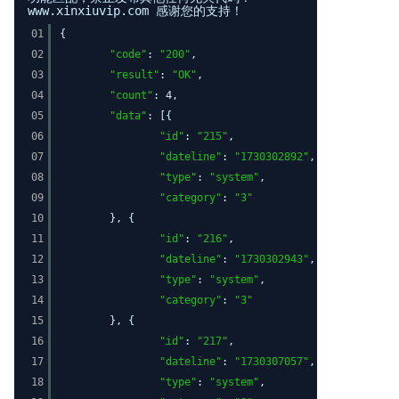
www.xinxiuvip.com 感谢您的支持！
01
{
02
"code"
:
"200"
,
03
"result"
:
"OK"
,
04
"count"
: 4,
05
"data"
: [{
06
"id"
:
"215"
,
07
"dateline"
:
"1730302892"
,
08
"type"
:
"system"
,
09
"category"
:
"3"
10
}, {
11
"id"
:
"216"
,
12
"dateline"
:
"1730302943"
,
13
"type"
:
"system"
,
14
"category"
:
"3"
15
}, {
16
"id"
:
"217"
,
17
"dateline"
:
"1730307057"
,
18
"type"
:
"system"
,