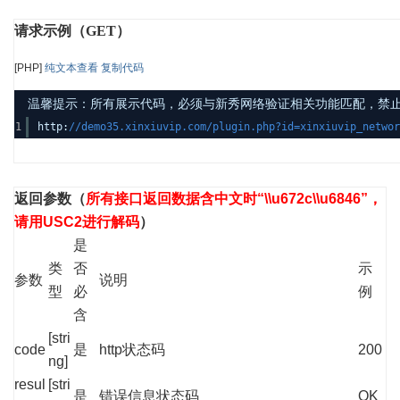
请求示例（GET）
[PHP]
纯文本查看
复制代码
温馨提示：所有展示代码，必须与新秀网络验证相关功能匹配，禁止发布其
1
http:
//demo35.xinxiuvip.com/plugin.php?id=xinxiuvip_net
返回参数
（
所有接口返回数据含中文时“\\u672c\\u6846”，
请用USC2进行解码
）
是
类
否
示
参数
说明
型
必
例
含
[stri
code
是
http状态码
200
ng]
resul
[stri
是
错误信息状态码
OK