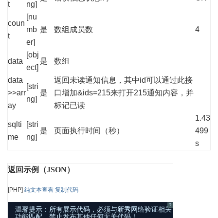
t
ng]
[nu
coun
mb
是
数组成员数
4
t
er]
[obj
data
是
数组
ect]
data
返回未读通知信息，其中id可以通过此接
[stri
>>arr
是
口增加&ids=215来打开215通知内容，并
ng]
ay
标记已读
1.43
sqlti
[stri
是
页面执行时间（秒）
499
me
ng]
s
返回示例（JSON）
[PHP]
纯文本查看
复制代码
?
温馨提示：所有展示代码，必须与新秀网络验证相关
功能匹配，禁止发布其他任何无关代码！