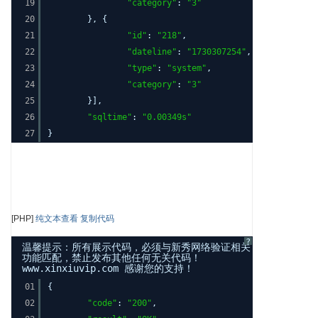
19
"category"
:
"3"
20
}, {
21
"id"
:
"218"
,
22
"dateline"
:
"1730307254"
,
23
"type"
:
"system"
,
24
"category"
:
"3"
25
}],
26
"sqltime"
:
"0.00349s"
27
}
[PHP]
纯文本查看
复制代码
?
温馨提示：所有展示代码，必须与新秀网络验证相关
功能匹配，禁止发布其他任何无关代码！
www.xinxiuvip.com 感谢您的支持！
01
{
02
"code"
:
"200"
,