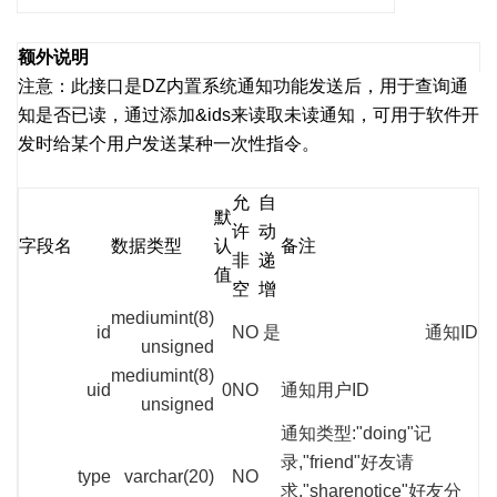
额外说明
注意：此接口是DZ内置系统通知功能发送后，用于查询通
知是否已读，通过添加&ids来读取未读通知，可用于软件开
发时给某个用户发送某种一次性指令。
允
自
默
许
动
字段名
数据类型
认
备注
非
递
值
空
增
mediumint(8)
id
NO
是
通知ID
unsigned
mediumint(8)
uid
0
NO
通知用户ID
unsigned
通知类型:"doing"记
录,"friend"好友请
type
varchar(20)
NO
求,"sharenotice"好友分