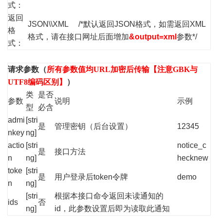
式：
返回
JSON\\XML /*默认返回JSON格式，如需返回XML
格
格式，请在接口网址后面增加
&output=xml
参数*/
式：
请求参数（
所有参数值均URL加密后传输【注意GBK与
UTF8编码区别】
）
类
是否
参数
说明
示例
型
必含
admi
[stri
是
管理密钥（后台设置）
12345
nkey
ng]
actio
[stri
notice_c
是
接口方法
n
ng]
hecknew
toke
[stri
是
用户登录后token令牌
demo
n
ng]
[stri
根据本接口命令返回未读通知的
ids
否
ng]
id，此参数设置后即为读取此通知