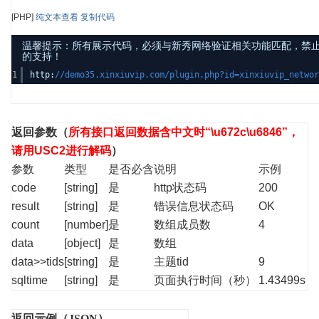
[PHP]
纯文本查看
复制代码
温馨提示：所有展示代码，必须与新秀网络验证相关功能匹配，禁止发布其他
的支持！
1
http:
//demo35.xinxiuvip.com/plugin.php?id=xinxiuvip_netw
返回参数
（
所有接口返回数据含中文时“\u672c\u6846”，
请用USC2进行解码
）
参数
类型
是否必含
说明
示例
code
[string]
是
http状态码
200
result
[string]
是
错误信息状态码
OK
count
[number]
是
数组成员数
4
data
[object]
是
数组
data>>tids
[string]
是
主题tid
9
sqltime
[string]
是
页面执行时间（秒）
1.43499s
返回示例（JSON）