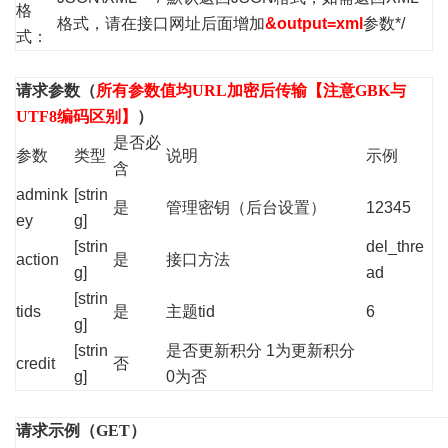
格
格式，请在接口网址后面增加
&output=xml
参数*/
式：
请求参数（
所有参数值均URL加密后传输【注意GBK与
UTF8编码区别】
）
是否必
参数
类型
说明
示例
含
admink
[strin
是
管理密钥（后台设置）
12345
ey
g]
[strin
del_thre
action
是
接口方法
g]
ad
[strin
tids
是
主题tid
6
g]
[strin
是否更新积分 1为更新积分
credit
否
g]
0为否
请求示例（GET）