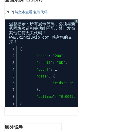
[PHP]
纯文本查看
复制代码
?
温馨提示：所有展示代码，必须与新
秀网络验证相关功能匹配，禁止发布
其他任何无关代码！
www.xinxiuvip.com 感谢您的支
持！
1
{
2
"code"
:
"200"
,
3
"result"
:
"OK"
,
4
"count"
: 1,
5
"data"
: {
6
"tids"
:
"6"
7
},
8
"sqltime"
:
"0.0045s"
9
}
额外说明