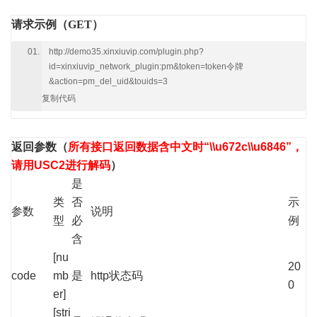
请求示例（GET）
http://demo35.xinxiuvip.com/plugin.php?
id=xinxiuvip_network_plugin:pm&token=token令牌
&action=pm_del_uid&touids=3
复制代码
返回参数
（
所有接口返回数据含中文时“\\u672c\\u6846”，
请用USC2进行解码
）
是
类
否
示
参数
说明
型
必
例
含
[nu
20
code
mb
是
http状态码
0
er]
[stri