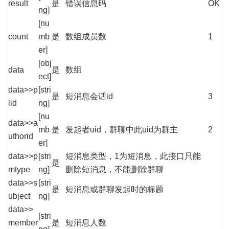
result
是
错误信息码
OK
ng]
[nu
count
mb
是
数组成员数
1
er]
[obj
data
是
数组
ect]
data>>p
[stri
是
短消息会话id
3
lid
ng]
[nu
data>>a
mb
是
发起者uid，群聊中此uid为群主
2
uthorid
er]
data>>p
[stri
短消息类型，1为短消息，此接口只能
是
mtype
ng]
删除短消息，不能删除群聊
data>>s
[stri
是
短消息或群聊发起时的标题
ubject
ng]
data>>
[stri
member
是
短消息人数