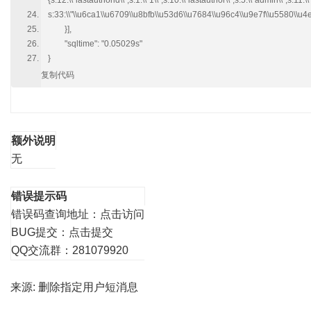
{s:12:\\"lastauthorid\\";s:1:\\"1\\";s:10:\\"lastauthor\\";s:5:\\"admin\\";s:11:
s:33:\\"\\u6ca1\\u6709\\u8bfb\\u53d6\\u7684\\u96c4\\u9e7f\\u5580\\u4e
}],
"sqltime": "0.05029s"
}
复制代码
额外说明
无
错误提示码
错误码查询地址：
点击访问
BUG提交：
点击提交
QQ交流群：281079920
来源:
删除指定用户短消息