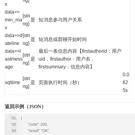
ng]
s
data>>
[stri
min_ma
是
短消息参与用户关系
ng]
x
data>>d
[stri
是
短消息或群聊开始时间
ateline
ng]
data>>l
最后一条信息内容【firstauthorid：用户
[stri
astmess
是
uid，firstauthor：用户名，
ng]
age
firstsummary：信息内容】
0.0
[stri
sqltime
是
页面执行时间（秒）
62
ng]
5s
返回示例（JSON）
{
"code": 200,
"result": "OK",