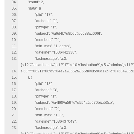
"count": 2,
"data": [{
"plid": "17",
"authorid": "1",
"pmtype": "1",
"subject": "\\u6d4b\\u8bd5\\u6d88\\u606f",
"members": "2",
"min_max": "1_demo",
"dateline": "1636442338",
"lastmessage": "a:3:
{s:12:\\"lastauthorid\\";s:1:\\"1\\";s:10:\\"lastauthor\\";s:5:\\"admin\\";s:11:
s:33:\\"\\u6211\\u8fd9\\u4e2a\\u662f\\u56de\\u590d17plid\\u7684\\u6d88
}, {
"plid": "13",
"authorid": "3",
"pmtype": "1",
"subject": "\\u4f60\\u597d\\u554a\\u670b\\u53cb",
"members": "2",
"min_max": "1_3",
"dateline": "1636437049",
"lastmessage": "a:3: