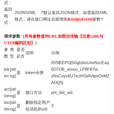
式：
返回
JSON\\XML /*默认返回JSON格式，如需返回XML
格
格式，请在接口网址后面增加
&output=xml
参数*/
式：
请求参数（
所有参数值均URL加密后传输【注意GBK与
UTF8编码区别】
）
参
类
是否
说明
示例
数
型
必含
055fKEPOj5GghdsiUmrNscEaq
tok
[stri
6O7OB_xinxiu_LP8FBTw
是
token令牌
en
ng]
sNsCuyv6U7xciHGtAVtpoOvMZ
AOQ5j
act
[stri
是
接口方法
pm_del_uid
ion
ng]
tou
[stri
删除指定用户
是
3
ids
ng]
短消息的uid