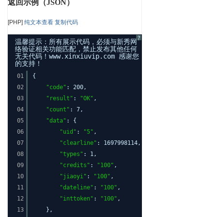
返回示例（JSON）
[PHP]
纯文本查看
复制代码
?
温馨提示：所有展示代码，必须与新秀网
络验证相关功能匹配，禁止发布其他任何
无关代码！www.xinxiuvip.com 感谢您
的支持！
01
{
02
"code"
: 200,
03
"result"
:
"OK"
,
04
"count"
: 7,
05
"data"
: {
06
"uid"
:
"5"
,
07
"clearline"
: 1697998114,
08
"types"
: 1,
09
"credits"
:
"100"
,
10
"jiaoyi"
:
"100"
,
11
"dateline"
:
"100"
,
12
"inttoken"
:
"100"
,
13
},