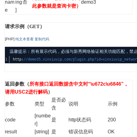
nam
ing
否
demo3
此参数就是查询卡密）
e
]
请求示例（GET）
[PHP]
纯文本查看
复制代码
温馨提示：所有展示代码，必须与新秀网络验证相关功能匹配，禁止发布其
1
http:
//demo35.xinxiuvip.com/plugin.php?id=xinxiuvip_netw
返回参数
（
所有接口返回数据含中文时“\u672c\u6846”，
请用USC2进行解码
）
是否必
参数
类型
说明
示例
含
[numbe
code
是
http状态码
200
r]
result
[string]
是
错误信息码
OK