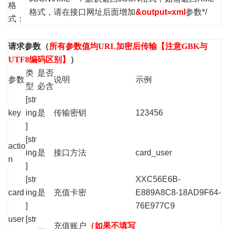
格
格式，请在接口网址后面增加
&output=xml
参数*/
式：
请求参数（
所有参数值均URL加密后传输【注意GBK与
UTF8编码区别】
）
类
是否
参数
说明
示例
型
必含
[str
key
ing
是
传输密钥
123456
]
[str
actio
ing
是
接口方法
card_user
n
]
[str
XXC56E6B-
card
ing
是
充值卡密
E889A8C8-18AD9F64-
]
76E977C9
user
[str
充值账户
（如果不填写