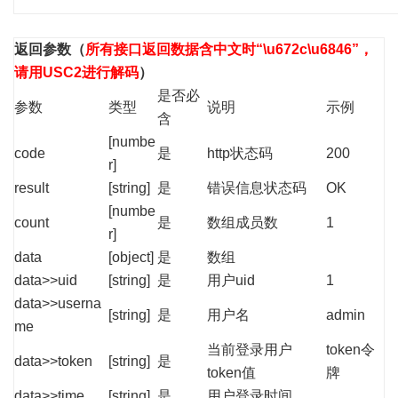
返回参数
（
所有接口返回数据含中文时“\u672c\u6846”，
请用USC2进行解码
）
是否必
参数
类型
说明
示例
含
[numbe
code
是
http状态码
200
r]
result
[string]
是
错误信息状态码
OK
[numbe
count
是
数组成员数
1
r]
data
[object]
是
数组
data>>uid
[string]
是
用户uid
1
data>>userna
[string]
是
用户名
admin
me
当前登录用户
token令
data>>token
[string]
是
token值
牌
data>>time
[string]
是
用户登录时间