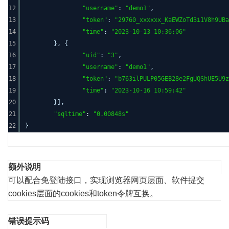
12
"username"
:
"demo1"
,
13
"token"
:
"29760_xxxxxx_KaEWZoTd3i1V8h9UBa
14
"time"
:
"2023-10-13 10:36:06"
15
}, {
16
"uid"
:
"3"
,
17
"username"
:
"demo1"
,
18
"token"
:
"b763ilPULP05GEB28e2FgUQShUE5U9z
19
"time"
:
"2023-10-16 10:59:42"
20
}],
21
"sqltime"
:
"0.00848s"
22
}
额外说明
可以配合免登陆接口，实现浏览器网页层面、软件提交
cookies层面的cookies和token令牌互换。
错误提示码