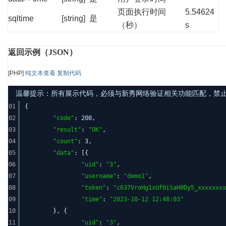
页面执行时间
5.54624
sqltime
[string]
是
（秒）
s
返回示例（JSON）
[PHP]
纯文本查看
复制代码
温馨提示：所有展示代码，必须与新秀网络验证相关功能匹配，禁止发布其
01
{
02
"code"
: 200,
03
"result"
:
"OK"
,
04
"count"
: 3,
05
"data"
: [{
06
"uid"
:
"3"
,
07
"username"
:
"demo1"
,
08
"token"
:
"c637VroHg1xUf0iSaH0Dy5_xxxxxxxx
09
"time"
:
"2023-10-12 12:48:03"
10
}, {
11
"uid"
:
"3"
,