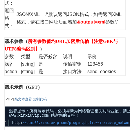
式：
返回
JSON\XML /*默认返回JSON格式，如需返回XML
格
格式，请在接口网址后面增加
&output=xml
参数*/
式：
请求参数（
所有参数值均URL加密后传输【注意GBK与
UTF8编码区别】
）
参数
类型
是否必含
说明
示例
key
[string]
是
传输密钥
123456
action
[string]
是
接口方法
send_cookies
请求示例（GET）
[PHP]
纯文本查看
复制代码
温馨提示：所有展示代码，必须与新秀网络验证相关功能匹配，禁
www.xinxiuvip.com 感谢您的支持！
1
http:
//demo35.xinxiuvip.com/plugin.php?id=xinxiuvip_networ