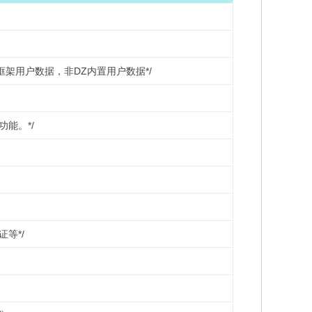
架用户数据，非DZ内置用户数据*/
功能。*/
证等*/