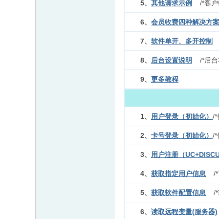
5、
其他
请求示例
/*客户
6、
会员收费四种解决方
7、
软件单开、多开控制
8、
后台设置说明
/*后
9、
更多教程
1、
用户登录（初始化）
/
2、
卡号登录（初始化）
/
3、
用户注册（UC+DISC
4、
获取指定用户信息
/
5、
获取软件配置信息
/*
6、
读取远程变量(服务器)