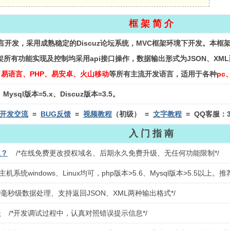
框 架 简 介
语言开发，采用成熟稳定的Discuz论坛系统，MVC框架环境下开发。本框
所有功能实现及控制均采用api接口操作，数据输出形式为JSON、X
++、易语言、PHP、易安卓、火山移动
等所有主流开发语言，适用于各种
pc
ysql版本=5.x、Discuz版本=3.5。
开发交流
=
BUG反馈
=
视频教程
（初级）
=
文字教程
= QQ客服：3
入 门 指 南
权？
/*在线免费更改授权域名、后期永久免费升级、无任何功能限制*/
*主机系统windows、Linux均可，php版本>5.6、Mysql版本>5.
/*毫秒级数据处理、支持返回JSON、XML两种输出格式*/
表
/*开发调试过程中，认真对照错误提示信息*/