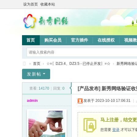
设为首页
收藏本站
首页
购买会员
官方插件
在线授权
视频教
»
首页
›
☆=〖DZ3.4、DZ3.5 - 已停止开发〗=☆
›
新秀网络验
新
发新帖
秀
[产品发布]
新秀网络验证收费
查看:
14170
|
回复:
0
网
络
admin
发表于 2023-10-10 17:06:31
|
验
证
马上注册，结交更
系
您需要
登录
才可以下
统