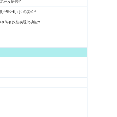
主流开发语言*/
用户组计时+扣点模式*/
en令牌有效性实现此功能*/