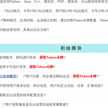
端支持Python、Java、C++、易语言、PHP、易安卓、火山移动等所有
案
/*扣点模式、卡号计时+扣点模式、用户组计时+扣点模式、卡号计时+
/*两种模式：全局控制、会员独立控制，通过控制Token令牌数量、Tok
台功能设置说明，具体以后台为准*/
初 始 模 块
*使用账号、密码进行登录，
获取Token令牌
*/
*使用卡号进行登录，
获取Token令牌
*/
UZ自动激活
）
/*用户注册，同步激活网站会员，
获取Token令牌
*/
*可获得用户基本信息、积分信息、用户自定义信息、任务、扩展信息*/
获取后台设置的软件配置信息*/
/*用户读取服务器后台设置的远程变量数据*/