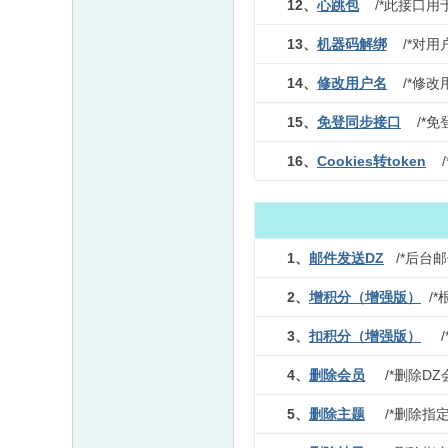
12、
心跳包
/*此接口用
13、
机器码解绑
/*对用
14、
修改用户名
/*修改
15、
免登同步接口
/*免
16、
Cookies转token
/
1、
邮件发送DZ
/*后台邮
2、
增积分（增强版）
/*
3、
扣积分（增强版）
/*
4、
删除会员
/*删除DZ
5、
删除主题
/*删除指定