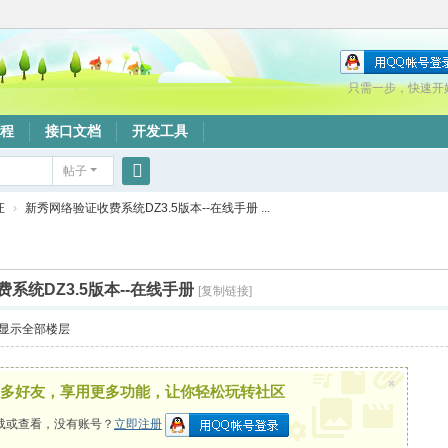
只需一步，快速开
程
接口文档
开发工具
帖子
搜
证
›
新秀网络验证收费系统DZ3.5版本--在线手册 ...
索
系统DZ3.5版本--在线手册
[复制链接]
显示全部楼层
×
多好友，享用更多功能，让你轻松玩转社区
载或查看，没有账号？
立即注册