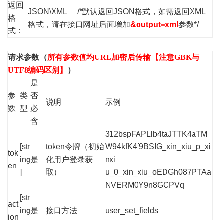
返回
JSON\XML /*默认返回JSON格式，如需返回XML
格
格式，请在接口网址后面增加
&output=xml
参数*/
式：
请求参数（
所有参数值均URL加密后传输【注意GBK与
UTF8编码区别】
）
是
参
类
否
说明
示例
数
型
必
含
312bspFAPLlb4taJTTK4aTM
[str
token令牌（初始
W94kfK4f9BSIG_xin_xiu_p_xi
tok
ing
是
化用户登录获
nxi
en
]
取）
u_0_xin_xiu_oEDGh087PTAa
NVERM0Y9n8GCPVq
[str
act
ing
是
接口方法
user_set_fields
ion