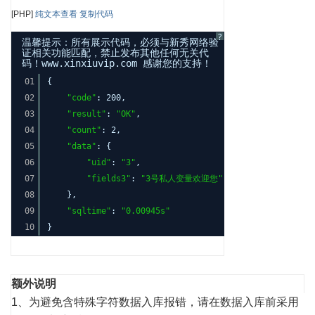
[PHP]
纯文本查看
复制代码
?
温馨提示：所有展示代码，必须与新秀网络验
证相关功能匹配，禁止发布其他任何无关代
码！www.xinxiuvip.com 感谢您的支持！
01
{
02
"code"
: 200,
03
"result"
:
"OK"
,
04
"count"
: 2,
05
"data"
: {
06
"uid"
:
"3"
,
07
"fields3"
:
"3号私人变量欢迎您"
08
},
09
"sqltime"
:
"0.00945s"
10
}
额外说明
1、为避免含特殊字符数据入库报错，请在数据入库前采用