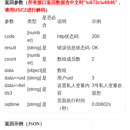
返回参数
（
所有接口返回数据含中文时“\u672c\u6846”，
请用USC2进行解码
）
是否必
参数
类型
说明
示例
含
[numb
code
是
http状态码
200
er]
result
[string]
是
错误信息状态码
OK
[numb
count
是
数组成员数
2
er]
data
[object]
是
数组
data>>uid
[string]
是
用户uid
3
data>>fiel
设置私人变量内
3号私人变量欢
[string]
是
ds3
容
迎您
页面执行时间
sqltime
[string]
是
0.00602s
（秒）
返回示例（JSON）