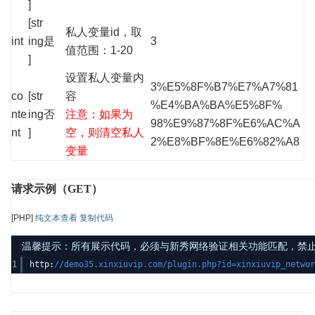
]
[str
私人变量id，取
int
ing
是
3
值范围：1-20
]
设置私人变量内
3%E5%8F%B7%E7%A7%81
co
[str
容
%E4%BA%BA%E5%8F%
nte
ing
否
注意：如果为
98%E9%87%8F%E6%AC%A
nt
]
空，则清空私人
2%E8%BF%8E%E6%82%A8
变量
请求示例（GET）
[PHP]
纯文本查看
复制代码
温馨提示：所有展示代码，必须与新秀网络验证相关功能匹配，禁止发布其
1
http:
//demo35.xinxiuvip.com/plugin.php?id=xinxiuvip_net