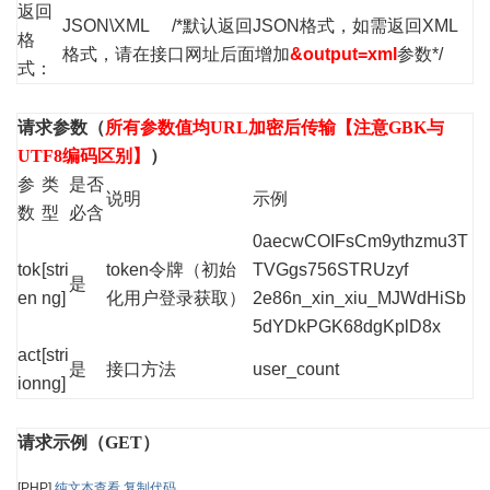
返回
JSON\XML /*默认返回JSON格式，如需返回XML
格
格式，请在接口网址后面增加
&output=xml
参数*/
式：
请求参数（
所有参数值均URL加密后传输【注意GBK与
UTF8编码区别】
）
参
类
是否
说明
示例
数
型
必含
0aecwCOIFsCm9ythzmu3T
tok
[stri
token令牌（初始
TVGgs756STRUzyf
是
en
ng]
化用户登录获取）
2e86n_xin_xiu_MJWdHiSb
5dYDkPGK68dgKplD8x
act
[stri
是
接口方法
user_count
ion
ng]
请求示例（GET）
[PHP]
纯文本查看
复制代码