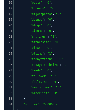
16
"posts"
:
"0"
,
17
"threads"
:
"0"
,
18
"digestposts"
:
"0"
,
19
"doings"
:
"0"
,
20
"blogs"
:
"0"
,
21
"albums"
:
"0"
,
22
"sharings"
:
"0"
,
23
"attachsize"
:
"0"
,
24
"views"
:
"0"
,
25
"oltime"
:
"1"
,
26
"todayattachs"
:
"0"
,
27
"todayattachsize"
:
"0"
,
28
"feeds"
:
"0"
,
29
"follower"
:
"0"
,
30
"following"
:
"0"
,
31
"newfollower"
:
"0"
,
32
"blacklist"
:
"0"
33
},
34
"sqltime"
:
"0.00631s"