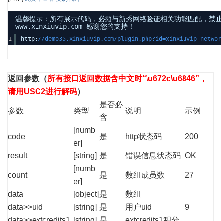
温馨提示：所有展示代码，必须与新秀网络验证相关功能匹配，禁
www.xinxiuvip.com 感谢您的支持！
1
http:
//demo35.xinxiuvip.com/plugin.php?id=xinxiuvip_netwo
返回参数
（
所有接口返回数据含中文时“\u672c\u6846”，
请用USC2进行解码
）
是否必
参数
类型
说明
示例
含
[numb
code
是
http状态码
200
er]
result
[string]
是
错误信息状态码
OK
[numb
count
是
数组成员数
27
er]
data
[object]
是
数组
data>>uid
[string]
是
用户uid
9
data>>extcredits1
[string]
是
extcredits1积分