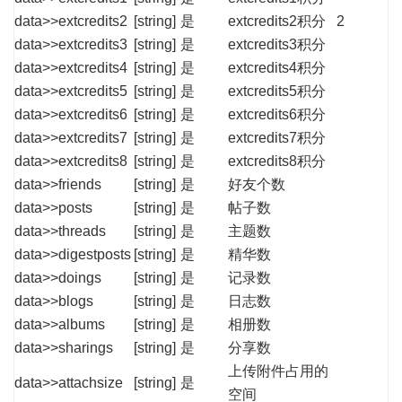
data>>extcredits2
[string]
是
extcredits2积分
2
data>>extcredits3
[string]
是
extcredits3积分
data>>extcredits4
[string]
是
extcredits4积分
data>>extcredits5
[string]
是
extcredits5积分
data>>extcredits6
[string]
是
extcredits6积分
data>>extcredits7
[string]
是
extcredits7积分
data>>extcredits8
[string]
是
extcredits8积分
data>>friends
[string]
是
好友个数
data>>posts
[string]
是
帖子数
data>>threads
[string]
是
主题数
data>>digestposts
[string]
是
精华数
data>>doings
[string]
是
记录数
data>>blogs
[string]
是
日志数
data>>albums
[string]
是
相册数
data>>sharings
[string]
是
分享数
上传附件占用的
data>>attachsize
[string]
是
空间