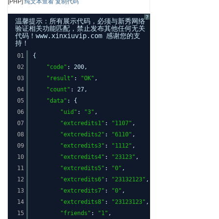
[PHP]
纯文本查看
复制代码
?
温馨提示：所有展示代码，必须与新秀网络
验证相关功能匹配，禁止发布其他任何无关
代码！www.xinxiuvip.com 感谢您的支
持！
01
{
02
"code"
: 200,
03
"result"
:
"OK"
,
04
"count"
: 27,
05
"data"
: {
06
"uid"
:
"3"
,
07
"extcredits1"
:
"1107"
,
08
"extcredits2"
:
"6110"
,
09
"extcredits3"
:
"1112"
,
10
"extcredits4"
:
"23123"
,
11
"extcredits5"
:
"0"
,
12
"extcredits6"
:
"23132123"
,
13
"extcredits7"
:
"0"
,
14
"extcredits8"
:
"23123123"
,
15
"friends"
:
"1"
,