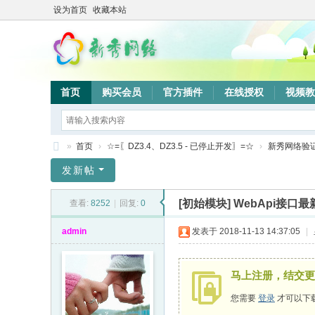
设为首页
收藏本站
首页
购买会员
官方插件
在线授权
视频教
»
首页
›
☆=〖DZ3.4、DZ3.5 - 已停止开发〗=☆
›
新秀网络验
新
发新帖
秀
[初始模块]
WebApi接口
查看:
8252
|
回复:
0
网
络
admin
发表于 2018-11-13 14:37:05
|
验
证
马上注册，结交更
系
您需要
登录
才可以下
统