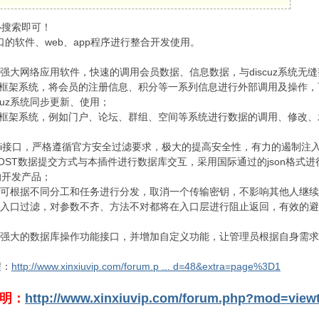
心搜索即可！
口的软件、web、app程序进行整合开发使用。
强大网络应用软件，快速的调用会员数据、信息数据，与discuz系统无
有的会员框架系统，将会员的注册信息、积分等一系列信息进行外部调用及操
cuz系统同步更新、使用；
的信息框架系统，例如门户、论坛、群组、空间等系统进行数据的调用、修改、
写的api接口，严格遵循官方安全过滤要求，极大的提高安全性，有力的遏制注
POST数据提交方式与本插件进行数据库交互，采用国际通过的json格式
的开发产品；
，可根据不同分工和任务进行分发，取消一个传输密钥，不影响其他人继
了入口过滤，对参数不齐、方法不对都将在入口层进行阻止返回，有效的
更强大的数据库操作功能接口，并增加自定义功能，让管理员根据自身需求
程：
http://www.xinxiuvip.com/forum.p ... d=48&extra=page%3D1
说明：
http://www.xinxiuvip.com/forum.php?mod=view