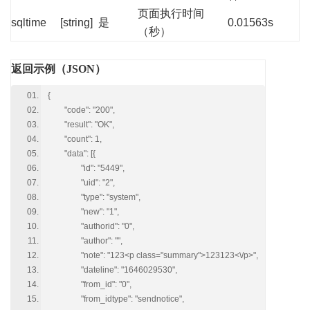
页面执行时间
sqltime
[string]
是
0.01563s
（秒）
返回示例（JSON）
{
"code": "200",
"result": "OK",
"count": 1,
"data": [{
"id": "5449",
"uid": "2",
"type": "system",
"new": "1",
"authorid": "0",
"author": "",
"note": "123<p class="summary">123123<\/p>",
"dateline": "1646029530",
"from_id": "0",
"from_idtype": "sendnotice",