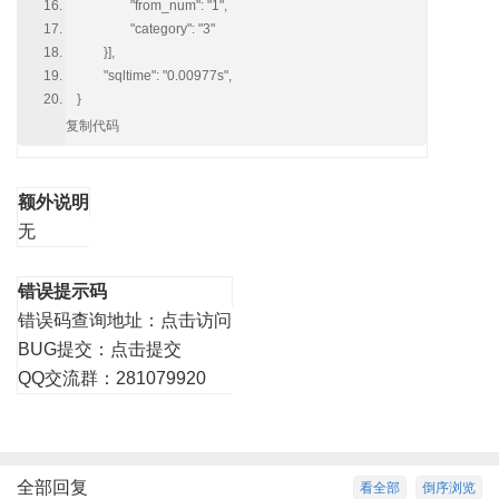
"from_num": "1",
"category": "3"
}],
"sqltime": "0.00977s",
}
复制代码
额外说明
无
错误提示码
错误码查询地址：
点击访问
BUG提交：
点击提交
QQ交流群：281079920
全部回复
看全部
倒序浏览