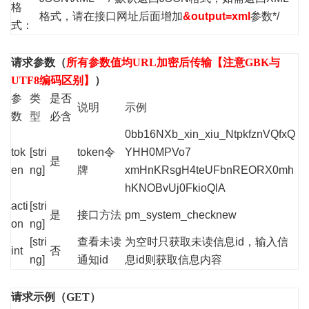
格
格式，请在接口网址后面增加
&output=xml
参数*/
式：
请求参数（
所有参数值均URL加密后传输【注意GBK与
UTF8编码区别】
）
参
类
是否
说明
示例
数
型
必含
0bb16NXb_xin_xiu_NtpkfznVQfxQ
tok
[stri
token令
YHH0MPVo7
是
en
ng]
牌
xmHnKRsgH4teUFbnREORX0mh
hKNOBvUj0FkioQlA
acti
[stri
是
接口方法
pm_system_checknew
on
ng]
[stri
查看未读
为空时只获取未读信息id，输入信
int
否
ng]
通知id
息id则获取信息内容
请求示例（GET）