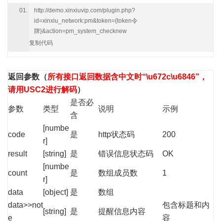
http://demo.xinxiuvip.com/plugin.php?
id=xinxiu_network:pm&token={token令
牌}&action=pm_system_checknew
复制代码
返回参数
（
所有接口返回数据含中文时“\u672c\u6846”，
请用USC2进行解码
）
是否必
参数
类型
说明
示例
含
[numbe
code
是
http状态码
200
r]
result
[string]
是
错误信息状态码
OK
[numbe
count
是
数组成员数
1
r]
data
[object]
是
数组
data>>not
包含标题和内
[string]
是
提醒信息内容
e
容