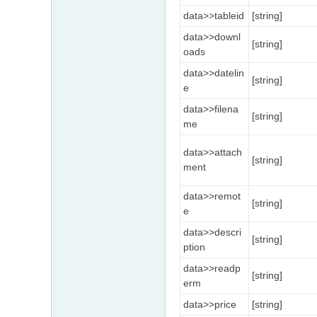
data>>tableid
[string]
data>>downl
[string]
oads
data>>datelin
[string]
e
data>>filena
[string]
me
data>>attach
[string]
ment
data>>remot
[string]
e
data>>descri
[string]
ption
data>>readp
[string]
erm
data>>price
[string]