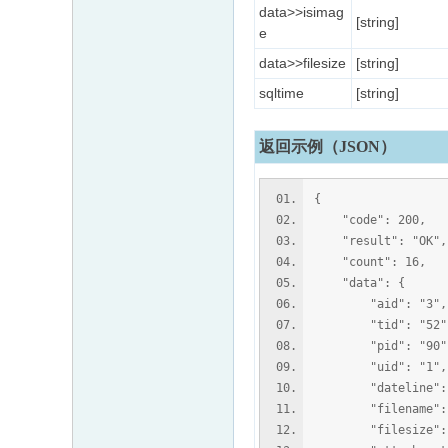
data>>isimag
[string]
e
data>>filesize
[string]
sqltime
[string]
返回示例（JSON）
{
"code": 200,
"result": "OK",
"count": 16,
"data": {
"aid": "3",
"tid": "52"
"pid": "90"
"uid": "1",
"dateline": "1
"filename": "
"filesize": "