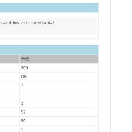
n=aid_buy_attachment&aid=3
示例
200
OK
7
3
52
90
1