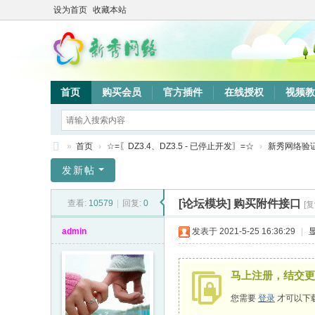
设为首页
收藏本站
首页
购买会员
官方插件
在线授权
视频教
»
首页
›
☆=〖DZ3.4、DZ3.5 - 已停止开发〗=☆
›
新秀网络验
新
发新帖
秀
[论坛模块]
购买附件接口
查看:
10579
|
回复:
0
[
网
络
admin
发表于 2021-5-25 16:36:29
|
验
证
马上注册，结交更
系
您需要
登录
才可以下
统