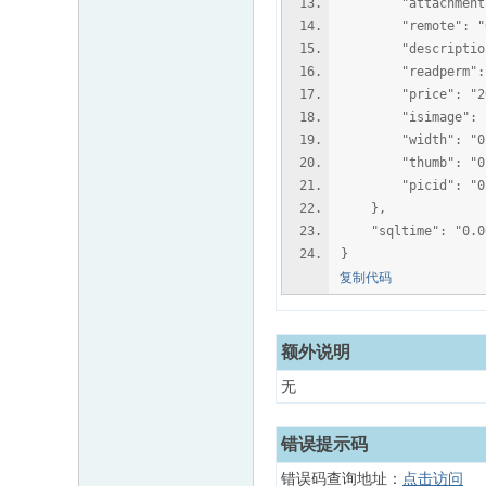
"attachment": "2
"remote": "0
"description
"readperm": 
"price": "20
"isimage": "
"width": "0
"thumb": "0
"picid": "0
},
"sqltime": "0.00
}
复制代码
额外说明
无
错误提示码
错误码查询地址：
点击访问