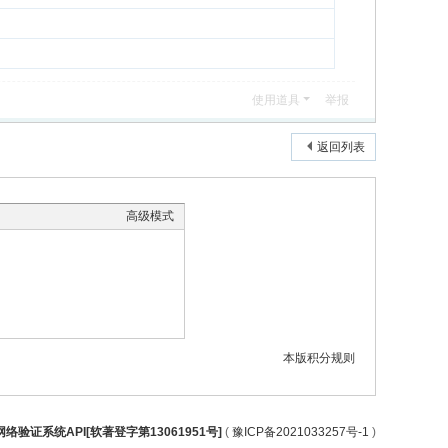
使用道具
举报
返回列表
高级模式
本版积分规则
络验证系统API[软著登字第13061951号]
(
豫ICP备2021033257号-1
)