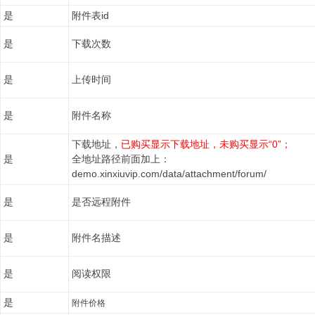
是
附件表id
是
下载次数
是
上传时间
是
附件名称
下载地址，
已购买显示下载地址，未购买显示“0”；
是
全地址路径前面加上：
demo.xinxiuvip.com/data/attachment/forum/
是
是否远程附件
是
附件名描述
是
阅读权限
是
附件价格