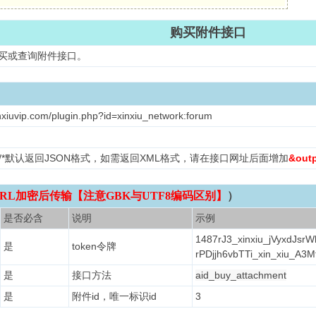
购买附件接口
购买或查询附件接口。
nxiuvip.com/plugin.php?id=xinxiu_network:forum
L /*默认返回JSON格式，如需返回XML格式，请在接口网址后面增加
&out
RL加密后传输【注意GBK与UTF8编码区别】
）
是否必含
说明
示例
1487rJ3_xinxiu_jVyxdJsr
是
token令牌
rPDjjh6vbTTi_xin_xiu_A3
是
接口方法
aid_buy_attachment
是
附件id，唯一标识id
3