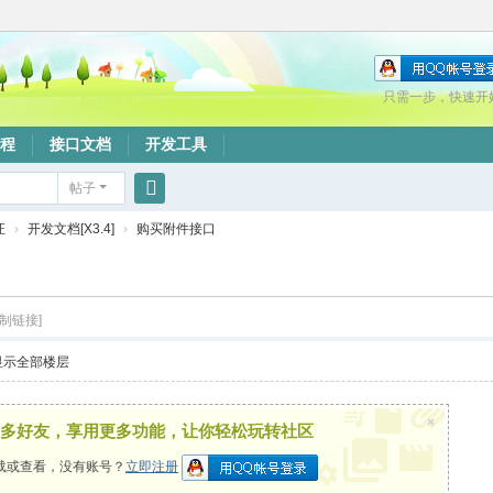
只需一步，快速开
程
接口文档
开发工具
帖子
搜
证
›
开发文档[X3.4]
›
购买附件接口
索
复制链接]
显示全部楼层
×
多好友，享用更多功能，让你轻松玩转社区
载或查看，没有账号？
立即注册