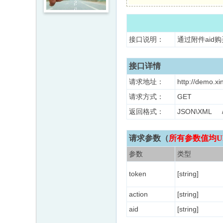
接口说明：
通过附件aid
接口详情
请求地址：
http://demo.xi
请求方式：
GET
返回格式：
JSON\XM
请求参数（
所有参数值均U
参数
类型
token
[string]
action
[string]
aid
[string]