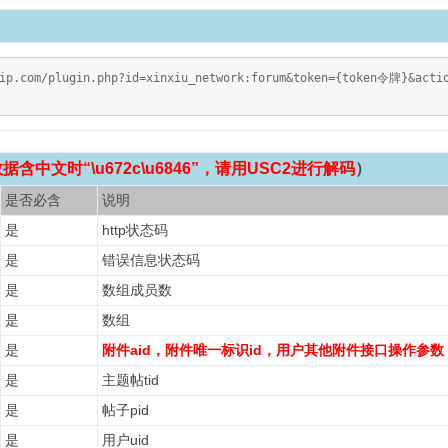
vip.com/plugin.php?id=xinxiu_network:forum&token={token令牌}&actio
含中文时“\u672c\u6846”，请用USC2进行解码
）
是否必含
说明
是
http状态码
是
错误信息状态码
是
数组成员数
是
数组
是
附件aid，附件唯一标识id，用户其他附件接口操作参数
是
主题帖tid
是
帖子pid
是
用户uid