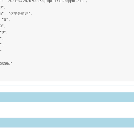
02104/28/070026njmq8t17lpznqq9o.zip",
",
": "这里是描述",
"0",
",
0",
",
",
"
359s"