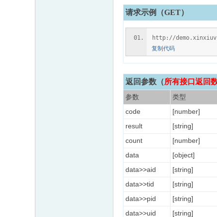
请求示例（GET）
http://demo.xinxiu
复制代码
返回参数
（
所有接口返回数据
参数
类型
code
[number]
result
[string]
count
[number]
data
[object]
data>>aid
[string]
data>>tid
[string]
data>>pid
[string]
data>>uid
[string]