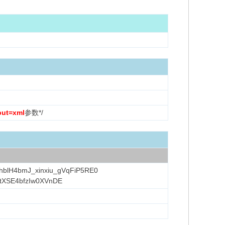
put=xml
参数*/
WhblH4bmJ_xinxiu_gVqFiP5RE0
MtXSE4bfzIw0XVnDE