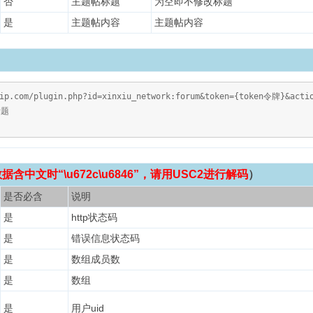
否
主题帖标题
为空即不修改标题
是
主题帖内容
主题帖内容
vip.com/plugin.php?id=xinxiu_network:forum&token={token令牌}&a
标题
含中文时“\u672c\u6846”，请用USC2进行解码
）
是否必含
说明
是
http状态码
是
错误信息状态码
是
数组成员数
是
数组
是
用户uid