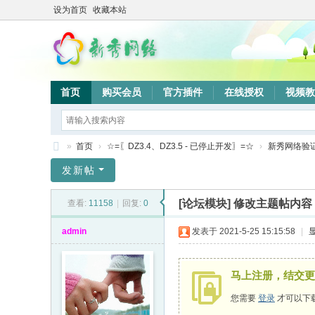
设为首页
收藏本站
首页
购买会员
官方插件
在线授权
视频教
»
首页
›
☆=〖DZ3.4、DZ3.5 - 已停止开发〗=☆
›
新秀网络验
新
发新帖
秀
[论坛模块]
修改主题帖内容
查看:
11158
|
回复:
0
网
络
admin
发表于 2021-5-25 15:15:58
|
验
证
马上注册，结交更
系
您需要
登录
才可以下
统