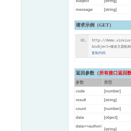
subject
[string]
message
[string]
请求示例（GET）
http://demo.xinxiu
&subject=修改主题帖
复制代码
返回参数
（
所有接口返回数据
参数
类型
code
[number]
result
[string]
count
[number]
data
[object]
data>>authori
[string]