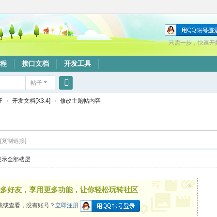
只需一步，快速开
程
接口文档
开发工具
帖子
搜
证
›
开发文档[X3.4]
›
修改主题帖内容
索
[复制链接]
显示全部楼层
×
多好友，享用更多功能，让你轻松玩转社区
载或查看，没有账号？
立即注册