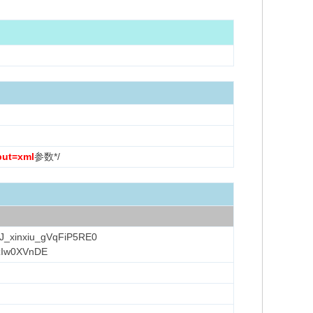
put=xml
参数*/
J_xinxiu_gVqFiP5RE0
fzIw0XVnDE