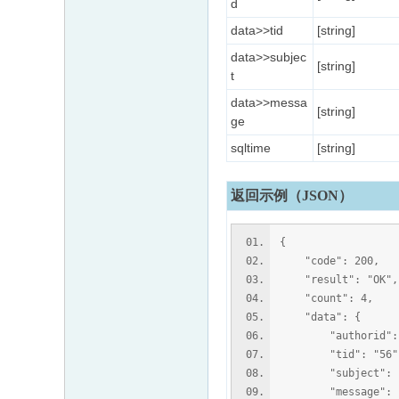
d
data>>tid
[string]
data>>subjec
[string]
t
data>>messa
[string]
ge
sqltime
[string]
返回示例（JSON）
{
"code": 200,
"result": "OK",
"count": 4,
"data": {
"authorid": 
"tid": "56"
"subject": 
"message": 