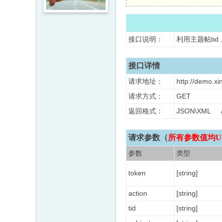
接口说明：
利用主题帖ti
接口详情
请求地址：
http://demo.xi
请求方式：
GET
返回格式：
JSON\XM
请求参数（
所有参数值均U
参数
类型
token
[string]
action
[string]
tid
[string]