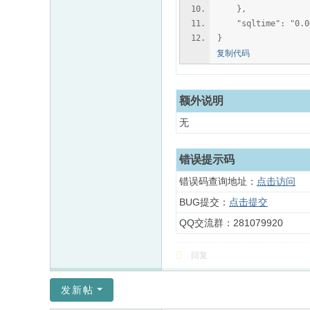
},
"sqltime": "0.00
}
复制代码
额外说明
无
错误提示码
错误码查询地址：
点击访问
BUG提交：
点击提交
QQ交流群：281079920
回复
发新帖