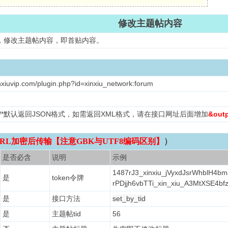
修改主题帖内容
d，修改主题帖内容，即首贴内容。
nxiuvip.com/plugin.php?id=xinxiu_network:forum
L /*默认返回JSON格式，如需返回XML格式，请在接口网址后面增加
&out
RL加密后传输【注意GBK与UTF8编码区别】
）
是否必含
说明
示例
1487rJ3_xinxiu_jVyxdJsrWhblH4bm
是
token令牌
rPDjjh6vbTTi_xin_xiu_A3MtXSE4b
是
接口方法
set_by_tid
是
主题帖tid
56