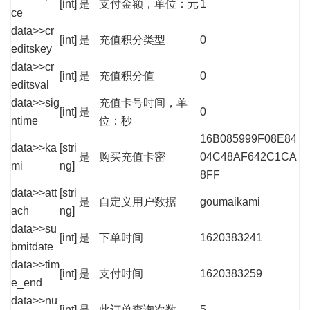
[int]
是
支付金额，单位：元
1
ce
data>>cr
[int]
是
充值积分类型
0
editskey
data>>cr
[int]
是
充值积分值
0
editsval
data>>sig
充值卡号时间，单
[int]
是
0
ntime
位：秒
16B085999F08E84
data>>ka
[stri
是
购买充值卡密
04C48AF642C1CA
mi
ng]
8FF
data>>att
[stri
是
自定义用户数据
goumaikami
ach
ng]
data>>su
[int]
是
下单时间
1620383241
bmitdate
data>>tim
[int]
是
支付时间
1620383259
e_end
data>>nu
[int]
是
此订单查询次数
5