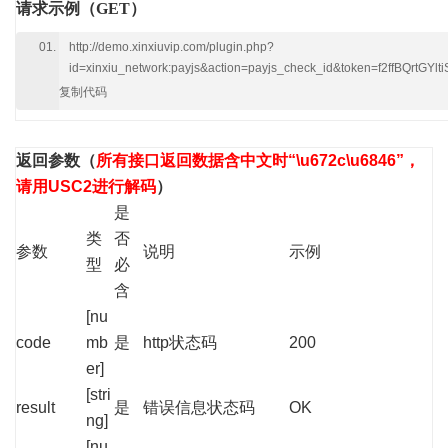
请求示例（GET）
http://demo.xinxiuvip.com/plugin.php?
id=xinxiu_network:payjs&action=payjs_check_id&token=f2ffBQrtGYlt
复制代码
返回参数
（
所有接口返回数据含中文时“\u672c\u6846”，
请用USC2进行解码
）
是
类
否
参数
说明
示例
型
必
含
[nu
code
mb
是
http状态码
200
er]
[stri
result
是
错误信息状态码
OK
ng]
[nu