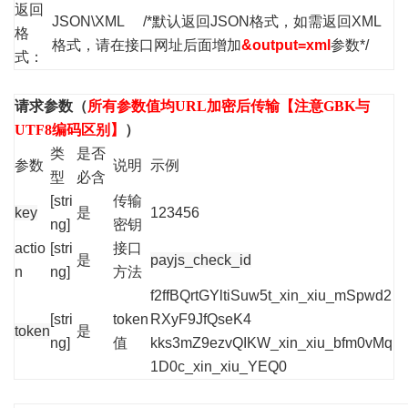
返回
JSON\XML /*默认返回JSON格式，如需返回XML
格
格式，请在接口网址后面增加
&output=xml
参数*/
式：
请求参数（
所有参数值均URL加密后传输【注意GBK与
UTF8编码区别】
）
类
是否
参数
说明
示例
型
必含
[stri
传输
key
是
123456
ng]
密钥
actio
[stri
接口
是
payjs_check_id
n
ng]
方法
f2ffBQrtGYltiSuw5t_xin_xiu_mSpwd2
[stri
token
RXyF9JfQseK4
token
是
ng]
值
kks3mZ9ezvQIKW_xin_xiu_bfm0vMq
1D0c_xin_xiu_YEQ0