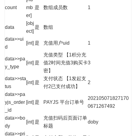
count
mb
是
数组成员数
1
er]
[obj
data
是
数组
ect]
data>>ui
[int]
是
充值用户uid
1
d
充值类型 【1积分充
data>>pa
[int]
是
值2时间充值3购买卡
3
y_type
密】
data>>sta
支付状态 【1发起支
[int]
是
2
tus
付2已支付成功】
data>>pa
202105071827170
yjs_order
[int]
是
PAYJS 平台订单号
0671267492
_id
data>>bo
充值扫码后页面订单
[int]
是
doby
dy
标题
data>>pri