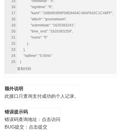
"creditsval": "0",
"signtime": "0",
"kami": "16B085999F08E8404C48AF642C1CA8FF",
"attach": "goumaikami",
"submitdate": "1620383241",
"time_end": "1620383259",
"nums": "5"
},
],
"sqltime": "0.004s"
}
复制代码
额外说明
此接口只查询支付成功的个人记录。
错误提示码
错误码查询地址：
点击访问
BUG提交：
点击提交