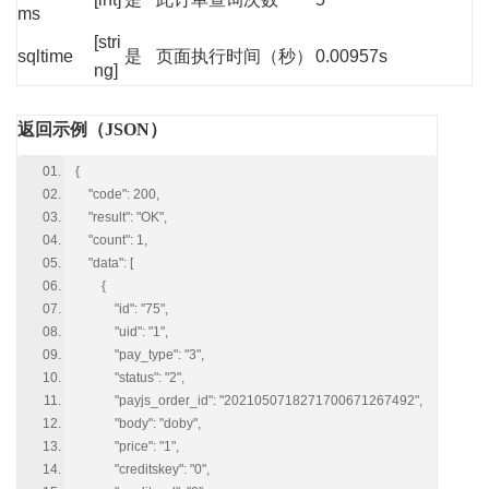
ms
[stri
sqltime
是
页面执行时间（秒）
0.00957s
ng]
返回示例（JSON）
{
"code": 200,
"result": "OK",
"count": 1,
"data": [
{
"id": "75",
"uid": "1",
"pay_type": "3",
"status": "2",
"payjs_order_id": "2021050718271700671267492",
"body": "doby",
"price": "1",
"creditskey": "0",