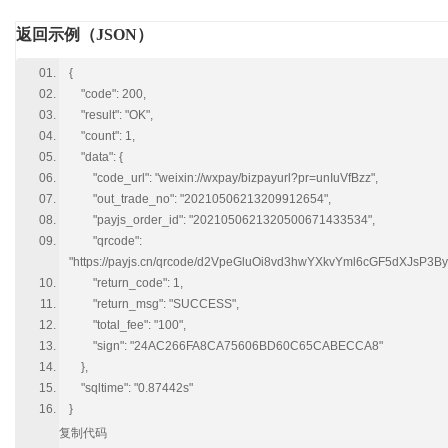
返回示例（JSON）
{
"code": 200,
"result": "OK",
"count": 1,
"data": {
"code_url": "weixin://wxpay/bizpayurl?pr=unIuVfBzz",
"out_trade_no": "20210506213209912654",
"payjs_order_id": "2021050621320500671433534",
"qrcode":
"https://payjs.cn/qrcode/d2VpeGluOi8vd3hwYXkvYml6cGF5dXJsP3
"return_code": 1,
"return_msg": "SUCCESS",
"total_fee": "100",
"sign": "24AC266FA8CA75606BD60C65CABECCA8"
},
"sqltime": "0.87442s"
}
复制代码