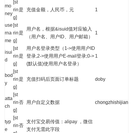
[st
mo
rin
是
充值金额，人民币，元
1
ney
g]
use
[st
用户名，根据&isuid值对应输入
rna
rin
是
1
（用户名、用户ID、用户邮箱）
me
g]
[st
用户名登录类型（1->使用用户ID
isui
rin
是
登录,2->使用用户E-mail登录;0->
1
d
g]
(默认值)使用用户名登录）
[st
bod
rin
是
充值扫码后页面订单标题
doby
y
g]
[st
atta
rin
否
用户自定义数据
chongzhishijian
ch
g]
[st
typ
支付宝交易传值：alipay ，微信
rin
否
e
支付无需此字段