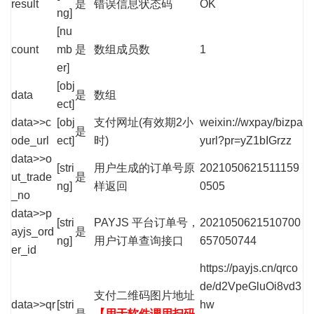
result
是
错误信息状态码
OK
ng]
[nu
count
mb
是
数组成员数
1
er]
[obj
data
是
数组
ect]
data>>c
[obj
支付网址(有效期2小
weixin://wxpay/bizpa
是
ode_url
ect]
时)
yurl?pr=yZ1bIGrzz
data>>o
[stri
用户生成的订单号原
2021050621511159
ut_trade
是
ng]
样返回
0505
_no
data>>p
[stri
PAYJS 平台订单号，
2021050621510700
ayjs_ord
是
ng]
用户订单查询接口
657050744
er_id
https://payjs.cn/qrco
de/d2VpeGluOi8vd3
支付二维码图片地址
data>>qr
[stri
hw
是
【用于软件调用扫码