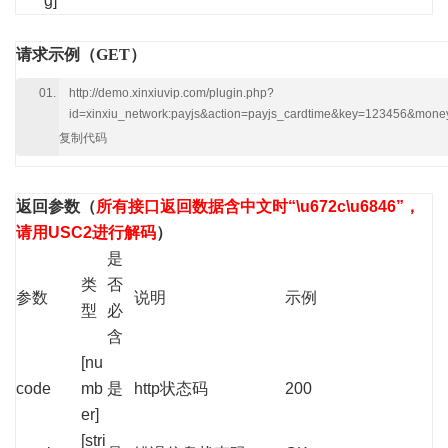
g]
请求示例（GET）
http://demo.xinxiuvip.com/plugin.php?
id=xinxiu_network:payjs&action=payjs_cardtime&key=123456&mon
复制代码
返回参数
（
所有接口返回数据含中文时“\u672c\u6846”，
请用USC2进行解码
）
是
类
否
参数
说明
示例
型
必
含
[nu
code
mb
是
http状态码
200
er]
[stri