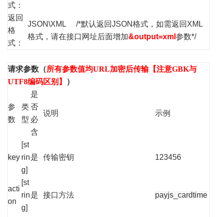
式：
返回
JSON\XML /*默认返回JSON格式，如需返回XML
格
格式，请在接口网址后面增加
&output=xml
参数*/
式：
请求参数（
所有参数值均URL加密后传输【注意GBK与
UTF8编码区别】
）
是
参
类
否
说明
示例
数
型
必
含
[st
key
rin
是
传输密钥
123456
g]
[st
acti
rin
是
接口方法
payjs_cardtime
on
g]