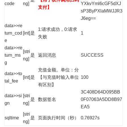
code
ng]
YXkvYml6cGF5dXJ
支付】
sP3ByPXlaMWJJR3
J6eg==
data>>re
1:请求成功，0:请求
turn_cod
[int]
是
1
失败
e
data>>re
[stri
turn_ms
是
返回消息
SUCCESS
ng]
g
充值金额。单位：分
data>>to
[int]
是
【与充值时输入单位
100
tal_fee
有区别】
3C408D64D095BB
data>>si
[stri
是
数据签名
0F07063A5DD8B97
gn
ng]
EA5
[stri
sqltime
是
页面执行时间（秒）
0.76927s
ng]