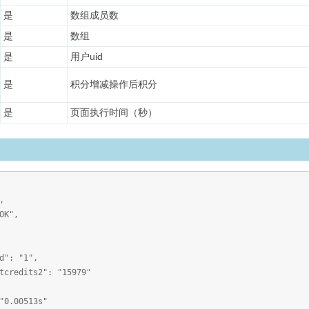
是
数组成员数
是
数组
是
用户uid
是
积分增减操作后积分
是
页面执行时间（秒）
,
K",
"1",
2": "15979"
.00513s"