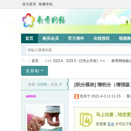
设为首页
收藏本站
首页
购买会员
官方插件
在线授权
视频教
»
首页
›
☆=〖DZ3.4、DZ3.5 - 已停止开发〗=☆
›
新秀网络验
新
发新帖
秀
[积分模块]
增积分（增强版
查看:
10396
|
回复:
0
网
络
admin
发表于 2021-4-3 11:11:15
|
显
验
证
马上注册，结交更
系
您需要
登录
才可以下
统