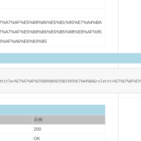
7%A7%AF%E5%88%86%E5%B1%95%E7%A4%BA
7%A7%AF%E5%88%86%E6%B5%8B%E8%AF%95
8%AF%A6%E6%83%85
mtitle=%E7%A7%AF%E5%88%86%E5%B1%95%E7%A4%BA&ruletxt=%E7%A7%AF%E5
示例
200
OK