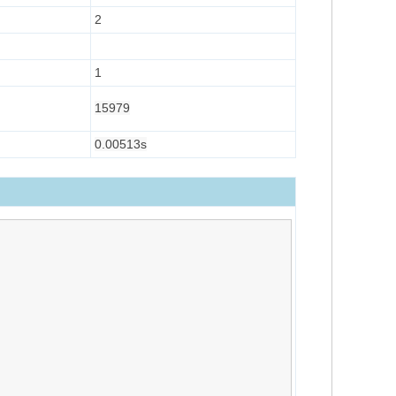
2
1
15979
0.00513s