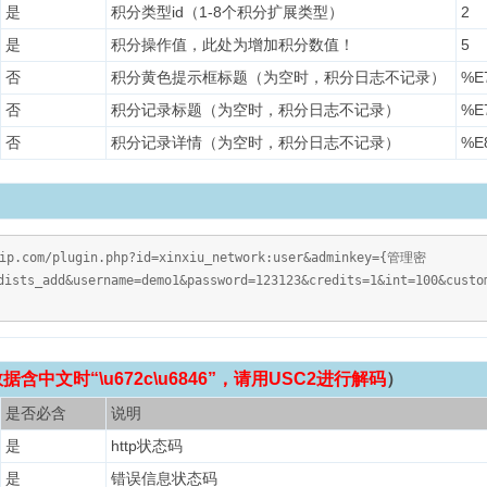
是
积分类型id（1-8个积分扩展类型）
2
是
积分操作值，此处为增加积分数值！
5
否
积分黄色提示框标题（为空时，积分日志不记录）
%E
否
积分记录标题（为空时，积分日志不记录）
%E
否
积分记录详情（为空时，积分日志不记录）
%E
vip.com/plugin.php?id=xinxiu_network:user&adminkey={管理密
ists_add&username=demo1&password=123123&credits=1&int=100&custo
含中文时“\u672c\u6846”，请用USC2进行解码
）
是否必含
说明
是
http状态码
是
错误信息状态码