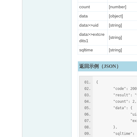
count
[number]
data
[object]
data>>uid
[string]
data>>extcre
[string]
dits1
sqltime
[string]
返回示例（JSON）
{
"code": 200
"result": "O
"count": 2,
"data": {
"uid": 
"extcredits
},
"sqltime": "0