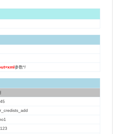
put=xml
参数*/
例
45
r_credists_add
mo1
123