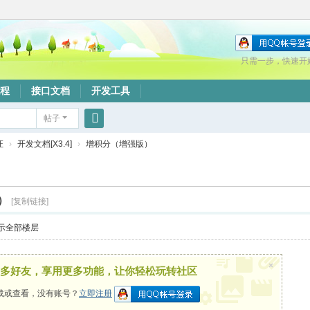
只需一步，快速开
程
接口文档
开发工具
帖子
搜
证
›
开发文档[X3.4]
›
增积分（增强版）
索
）
[复制链接]
示全部楼层
×
多好友，享用更多功能，让你轻松玩转社区
载或查看，没有账号？
立即注册