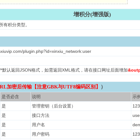
增积分(增强版)
置所有积分类型。
nxiuvip.com/plugin.php?id=xinxiu_network:user
L /*默认返回JSON格式，如需返回XML格式，请在接口网址后面增加
&out
RL加密后传输【注意GBK与UTF8编码区别】
）
是否必含
说明
示
是
管理密钥（后台设置）
123
是
接口方法
use
是
用户名
de
是
用户密码
123