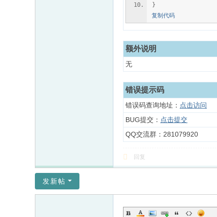
}
复制代码
额外说明
无
错误提示码
错误码查询地址：
点击访问
BUG提交：
点击提交
QQ交流群：281079920
回复
发新帖