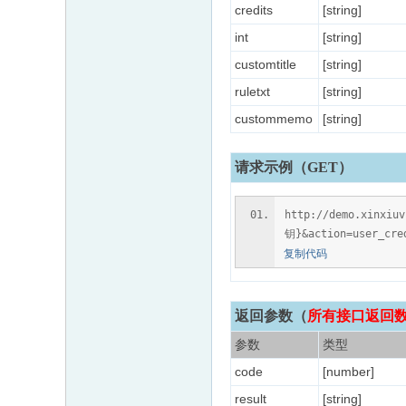
credits
[string]
int
[string]
customtitle
[string]
ruletxt
[string]
custommemo
[string]
请求示例（GET）
http://demo.xinxiu
钥}&action=user_cred
复制代码
返回参数
（
所有接口返回数据
参数
类型
code
[number]
result
[string]