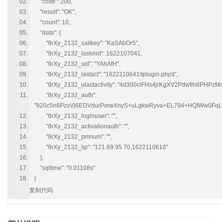
"code": 200,
"result": "OK",
"count": 10,
"data": {
"8rXy_2132_saltkey": "KaSAbOr5",
"8rXy_2132_lastvisit": 1622107041,
"8rXy_2132_sid": "YAhAfH",
"8rXy_2132_lastact": "1622110641\tplugin.php\t",
"8rXy_2132_ulastactivity": "4d300clFHs4jrKgXV2Pdwf/n8PHPzM
"8rXy_2132_auth":
"920c5n6PzsVj6EDVdurPxrwXnyS+uLgkwRyva+EL794+HQIWw0FqLQw
"8rXy_2132_loginuser": "",
"8rXy_2132_activationauth": "",
"8rXy_2132_pmnum": "",
"8rXy_2132_lip": "121.69.95.70,1622110610"
},
"sqltime": "0.01108s"
}
复制代码