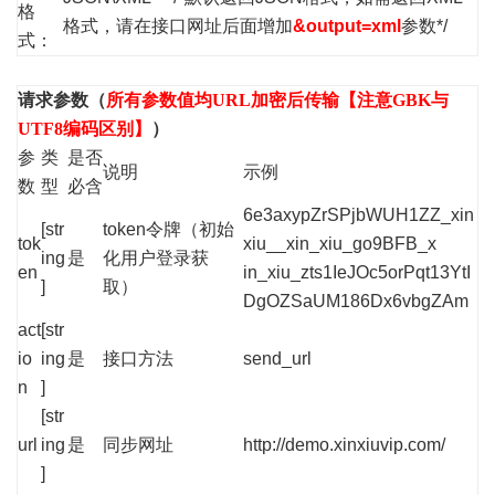
格
格式，请在接口网址后面增加
&output=xml
参数*/
式：
请求参数（
所有参数值均URL加密后传输【注意GBK与
UTF8编码区别】
）
参
类
是否
说明
示例
数
型
必含
6e3axypZrSPjbWUH1ZZ_xin
[str
token令牌（初始
tok
xiu__xin_xiu_go9BFB_x
ing
是
化用户登录获
en
in_xiu_zts1IeJOc5orPqt13YtI
]
取）
DgOZSaUM186Dx6vbgZAm
act
[str
io
ing
是
接口方法
send_url
n
]
[str
url
ing
是
同步网址
http://demo.xinxiuvip.com/
]