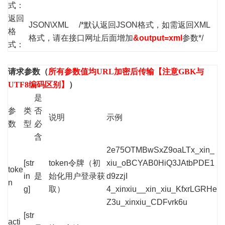
式：
返回
JSON\XML /*默认返回JSON格式，如需返回XML
格
格式，请在接口网址后面增加
&output=xml
参数*/
式：
请求参数（
所有参数值均URL加密后传输【注意GBK与
UTF8编码区别】
）
是
参
类
否
说明
示例
数
型
必
含
2e75OTMBwSxZ9oaLTx_xin_
[str
token令牌（初
xiu_oBCYAB0HiQ3JAtbPDE1
toke
in
是
始化用户登录获
d9zzjI
n
g]
取）
4_xinxiu__xin_xiu_KfxrLGRHe
Z3u_xinxiu_CDFvrk6u
[str
acti