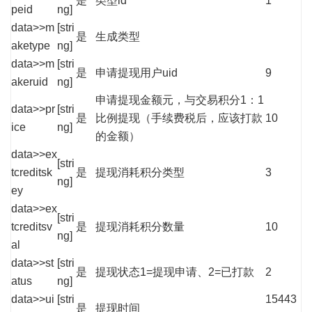
是
类型id
1
peid
ng]
data>>m
[stri
是
生成类型
aketype
ng]
data>>m
[stri
是
申请提现用户uid
9
akeruid
ng]
申请提现金额元，与交易积分1：1
data>>pr
[stri
是
比例提现（手续费税后，应该打款
10
ice
ng]
的金额）
data>>ex
[stri
tcreditsk
是
提现消耗积分类型
3
ng]
ey
data>>ex
[stri
tcreditsv
是
提现消耗积分数量
10
ng]
al
data>>st
[stri
是
提现状态1=提现申请、2=已打款
2
atus
ng]
data>>ui
[stri
15443
是
提现时间