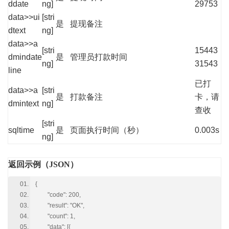
ddate
ng]
29753
data>>ui
[stri
是
提现备注
dtext
ng]
data>>a
[stri
15443
dmindate
是
管理员打款时间
ng]
31543
line
已打
data>>a
[stri
是
打款备注
卡，请
dmintext
ng]
查收
[stri
sqltime
是
页面执行时间（秒）
0.003s
ng]
返回示例（JSON）
{
"code": 200,
"result": "OK",
"count": 1,
"data": [{