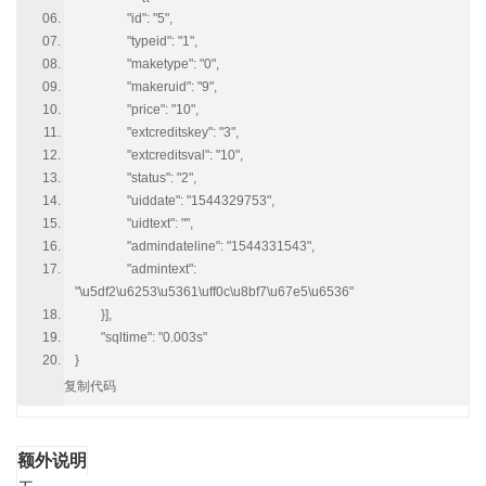
"id": "5",
"typeid": "1",
"maketype": "0",
"makeruid": "9",
"price": "10",
"extcreditskey": "3",
"extcreditsval": "10",
"status": "2",
"uiddate": "1544329753",
"uidtext": "",
"admindateline": "1544331543",
"admintext":
"\u5df2\u6253\u5361\uff0c\u8bf7\u67e5\u6536"
}],
"sqltime": "0.003s"
}
复制代码
额外说明