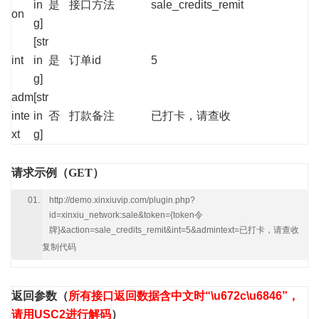
in
是
接口方法
sale_credits_remit
on
g]
[str
int
in
是
订单id
5
g]
adm
[str
inte
in
否
打款备注
已打卡，请查收
xt
g]
请求示例（GET）
http://demo.xinxiuvip.com/plugin.php?
id=xinxiu_network:sale&token={token令
牌}&action=sale_credits_remit&int=5&admintext=已打卡，请查收
复制代码
返回参数
（
所有接口返回数据含中文时“\u672c\u6846”，
请用USC2进行解码
）