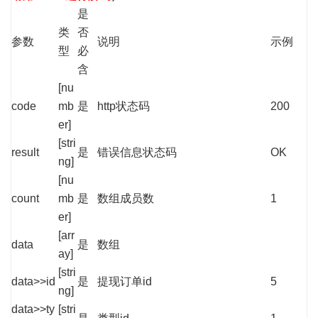
是
类
否
参数
说明
示例
型
必
含
[nu
code
mb
是
http状态码
200
er]
[stri
result
是
错误信息状态码
OK
ng]
[nu
count
mb
是
数组成员数
1
er]
[arr
data
是
数组
ay]
[stri
data>>id
是
提现订单id
5
ng]
data>>ty
[stri