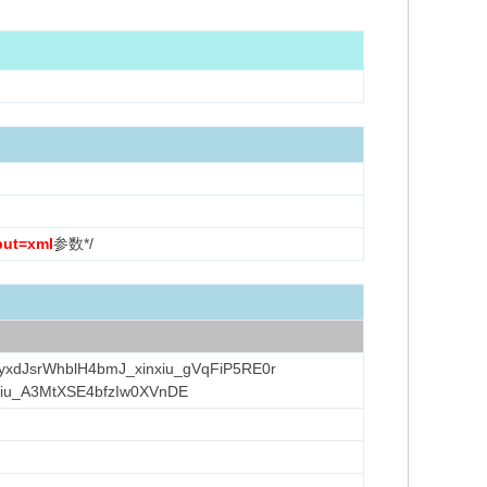
put=xml
参数*/
VyxdJsrWhblH4bmJ_xinxiu_gVqFiP5RE0r
_xiu_A3MtXSE4bfzIw0XVnDE