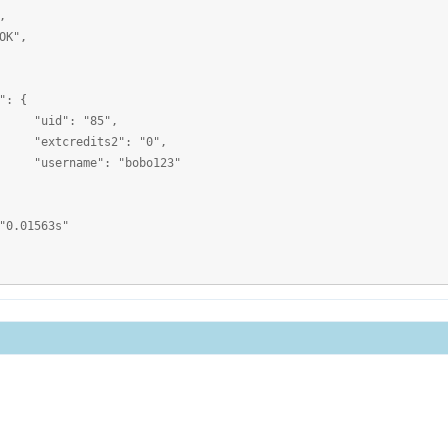
,
K",
 {
 "85",
its2": "0",
e": "bobo123"
.01563s"