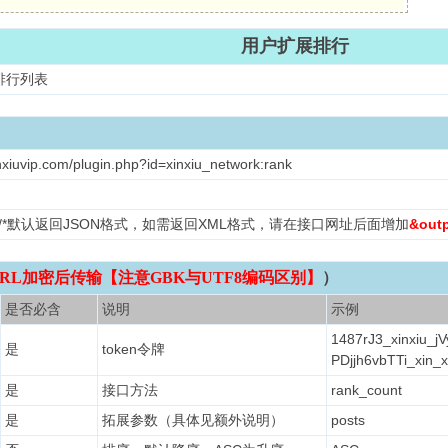
用户扩展排行
排行列表
nxiuvip.com/plugin.php?id=xinxiu_network:rank
L /*默认返回JSON格式，如需返回XML格式，请在接口网址后面增加
&out
RL加密后传输【注意GBK与UTF8编码区别】
）
是否必含
说明
示例
1487rJ3_xinxiu_j
是
token令牌
PDjjh6vbTTi_xin
是
接口方法
rank_count
是
拓展参数（具体见额外说明）
posts