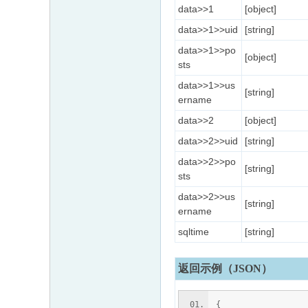
data>>1
[object]
data>>1>>uid
[string]
data>>1>>po
[object]
sts
data>>1>>us
[string]
ername
data>>2
[object]
data>>2>>uid
[string]
data>>2>>po
[string]
sts
data>>2>>us
[string]
ername
sqltime
[string]
返回示例（JSON）
{