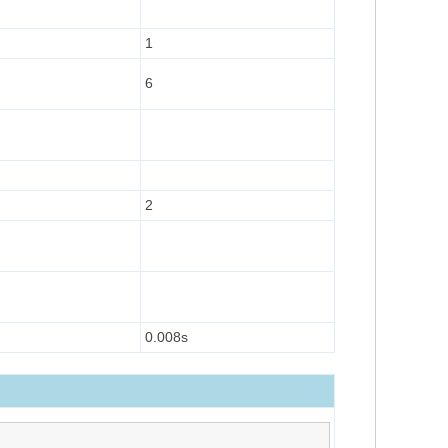
1
6
2
0.008s