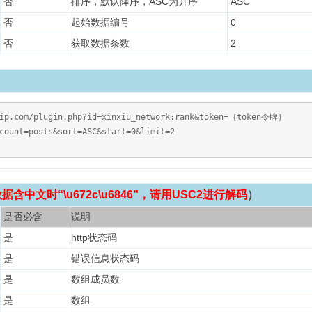
否
排序，默认降序，ASC为升序
ASC
否
起始数据编号
0
否
获取数据条数
2
vip.com/plugin.php?id=xinxiu_network:rank&token=｛token令牌｝
count=posts&sort=ASC&start=0&limit=2
含中文时“\u672c\u6846”，请用USC2进行解码
）
是否必含
说明
是
http状态码
是
错误信息状态码
是
数组成员数
是
数组