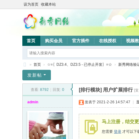
设为首页
收藏本站
首页
购买会员
官方插件
在线授权
视频教
»
首页
›
☆=〖DZ3.4、DZ3.5 - 已停止开发〗=☆
›
新秀网络验
新
发新帖
秀
[排行模块]
用户扩展排行
查看:
8792
|
回复:
0
[
网
络
admin
发表于 2021-2-26 14:57:47
|
验
证
马上注册，结交更
系
您需要
登录
才可以下
统