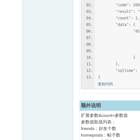
"code": 200
"result": "O
"count": 1,
"data": {
"85":
"uid":
"extcred
"usernam
}
},
"sqltime": "0
}
复制代码
额外说明
扩展参数&count=参数值
参数值取值列表：
friends：好友个数
homeposts：帖子数