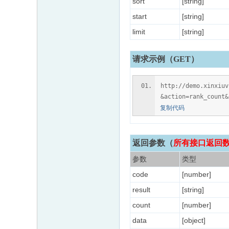
sort
[string]
start
[string]
limit
[string]
请求示例（GET）
http://demo.xinxiu
&action=rank_count&
复制代码
返回参数
（
所有接口返回数据
参数
类型
code
[number]
result
[string]
count
[number]
data
[object]