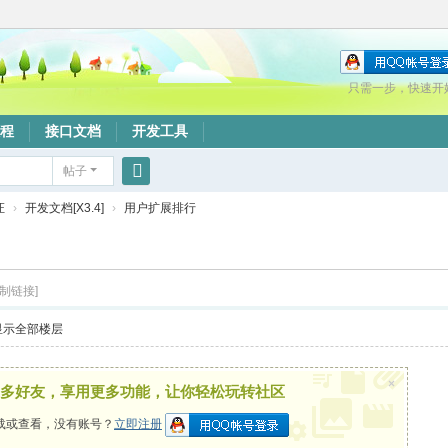
只需一步，快速开
程
接口文档
开发工具
帖子
搜
证
›
开发文档[X3.4]
›
用户扩展排行
索
复制链接]
显示全部楼层
×
多好友，享用更多功能，让你轻松玩转社区
载或查看，没有账号？
立即注册