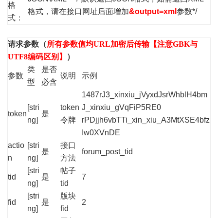
格
格式，请在接口网址后面增加
&output=xml
参数*/
式：
请求参数（
所有参数值均URL加密后传输【注意GBK与
UTF8编码区别】
）
类
是否
参数
说明
示例
型
必含
1487rJ3_xinxiu_jVyxdJsrWhblH4bm
[stri
token
J_xinxiu_gVqFiP5RE0
token
是
ng]
令牌
rPDjjh6vbTTi_xin_xiu_A3MtXSE4bfz
Iw0XVnDE
actio
[stri
接口
是
forum_post_tid
n
ng]
方法
[stri
帖子
tid
是
7
ng]
tid
[stri
版块
fid
是
2
ng]
fid