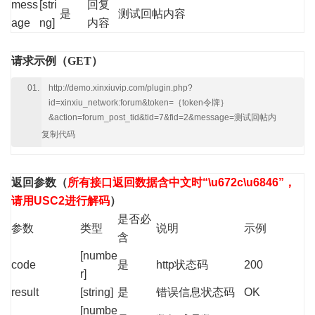
mess
[stri
回复
是
测试回帖内容
age
ng]
内容
请求示例（GET）
http://demo.xinxiuvip.com/plugin.php?
id=xinxiu_network:forum&token=｛token令牌｝
&action=forum_post_tid&tid=7&fid=2&message=测试回帖内
复制代码
返回参数
（
所有接口返回数据含中文时“\u672c\u6846”，
请用USC2进行解码
）
是否必
参数
类型
说明
示例
含
[numbe
code
是
http状态码
200
r]
result
[string]
是
错误信息状态码
OK
[numbe