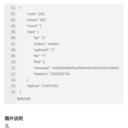
{
"code": 200,
"result": "OK",
"count": 7,
"data": {
"fid": "2",
"author": "admin",
"authorid": "1",
"tid": "7",
"first": 0,
"message": "\u6d4b\u8bd5\u56de\u5e16\u5185\u5bb9",
"dateline": 1550932704
},
"sqltime": "0.00749s"
}
复制代码
额外说明
无