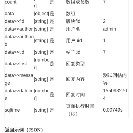
count
是
数组成员数
7
r]
data
[object]
是
数组
data>>fid
[string]
是
版块fid
2
data>>author
[string]
是
用户名
admin
data>>authori
[string]
是
用户uid
1
d
data>>tid
[string]
是
帖子tid
7
[numbe
data>>first
是
回复类型
r]
data>>messa
测试回帖内
[string]
是
回复内容
ge
容
data>>datelin
[numbe
155093270
是
回复时间
e
r]
4
页面执行时间
sqltime
[string]
是
0.00749s
（秒）
返回示例（JSON）