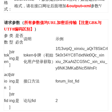
格
格式，请在接口网址后面增加
&output=xml
参数*/
式：
请求参数（
所有参数值均URL加密后传输【注意GBK与
UTF8编码区别】
）
参
类
是否
说明
示例
数
型
必含
1f13vrpQ_xinxiu_aQr78SkCrI
[str
tok
token令牌（初始
5k0r34YC8TdxtNkt0Qc_xin
ing
是
en
化用户登录获取）
xiu_2KaAtZCG5hC_xin_xiu_
]
y8NK3MKaBNcI5WnFt
act
[str
io
ing
是
接口方法
forum_list_fid
n
]
[str
fid
ing
是
论坛fid
2
]