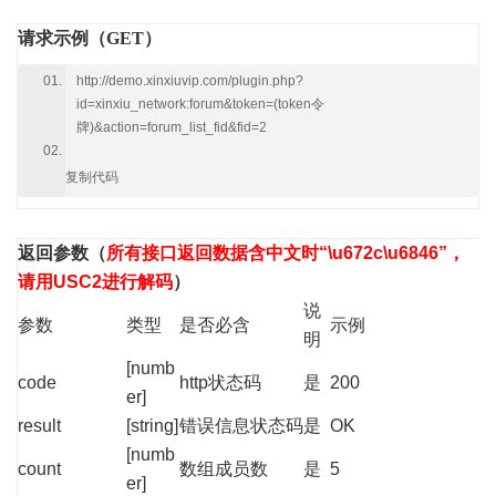
请求示例（GET）
http://demo.xinxiuvip.com/plugin.php?
id=xinxiu_network:forum&token=(token令
牌)&action=forum_list_fid&fid=2
复制代码
返回参数
（
所有接口返回数据含中文时“\u672c\u6846”，
请用USC2进行解码
）
说
参数
类型
是否必含
示例
明
[numb
code
http状态码
是
200
er]
result
[string]
错误信息状态码
是
OK
[numb
count
数组成员数
是
5
er]