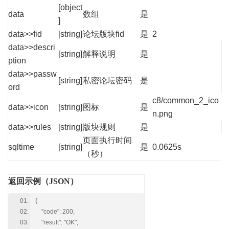
[object
data
数组
是
]
data>>fid
[string]
论坛版块fid
是
2
data>>descri
[string]
解释说明
是
ption
data>>passw
[string]
私密论坛密码
是
ord
c8/common_2_ico
data>>icon
[string]
图标
是
n.png
data>>rules
[string]
版块规则
是
页面执行时间
sqltime
[string]
是
0.0625s
（秒）
返回示例（JSON）
{
"code": 200,
"result": "OK",