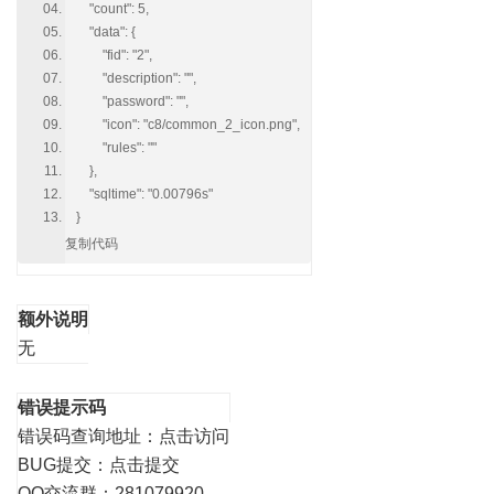
"count": 5,
"data": {
"fid": "2",
"description": "",
"password": "",
"icon": "c8/common_2_icon.png",
"rules": ""
},
"sqltime": "0.00796s"
}
复制代码
额外说明
无
错误提示码
错误码查询地址：
点击访问
BUG提交：
点击提交
QQ交流群：281079920