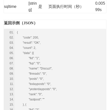
[strin
0.005
sqltime
是
页面执行时间（秒）
g]
99s
返回示例（JSON）
{
"code": 200,
"result": "OK",
"count": 2,
"data": [{
"fid": "1",
"fup": "0",
"name": "Discuz!",
"threads": "0",
"posts": "0",
"todayposts": "0",
"yesterdayposts": "0",
"rank": "0",
"lastpost": ""
}, {
"fid": "2",