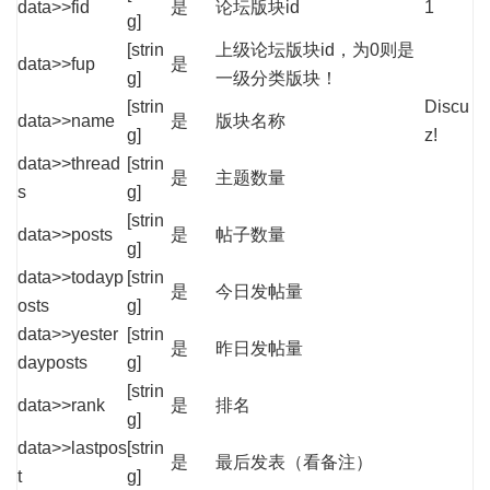
data>>fid
是
论坛版块id
1
g]
[strin
上级论坛版块id，为0则是
data>>fup
是
g]
一级分类版块！
[strin
Discu
data>>name
是
版块名称
g]
z!
data>>thread
[strin
是
主题数量
s
g]
[strin
data>>posts
是
帖子数量
g]
data>>todayp
[strin
是
今日发帖量
osts
g]
data>>yester
[strin
是
昨日发帖量
dayposts
g]
[strin
data>>rank
是
排名
g]
data>>lastpos
[strin
是
最后发表（看备注）
t
g]