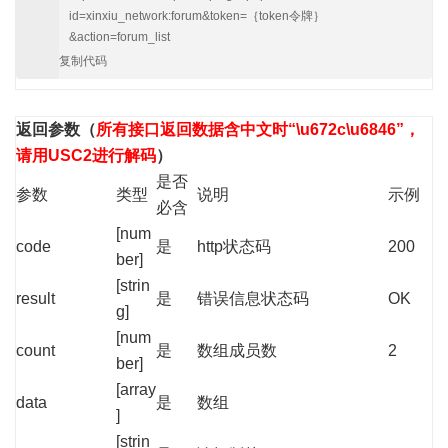
id=xinxiu_network:forum&token=｛token令牌｝
&action=forum_list
复制代码
返回参数
（
所有接口返回数据含中文时“\u672c\u6846”，
请用USC2进行解码
）
是否
参数
类型
说明
示例
必含
[num
code
是
http状态码
200
ber]
[strin
result
是
错误信息状态码
OK
g]
[num
count
是
数组成员数
2
ber]
[array
data
是
数组
]
[strin