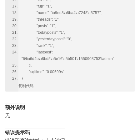
"fup": "1",
"name": "\u9ed8\u8ba4\u7248\u5757",
"threads": "1",
"posts": "1",
"todayposts": "1",
"yesterdayposts": "0",
"rank": "1",
"lastpost":
"6\t\u6d4b\u8bd5\u5e16\u5b501\t1550903753\tadmin"
}],
"sqltime": "0.00599s"
}
复制代码
额外说明
无
错误提示码