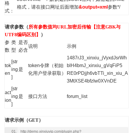
格
格式，请在接口网址后面增加
&output=xml
参数*/
式：
请求参数（
所有参数值均URL加密后传输【注意GBK与
UTF8编码区别】
）
参
类
是否
说明
示例
数
型
必含
1487rJ3_xinxiu_jVyxdJsrWh
[str
tok
token令牌（初始
blH4bmJ_xinxiu_gVqFiP5
ing
是
en
化用户登录获取）
RE0rPDjjh6vbTTi_xin_xiu_A
]
3MtXSE4bfzIw0XVnDE
[str
act
ing
是
接口方法
forum_list
ion
]
请求示例（GET）
http://demo.xinxiuvip.com/plugin.php?