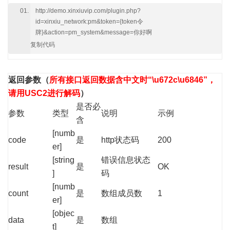
http://demo.xinxiuvip.com/plugin.php?
id=xinxiu_network:pm&token={token令
牌}&action=pm_system&message=你好啊
复制代码
返回参数
（
所有接口返回数据含中文时“\u672c\u6846”，
请用USC2进行解码
）
是否必
参数
类型
说明
示例
含
[numb
code
是
http状态码
200
er]
[string
错误信息状态
result
是
OK
]
码
[numb
count
是
数组成员数
1
er]
[objec
data
是
数组
t]