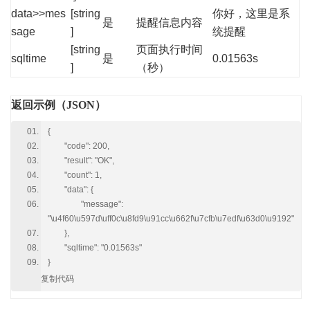
data>>mes
[string
你好，这里是系
是
提醒信息内容
sage
]
统提醒
[string
页面执行时间
sqltime
是
0.01563s
]
（秒）
返回示例（JSON）
{
"code": 200,
"result": "OK",
"count": 1,
"data": {
"message":
"\u4f60\u597d\uff0c\u8fd9\u91cc\u662f\u7cfb\u7edf\u63d0\u9192"
},
"sqltime": "0.01563s"
}
复制代码