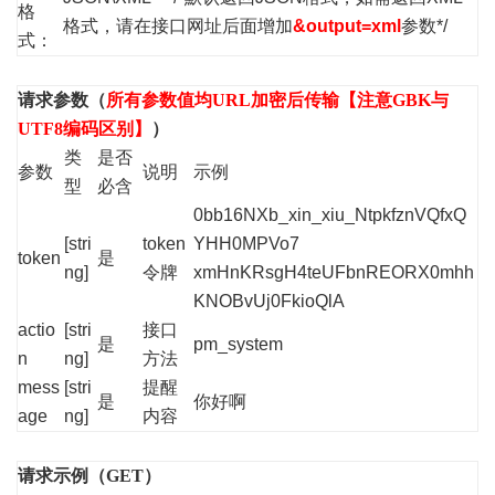
格
格式，请在接口网址后面增加
&output=xml
参数*/
式：
请求参数（
所有参数值均URL加密后传输【注意GBK与
UTF8编码区别】
）
类
是否
参数
说明
示例
型
必含
0bb16NXb_xin_xiu_NtpkfznVQfxQ
[stri
token
YHH0MPVo7
token
是
ng]
令牌
xmHnKRsgH4teUFbnREORX0mhh
KNOBvUj0FkioQlA
actio
[stri
接口
是
pm_system
n
ng]
方法
mess
[stri
提醒
是
你好啊
age
ng]
内容
请求示例（GET）