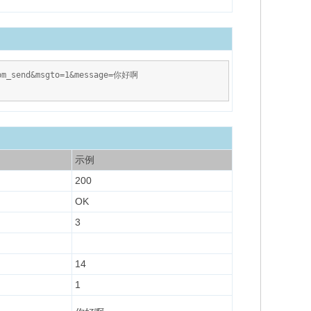
=pm_send&msgto=1&message=你好啊
示例
200
OK
3
14
1