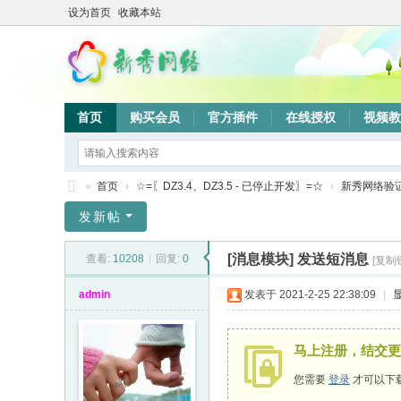
设为首页
收藏本站
首页
购买会员
官方插件
在线授权
视频教
»
首页
›
☆=〖DZ3.4、DZ3.5 - 已停止开发〗=☆
›
新秀网络验
新
发新帖
秀
[消息模块]
发送短消息
查看:
10208
|
回复:
0
[复制
网
络
admin
发表于 2021-2-25 22:38:09
|
验
证
马上注册，结交更
系
您需要
登录
才可以下
统