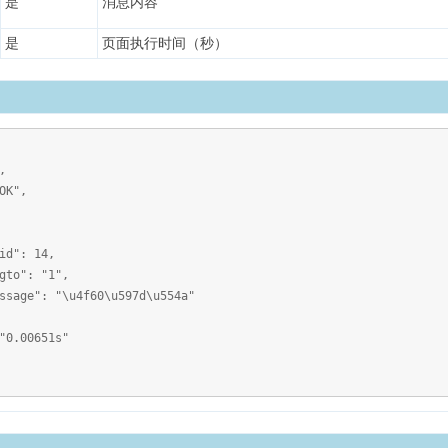
是
消息内容
是
页面执行时间（秒）
,
K",
 14,
 "1",
\u4f60\u597d\u554a"
.00651s"