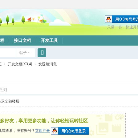
只需一步，快速开
程
接口文档
开发工具
帖子
搜
证
›
开发文档[X3.4]
›
发送短消息
索
链接]
显示全部楼层
×
多好友，享用更多功能，让你轻松玩转社区
载或查看，没有账号？
立即注册