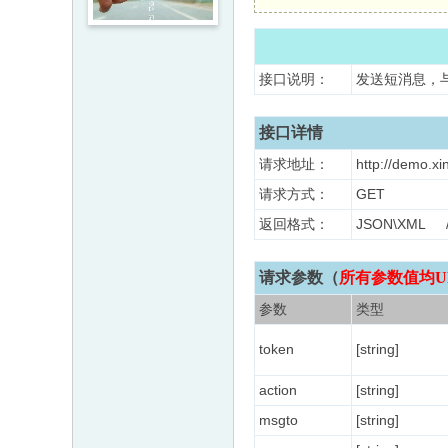
接口说明：
发送短消息，
接口详情
请求地址：
http://demo.x
请求方式：
GET
返回格式：
JSON\XM
请求参数（
所有参数值均U
参数
类型
token
[string]
action
[string]
msgto
[string]