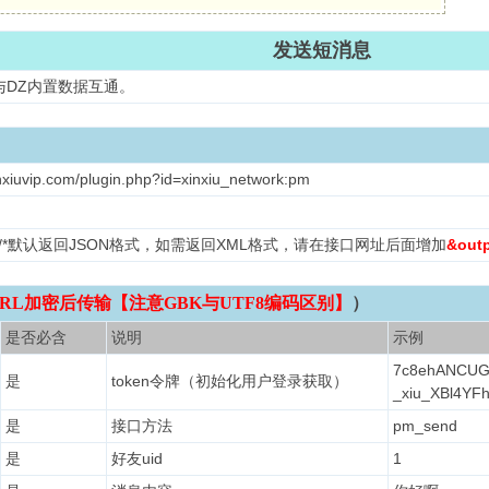
发送短消息
与DZ内置数据互通。
inxiuvip.com/plugin.php?id=xinxiu_network:pm
L /*默认返回JSON格式，如需返回XML格式，请在接口网址后面增加
&out
RL加密后传输【注意GBK与UTF8编码区别】
）
是否必含
说明
示例
7c8ehANCUG
是
token令牌（初始化用户登录获取）
_xiu_XBl4YF
是
接口方法
pm_send
是
好友uid
1