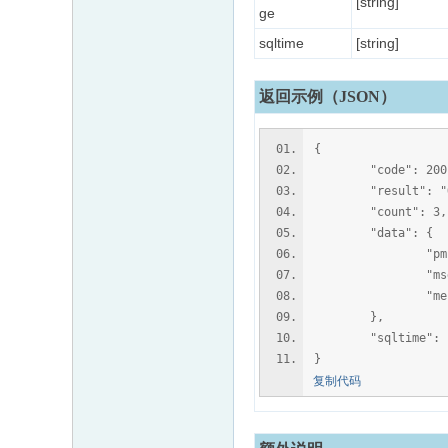
[string]
ge
sqltime
[string]
返回示例（JSON）
{
"code": 200
"result": "O
"count": 3,
"data": {
"pmid":
"msgto":
"message": "
},
"sqltime": "0
}
复制代码