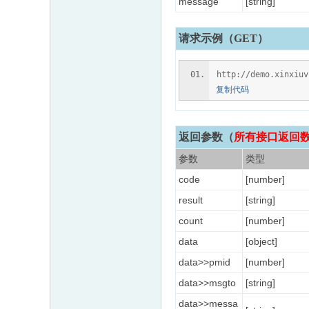
message
[string]
请求示例（GET）
http://demo.xinxiu
复制代码
返回参数
（
所有接口返回数据
参数
类型
code
[number]
result
[string]
count
[number]
data
[object]
data>>pmid
[number]
data>>msgto
[string]
data>>messa