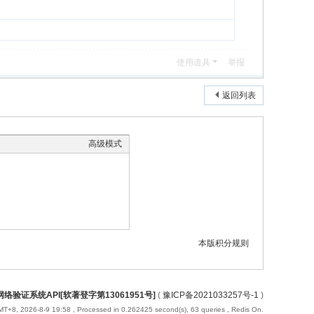
使用道具
举报
返回列表
高级模式
本版积分规则
络验证系统API[软著登字第13061951号]
(
豫ICP备2021033257号-1
)
T+8, 2026-8-9 19:58
, Processed in 0.262425 second(s), 63 queries , Redis On.