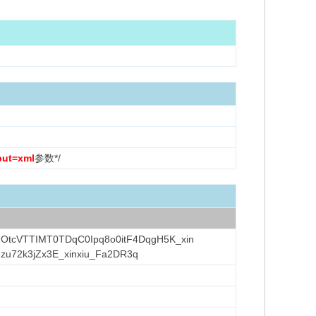
put=xml
参数*/
OtcVTTIMT0TDqC0Ipq8o0itF4DqgH5K_xin
hzu72k3jZx3E_xinxiu_Fa2DR3q