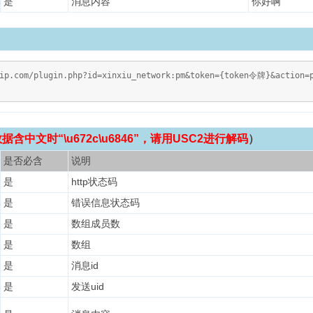
是
消息内容
你好啊
vip.com/plugin.php?id=xinxiu_network:pm&token={token令牌}&action
含中文时“\u672c\u6846”，请用USC2进行解码
）
是否必含
说明
是
http状态码
是
错误信息状态码
是
数组成员数
是
数组
是
消息id
是
发送uid