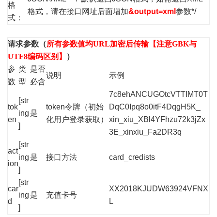
格
格式，请在接口网址后面增加
&output=xml
参数*/
式：
请求参数（
所有参数值均URL加密后传输【注意GBK与
UTF8编码区别】
）
参
类
是否
说明
示例
数
型
必含
7c8ehANCUGOtcVTTIMT0T
[str
tok
token令牌（初始
DqC0Ipq8o0itF4DqgH5K_
ing
是
en
化用户登录获取）
xin_xiu_XBl4YFhzu72k3jZx
]
3E_xinxiu_Fa2DR3q
[str
act
ing
是
接口方法
card_credists
ion
]
[str
car
XX2018KJUDW63924VFNX
ing
是
充值卡号
d
L
]