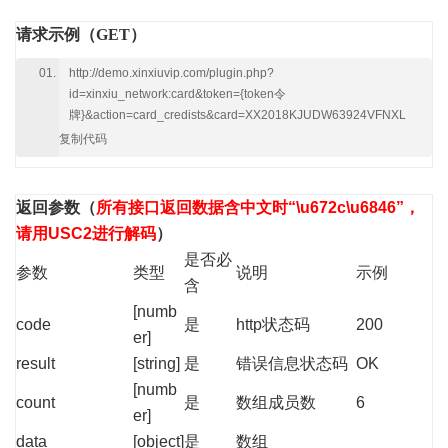
请求示例（GET）
http://demo.xinxiuvip.com/plugin.php?
id=xinxiu_network:card&token={token令
牌}&action=card_credists&card=XX2018KJUDW63924VFNXL
复制代码
返回参数
（
所有接口返回数据含中文时“\u672c\u6846”，
请用USC2进行解码
）
是否必
参数
类型
说明
示例
含
[numb
code
是
http状态码
200
er]
result
[string]
是
错误信息状态码
OK
[numb
count
是
数组成员数
6
er]
data
[object]
是
数组