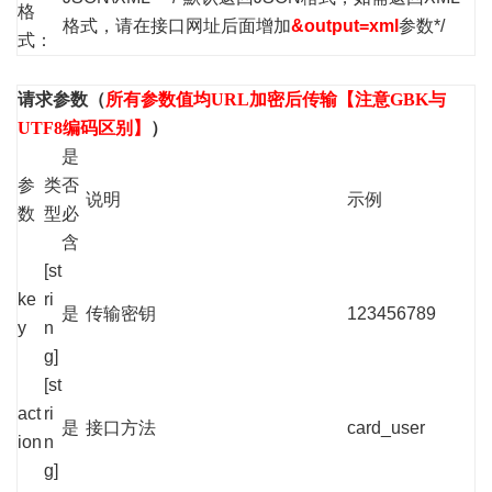
格
格式，请在接口网址后面增加
&output=xml
参数*/
式：
请求参数（
所有参数值均URL加密后传输【注意GBK与
UTF8编码区别】
）
是
参
类
否
说明
示例
数
型
必
含
[st
ke
ri
是
传输密钥
123456789
y
n
g]
[st
act
ri
是
接口方法
card_user
ion
n
g]