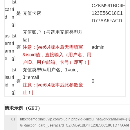
[st
CZKM591BD4F
car
ri
是
充值卡密
123E56C18C1
d
n
D77AA6FACD
g]
充值账户（与选用充值类型对
us
[st
应）
ern
ri
否
注意：[ver6.4版本后无需填写
admin
am
n
&isuid值，直接输入（用户名、用
e
g]
户ID、用户邮箱、卡号）即可！]
[st
充值类型0=用户名、1=uid、
isu
ri
3=email
否
0
id
n
注意：[ver6.4版本后此参数废
g]
止！]
请求示例（GET）
http://demo.xinxiuvip.com/plugin.php?id=xinxiu_network:card&key
钥}&action=card_user&card=CZKM591BD4F123E56C18C1D77AA6F