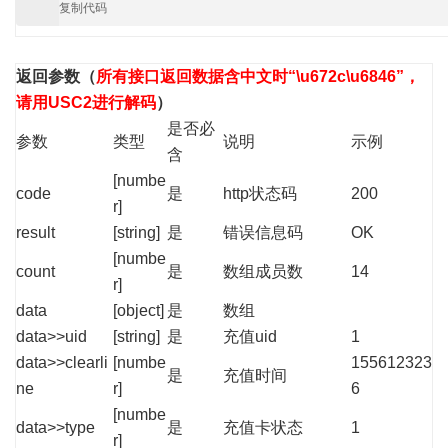
复制代码
返回参数
（
所有接口返回数据含中文时“\u672c\u6846”，
请用USC2进行解码
）
是否必
参数
类型
说明
示例
含
[numbe
code
是
http状态码
200
r]
result
[string]
是
错误信息码
OK
[numbe
count
是
数组成员数
14
r]
data
[object]
是
数组
data>>uid
[string]
是
充值uid
1
data>>clearli
[numbe
155612323
是
充值时间
ne
r]
6
[numbe
data>>type
是
充值卡状态
1
r]