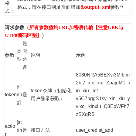
格
格式，请在接口网址后面增加
&output=xml
参数*/
式：
请求参数（
所有参数值均URL加密后传输【注意GBK与
UTF8编码区别】
）
是
类
否
参数
说明
示例
型
必
含
8080NRA5BEXvi3Mlbim
2bt7_xin_xiu_ZpajgM1_x
[st
token令牌（初始化
in_xiu_Tct
token
rin
是
用户登录获取）
v5C7pggS1sy_xin_xiu_y
g]
vIxcj_xinxiu_Q3EpWFh7
zSXqRS
[st
actio
rin
是
接口方法
user_credist_add
n