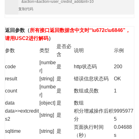
&action=&action=user_credist_add&int=10
复制代码
返回参数
（
所有接口返回数据含中文时“\u672c\u6846”，
请用USC2进行解码
）
是否必
参数
类型
说明
示例
含
[numbe
code
是
http状态码
200
r]
result
[string]
是
错误信息状态码
OK
[numbe
count
是
数组成员数
1
r]
data
[object]
是
数组
data>>extcredit
积分增减操作后积
9995977
[string]
是
s2
分
5
页面执行时间
0.04688
sqltime
[string]
是
（秒）
s