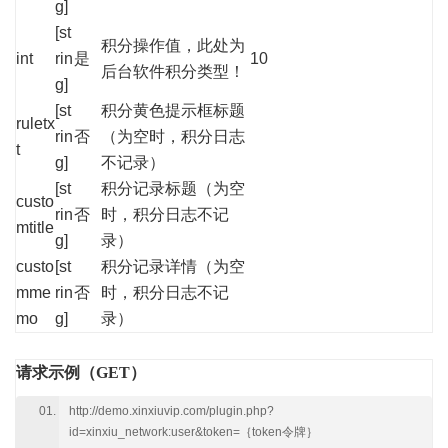
g]
[st
积分操作值，此处为
int
rin
是
10
后台软件积分类型！
g]
[st
积分黄色提示框标题
ruletx
rin
否
（为空时，积分日志
t
g]
不记录）
[st
积分记录标题（为空
custo
rin
否
时，积分日志不记
mtitle
g]
录）
custo
[st
积分记录详情（为空
mme
rin
否
时，积分日志不记
mo
g]
录）
请求示例（GET）
http://demo.xinxiuvip.com/plugin.php?
id=xinxiu_network:user&token=｛token令牌｝