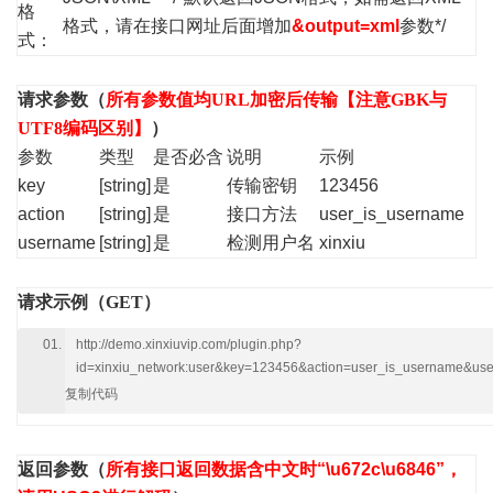
格
格式，请在接口网址后面增加
&output=xml
参数*/
式：
请求参数（
所有参数值均URL加密后传输【注意GBK与
UTF8编码区别】
）
参数
类型
是否必含
说明
示例
key
[string]
是
传输密钥
123456
action
[string]
是
接口方法
user_is_username
username
[string]
是
检测用户名
xinxiu
请求示例（GET）
http://demo.xinxiuvip.com/plugin.php?
id=xinxiu_network:user&key=123456&action=user_is_username&us
复制代码
返回参数
（
所有接口返回数据含中文时“\u672c\u6846”，