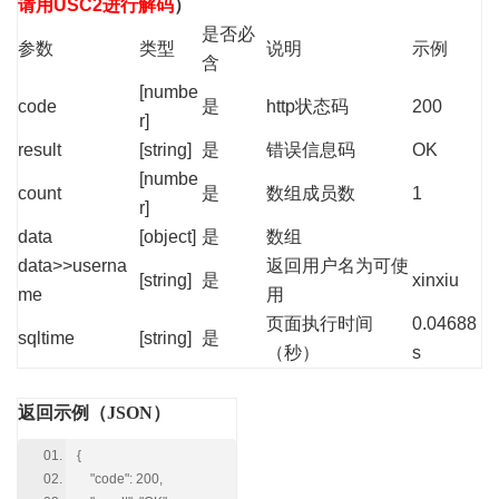
请用USC2进行解码
）
是否必
参数
类型
说明
示例
含
[numbe
code
是
http状态码
200
r]
result
[string]
是
错误信息码
OK
[numbe
count
是
数组成员数
1
r]
data
[object]
是
数组
data>>userna
返回用户名为可使
[string]
是
xinxiu
me
用
页面执行时间
0.04688
sqltime
[string]
是
（秒）
s
返回示例（JSON）
{
"code": 200,