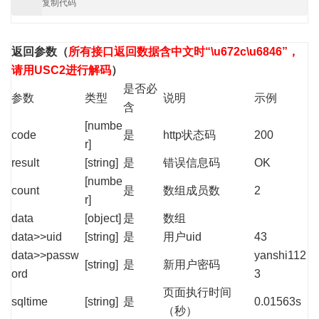
复制代码
返回参数
（
所有接口返回数据含中文时“\u672c\u6846”，
请用USC2进行解码
）
是否必
参数
类型
说明
示例
含
[numbe
code
是
http状态码
200
r]
result
[string]
是
错误信息码
OK
[numbe
count
是
数组成员数
2
r]
data
[object]
是
数组
data>>uid
[string]
是
用户uid
43
data>>passw
yanshi112
[string]
是
新用户密码
ord
3
页面执行时间
sqltime
[string]
是
0.01563s
（秒）