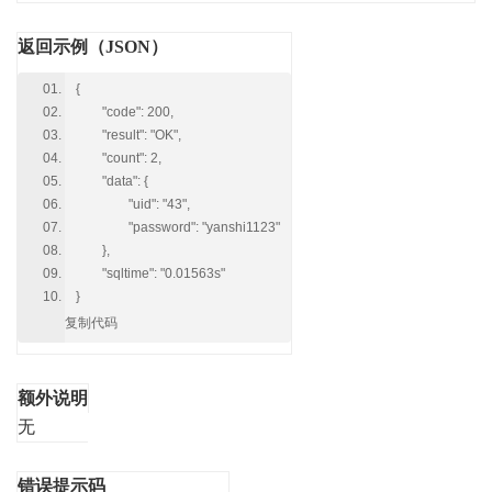
返回示例（JSON）
{
"code": 200,
"result": "OK",
"count": 2,
"data": {
"uid": "43",
"password": "yanshi1123"
},
"sqltime": "0.01563s"
}
复制代码
额外说明
无
错误提示码