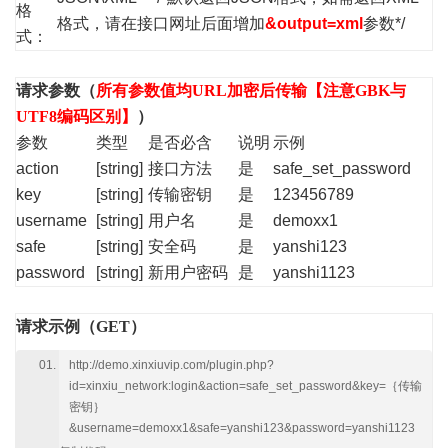
格
格式，请在接口网址后面增加
&output=xml
参数*/
式：
请求参数（
所有参数值均URL加密后传输【注意GBK与
UTF8编码区别】
）
参数
类型
是否必含
说明
示例
action
[string]
接口方法
是
safe_set_password
key
[string]
传输密钥
是
123456789
username
[string]
用户名
是
demoxx1
safe
[string]
安全码
是
yanshi123
password
[string]
新用户密码
是
yanshi1123
请求示例（GET）
http://demo.xinxiuvip.com/plugin.php?
id=xinxiu_network:login&action=safe_set_password&key=｛传输
密钥｝
&username=demoxx1&safe=yanshi123&password=yanshi1123