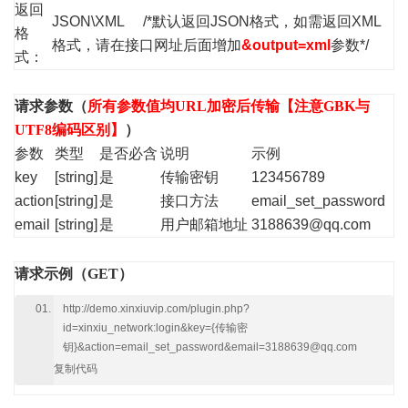
返回
JSON\XML /*默认返回JSON格式，如需返回XML
格
格式，请在接口网址后面增加
&output=xml
参数*/
式：
请求参数（
所有参数值均URL加密后传输【注意GBK与
UTF8编码区别】
）
参数
类型
是否必含
说明
示例
key
[string]
是
传输密钥
123456789
action
[string]
是
接口方法
email_set_password
email
[string]
是
用户邮箱地址
3188639@qq.com
请求示例（GET）
http://demo.xinxiuvip.com/plugin.php?
id=xinxiu_network:login&key={传输密
钥}&action=email_set_password&email=3188639@qq.com
复制代码