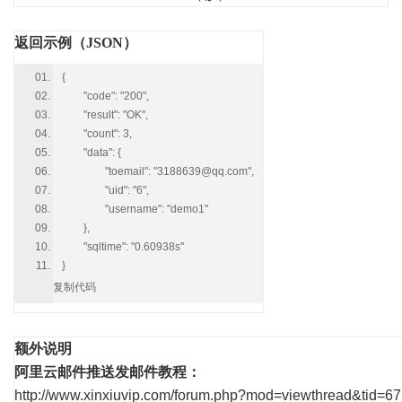
返回示例（JSON）
{
"code": "200",
"result": "OK",
"count": 3,
"data": {
"toemail": "3188639@qq.com",
"uid": "6",
"username": "demo1"
},
"sqltime": "0.60938s"
}
复制代码
额外说明
阿里云邮件推送发邮件教程：
http://www.xinxiuvip.com/forum.php?mod=viewthread&tid=67