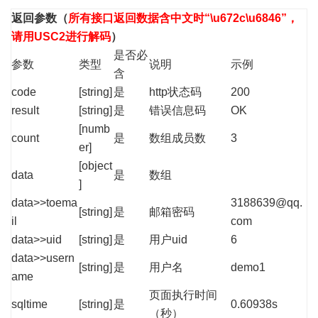
返回参数
（
所有接口返回数据含中文时“\u672c\u6846”，
请用USC2进行解码
）
是否必
参数
类型
说明
示例
含
code
[string]
是
http状态码
200
result
[string]
是
错误信息码
OK
[numb
count
是
数组成员数
3
er]
[object
data
是
数组
]
data>>toema
3188639@qq.
[string]
是
邮箱密码
il
com
data>>uid
[string]
是
用户uid
6
data>>usern
[string]
是
用户名
demo1
ame
页面执行时间
sqltime
[string]
是
0.60938s
（秒）