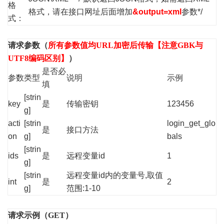
格
格式，请在接口网址后面增加
&output=xml
参数*/
式：
请求参数（
所有参数值均URL加密后传输【注意GBK与
UTF8编码区别】
）
是否必
参数
类型
说明
示例
填
[strin
key
是
传输密钥
123456
g]
acti
[strin
login_get_glo
是
接口方法
on
g]
bals
[strin
ids
是
远程变量id
1
g]
[strin
远程变量id内的变量号,取值
int
是
2
g]
范围:1-10
请求示例（GET）