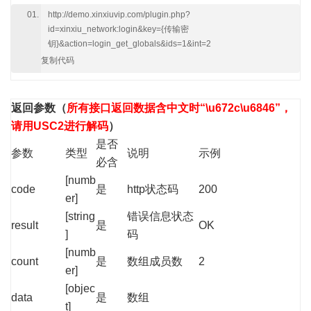
http://demo.xinxiuvip.com/plugin.php?
id=xinxiu_network:login&key={传输密
钥}&action=login_get_globals&ids=1&int=2
复制代码
返回参数
（
所有接口返回数据含中文时“\u672c\u6846”，
请用USC2进行解码
）
是否
参数
类型
说明
示例
必含
[numb
code
是
http状态码
200
er]
[string
错误信息状态
result
是
OK
]
码
[numb
count
是
数组成员数
2
er]
[objec
data
是
数组
t]