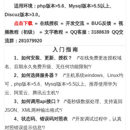
适用环境：php版本>5.6、Mysql版本>5.5以上、
Discuz版本>3.0。
点击下载
=
在线授权
=
开发交流
=
BUG反馈
=
视
频教程
（初级）
=
文字教程
= QQ客服：3188639
QQ交
流群：281079920
入 门 指 南
1、
如何安装、更新、授权？
/*在线免费更改授权域
名、后期永久免费升级、无任何功能限制*/
2、如何选择服务器？
/*主机系统windows、Linux均
可，php版本>5.6、Mysql版本>5.5以上。推荐使用华为
云、阿里云、腾讯云主机*/
3、
如何调用api接口？
/*毫秒级数据处理、支持返回
JSON、XML两种输出格式*/
4、
状态码、错误码对照表
/*开发调试过程中，认真
对照错误提示信息*/