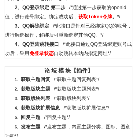
2、
QQ登录绑定-第二步
/*通过第一步获取的openid
值，进行账号绑定。绑定成功后，
获取Token令牌
。
*/
3、
QQ
解除绑定
/*此接口是针对已经绑定QQ的账号，
进行解绑操作，解绑后可重新绑定其他QQ。*/
4、
QQ
登陆跳转接口
/*此接口通过QQ登陆绑定账号成
功后，采用
免登录状态
自动跳转本站内指定网址*/
论 坛 模 块【插件】
获取主题回复
/*获取主题回复列表*/
1、
获取版块主题
/*获取版块主题列表*/
2、
获取版块列表
/*获取版块列表*/
3、
获取版块扩展信息
/*获取版块扩展信息*/
4、
回复主题
/*回复主题*/
5、
发布主题
/*发布主题，内置主题分类、图标、图章
6、
功能*/