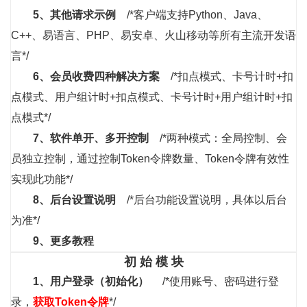
5、
其他
请求示例
/*客户端支持Python、Java、
C++、易语言、PHP、易安卓、火山移动等所有主流开发语
言*/
6、
会员收费四种解决方案
/*扣点模式、卡号计时+扣
点模式、用户组计时+扣点模式、卡号计时+用户组计时+扣
点模式*/
7、
软件单开、多开控制
/*两种模式：全局控制、会
员独立控制，通过控制Token令牌数量、Token令牌有效性
实现此功能*/
8、
后台设置说明
/*后台功能设置说明，具体以后台
为准*/
9、
更多教程
初 始 模 块
1、
用户登录（初始化）
/*使用账号、密码进行登
录，
获取Token令牌
*/