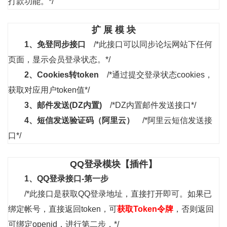
打款功能。*/
扩 展 模 块
1、
免登同步接口
/*此接口可以同步论坛网站下任何
页面，显示会员登录状态。*/
2、
Cookies转token
/*通过提交登录状态cookies，
获取对应用户token值*/
3、
邮件发送(DZ内置)
/*DZ内置邮件发送接口*/
4、
短信发送验证码（阿里云）
/*阿里云短信发送接
口*/
QQ登录模块【插件】
1、
QQ登录接口-第一步
/*此接口是获取QQ登录地址，直接打开即可。如果已
绑定帐号，直接返回token，可
获取Token令牌
，否则返回
可绑定openid，进行第二步，*/