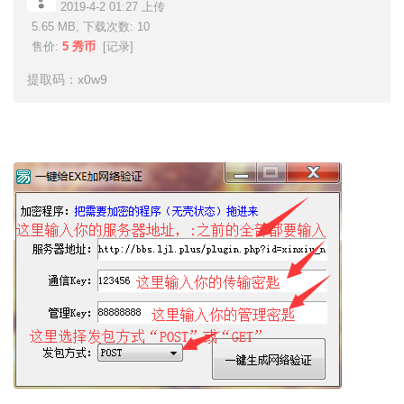
2019-4-2 01:27 上传
5.65 MB, 下载次数: 10
售价:
5 秀币
[
记录
]
提取码：x0w9