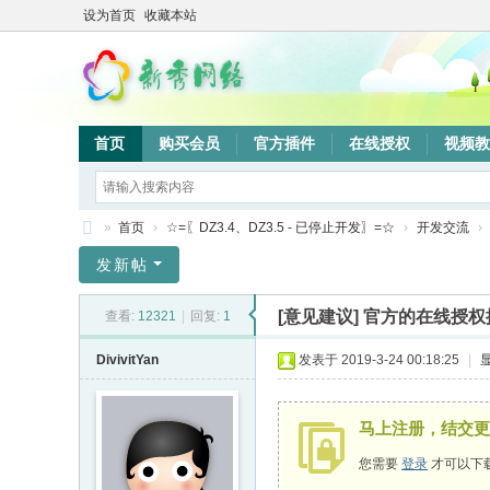
设为首页
收藏本站
首页
购买会员
官方插件
在线授权
视频教
»
首页
›
☆=〖DZ3.4、DZ3.5 - 已停止开发〗=☆
›
开发交流
›
新
发新帖
秀
[意见建议]
官方的在线授权
查看:
12321
|
回复:
1
网
络
DivivitYan
发表于 2019-3-24 00:18:25
|
验
证
马上注册，结交更
系
您需要
登录
才可以下
统