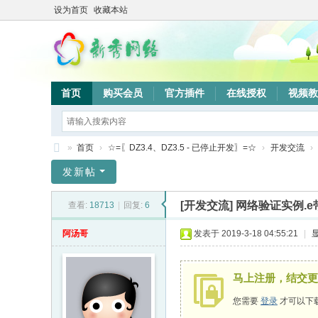
设为首页
收藏本站
首页
购买会员
官方插件
在线授权
视频教
»
首页
›
☆=〖DZ3.4、DZ3.5 - 已停止开发〗=☆
›
开发交流
›
新
发新帖
秀
[开发交流]
网络验证实例.e
查看:
18713
|
回复:
6
网
络
阿汤哥
发表于 2019-3-18 04:55:21
|
验
证
马上注册，结交更
系
您需要
登录
才可以下
统