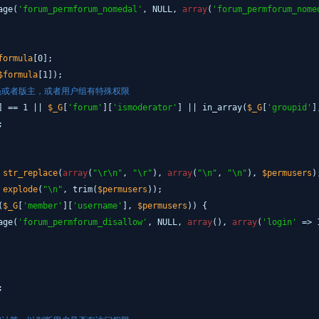
age(
'forum_permforum_nomedal'
, NULL,
array
(
'forum_permforum_nome
formula
[0];
$formula
[1]);
员或者版主，或者用户组有特殊权限
] == 1 ||
$_G
[
'forum'
][
'ismoderator'
] || in_array(
$_G
[
'groupid'
;
=
str_replace
(
array
(
"\r\n"
,
"\r"
),
array
(
"\n"
,
"\n"
),
$permusers
)
=
explode
(
"\n"
, trim(
$permusers
));
(
$_G
[
'member'
][
'username'
],
$permusers
)) {
age(
'forum_permforum_disallow'
, NULL,
array
(),
array
(
'login'
=> 
;