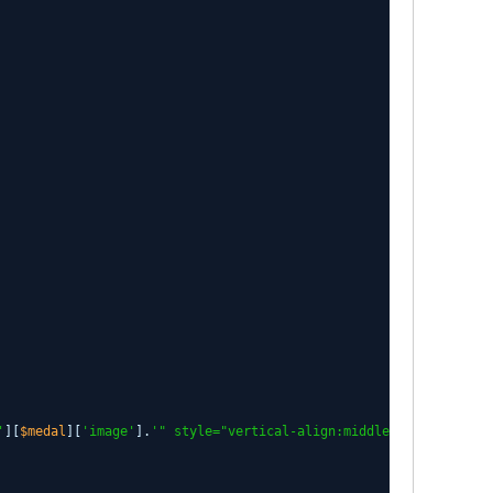
'
][
$medal
][
'image'
].
'" style="vertical-align:middle;" />&nbsp;'
.