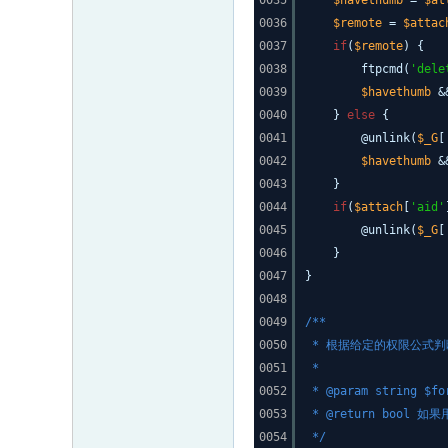
0035
$havethumb
=
$at
0036
$remote
=
$attac
0037
if
(
$remote
) {
0038
ftpcmd(
'dele
0039
$havethumb
&
0040
}
else
{
0041
@unlink(
$_G
[
0042
$havethumb
&
0043
}
0044
if
(
$attach
[
'aid'
0045
@unlink(
$_G
[
0046
}
0047
}
0048
0049
/**
0050
* 根据给定的权限公式
0051
*
0052
* @param string
0053
* @return bool 
0054
*/