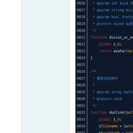
0016
* @param int $uid 
0017
* @param strin
0018
* @param bool $
0019
* @return mixed
0020
*/
0021
function
discuz_uc_a
0022
global
$_G
;
0023
return
avatar(
$u
0024
}
0025
0026
/**
0027
* 删除指定附件
0028
*
0029
* @param array $
0030
* @return void
0031
*/
0032
function
dunlink(
$at
0033
global
$_G
;
0034
$filename
=
$att