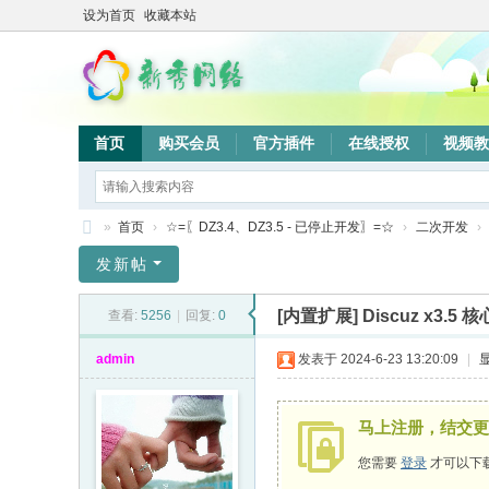
设为首页
收藏本站
首页
购买会员
官方插件
在线授权
视频教
»
首页
›
☆=〖DZ3.4、DZ3.5 - 已停止开发〗=☆
›
二次开发
›
新
发新帖
秀
[内置扩展]
Discuz x3.5 
查看:
5256
|
回复:
0
网
络
admin
发表于 2024-6-23 13:20:09
|
验
证
马上注册，结交更
系
您需要
登录
才可以下
统