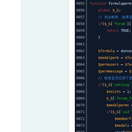
0055
function
formulaperm
0056
global
$_G
;
0057
// 初步检查，如果
0058
if
(
$_G
[
'forum'
][
0059
return
TRUE;
0060
}
0061
0062
$formula
= dunse
0063
$medalperm
=
$fo
0064
$permusers
=
$fo
0065
$permmessage
=
$
0066
// 检查是否启用了
0067
if
(
$_G
[
'setting'
0068
$exists
= 1;
0069
$_G
[
'forum_f
0070
$medalpermc
0071
if
(
$_G
[
'uid'
0072
$memberf
0073
$medals