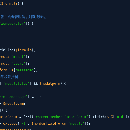
(
$formula
) {
是版主或者管理员，则直接通过
'ismoderator'
]) {
rialize(
$formula
);
rmula
[
'medal'
];
rmula
[
'users'
];
formula
[
'message'
];
勋章权限控制
][
'medalstatus'
] &&
$medalperm
) {
ormulamessage'
] =
''
;
=
$medalperm
;
]) {
ieldforum
= C::t(
'common_member_field_forum'
)->fetch(
$_G
[
'uid'
])
=
explode
(
"\t"
,
$memberfieldforum
[
'medals'
]);