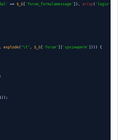
dal'
=>
$_G
[
'forum_formulamessage'
]),
array
(
'login'
=> 1));
],
explode
(
"\t"
,
$_G
[
'forum'
][
'spviewperm'
]))) {
;
1));