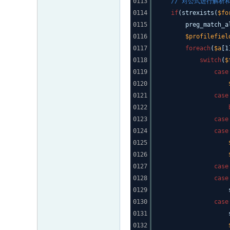
0113
// 对公式进行解析
0114
if
(strexists(
$fo
0115
preg_match_a
0116
$profilefiel
0117
foreach
(
$a
[
0118
switch
(
$
0119
case
0120
0121
case
0122
0123
case
0124
case
0125
0126
0127
case
0128
case
0129
0130
case
0131
0132