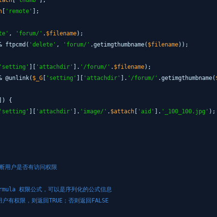
tach
[
'thumb'
];
h
[
'remote'
];
te'
,
'forum/'
.
$filename
);
& ftpcmd(
'delete'
,
'forum/'
.getimgthumbname(
$filename
));
'setting'
][
'attachdir'
].
'/forum/'
.
$filename
);
& @unlink(
$_G
[
'setting'
][
'attachdir'
].
'/forum/'
.getimgthumbname(
]) {
'setting'
][
'attachdir'
].
'image/'
.
$attach
[
'aid'
].
'_100_100.jpg'
);
判断用户是否有访问权限
 $formula 权限公式，可以是序列化的公式信息
如果用户有权限，则返回TRUE；否则返回FALSE