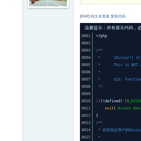
[PHP]
纯文本查看
复制代码
温馨提示：所有展示代码，必须
0001
<?php
0002
0003
/**
0004
* [Discuz!] (C)20
0005
* This is NOT a f
0006
*
0007
* $Id: function_f
0008
*/
0009
0010
if
(!defined(
'IN_DISC
0011
exit
(
'Access Den
0012
}
0013
/**
0014
* 获取指定用户的Discu
0015
*