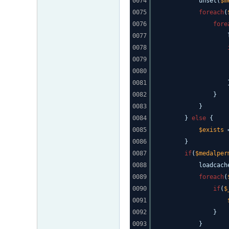
0074
unset(
$m
0075
foreach
(
0076
fore
0077
0078
0079
0080
0081
0082
}
0083
}
0084
}
else
{
0085
$exists
0086
}
0087
if
(
$medalper
0088
loadcach
0089
foreach
(
0090
if
(
$
0091
0092
}
0093
}