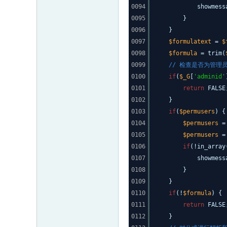
0094
showmess
0095
}
0096
}
0097
$formulatext
=
$
0098
$formula
= trim(
0099
// 检查是否为管理
0100
if
(
$_G
[
'adminid'
0101
return
FALSE
0102
}
0103
if
(
$permusers
) {
0104
$permusers
0105
$permusers
0106
if
(!in_array
0107
showmess
0108
}
0109
}
0110
if
(!
$formula
) {
0111
return
FALSE
0112
}