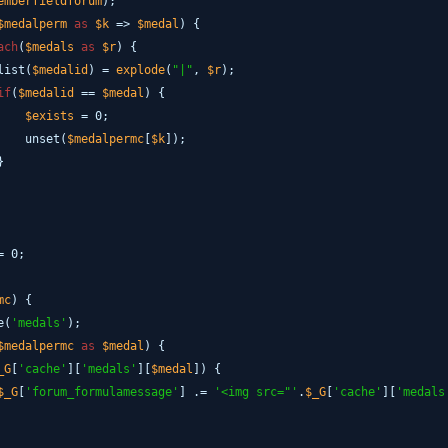
emberfieldforum
);
$medalperm
as
$k
=>
$medal
) {
ach
(
$medals
as
$r
) {
list(
$medalid
) =
explode
(
"|"
,
$r
);
if
(
$medalid
==
$medal
) {
$exists
= 0;
unset(
$medalpermc
[
$k
]);
}
= 0;
mc
) {
e(
'medals'
);
$medalpermc
as
$medal
) {
_G
[
'cache'
][
'medals'
][
$medal
]) {
$_G
[
'forum_formulamessage'
] .=
'<img src="'
.
$_G
[
'cache'
][
'medals