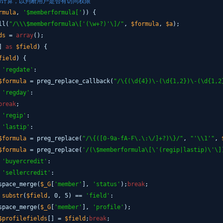
和计算，以判断用户是否有访问权限
rmula
,
'$memberformula['
)) {
ll(
"/\\\$memberformula\['(\w+?)'\]/"
,
$formula
,
$a
);
ds
=
array
();
1]
as
$field
) {
field
) {
'regdate'
:
$formula
= preg_replace_callback(
"/\{(\d{4})\-(\d{1,2})\-(\d{1,2
'regday'
:
break
;
'regip'
:
'lastip'
:
$formula
= preg_replace(
"/\{([0-9a-fA-F\.\:\/]+?)\}/"
,
"'\\1'"
,
$formula
= preg_replace(
'/(\$memberformula\[\'(regip|lastip)\'\]
'buyercredit'
:
'sellercredit'
:
space_merge(
$_G
[
'member'
],
'status'
);
break
;
substr
(
$field
, 0, 5) ==
'field'
:
space_merge(
$_G
[
'member'
],
'profile'
);
$profilefields
[] =
$field
;
break
;