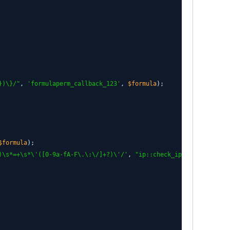
})\}/"
,
'formulaperm_callback_123'
,
$formula
);
$formula
);
)\s*=+\s*\'([0-9a-fA-F\.\:\/]+?)\'/'
,
"ip::check_ip(\\1, '\\3')"