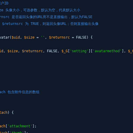
用户ID
g $size 头像大小，可选参数，默认为空，代表默认大小
returnsrc 是否返回头像的URL而不是直接输出，默认为FALSE
 如果 $returnsrc 为 TRUE，则返回头像URL；否则直接输出头像
vatar(
$uid
,
$size
=
''
,
$returnsrc
= FALSE) {
id
,
$size
,
$returnsrc
, FALSE,
$_G
[
'setting'
][
'avatarmethod'
],
$_
attach 包含附件信息的数组
tach
) {
ach
[
'attachment'
];