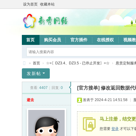
设为首页
收藏本站
首页
购买会员
官方插件
在线授权
视频教
»
首页
›
☆=〖DZ3.4、DZ3.5 - 已停止开发〗=☆
›
悬赏定制服
新
发新帖
秀
[官方接单]
修改返回数据代
查看:
4407
|
回复:
0
网
络
逝去
发表于 2024-4-21 14:51:58
|
验
证
马上注册，结交更
系
您需要
登录
才可以下
统