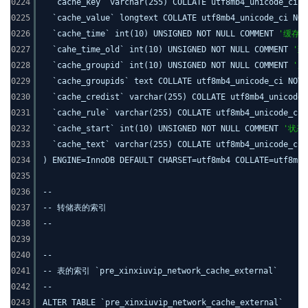
0224
`cache_key` varchar(255) COLLATE utf8mb4_unicode_ci 
0225
`cache_value` longtext COLLATE utf8mb4_unicode_ci NO
0226
`cache_time` int(10) UNSIGNED NOT NULL COMMENT
'缓存时
0227
`cahe_time_old` int(10) UNSIGNED NOT NULL COMMENT
'到
0228
`cache_groupid` int(10) UNSIGNED NOT NULL COMMENT
'用
0229
`cache_groupids` text COLLATE utf8mb4_unicode_ci NOT
0230
`cache_credist` varchar(255) COLLATE utf8mb4_unicode
0231
`cache_rule` varchar(255) COLLATE utf8mb4_unicode_ci
0232
`cache_start` int(10) UNSIGNED NOT NULL COMMENT
'状态
0233
`cache_text` varchar(255) COLLATE utf8mb4_unicode_ci
0234
) ENGINE=InnoDB DEFAULT CHARSET=utf8mb4 COLLATE=utf8mb4
0235
0236
--
0237
-- 转储表的索引
0238
--
0239
0240
--
0241
-- 表的索引 `pre_xinxiuvip_network_cache_external`
0242
--
0243
ALTER TABLE `pre_xinxiuvip_network_cache_external`