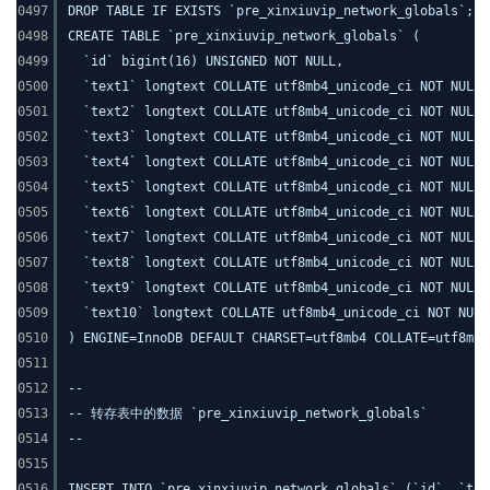
0497
DROP TABLE IF EXISTS `pre_xinxiuvip_network_globals`;
0498
CREATE TABLE `pre_xinxiuvip_network_globals` (
0499
`id` bigint(16) UNSIGNED NOT NULL,
0500
`text1` longtext COLLATE utf8mb4_unicode_ci NOT NULL,
0501
`text2` longtext COLLATE utf8mb4_unicode_ci NOT NULL,
0502
`text3` longtext COLLATE utf8mb4_unicode_ci NOT NULL,
0503
`text4` longtext COLLATE utf8mb4_unicode_ci NOT NULL,
0504
`text5` longtext COLLATE utf8mb4_unicode_ci NOT NULL,
0505
`text6` longtext COLLATE utf8mb4_unicode_ci NOT NULL,
0506
`text7` longtext COLLATE utf8mb4_unicode_ci NOT NULL,
0507
`text8` longtext COLLATE utf8mb4_unicode_ci NOT NULL,
0508
`text9` longtext COLLATE utf8mb4_unicode_ci NOT NULL,
0509
`text10` longtext COLLATE utf8mb4_unicode_ci NOT NULL
0510
) ENGINE=InnoDB DEFAULT CHARSET=utf8mb4 COLLATE=utf8mb4
0511
0512
--
0513
-- 转存表中的数据 `pre_xinxiuvip_network_globals`
0514
--
0515
0516
INSERT INTO `pre_xinxiuvip_network_globals` (`id`, `tex