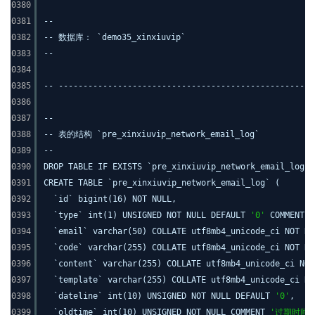
0380
0381
--
0382
-- 数据库： `demo35_xinxiuvip`
0383
--
0384
0385
-- ----------------------------------------------------
0386
0387
--
0388
-- 表的结构 `pre_xinxiuvip_network_email_log`
0389
--
0390
DROP TABLE IF EXISTS `pre_xinxiuvip_network_email_log`;
0391
CREATE TABLE `pre_xinxiuvip_network_email_log` (
0392
`id` bigint(16) NOT NULL,
0393
`type` int(1) UNSIGNED NOT NULL DEFAULT
'0'
COMMENT
0394
`email` varchar(50) COLLATE utf8mb4_unicode_ci NOT N
0395
`code` varchar(255) COLLATE utf8mb4_unicode_ci NOT N
0396
`content` varchar(255) COLLATE utf8mb4_unicode_ci NO
0397
`template` varchar(255) COLLATE utf8mb4_unicode_ci N
0398
`dateline` int(10) UNSIGNED NOT NULL DEFAULT
'0'
,
0399
`oldtime` int(10) UNSIGNED NOT NULL COMMENT
'过期时间'