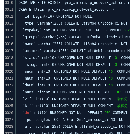
0010
DROP TABLE IF EXISTS `pre_xinxiuvip_network_actions`;
0011
CREATE TABLE `pre_xinxiuvip_network_actions` (
0012
`id` bigint(16) UNSIGNED NOT NULL,
0013
`type` varchar(255) COLLATE utf8mb4_unicode_ci NOT NU
0014
`typekey` int(10) UNSIGNED DEFAULT NULL COMMENT
'0ke
0015
`groups` varchar(255) COLLATE utf8mb4_unicode_ci NOT
0016
`name` varchar(255) COLLATE utf8mb4_unicode_ci NOT NU
0017
`actions` varchar(255) COLLATE utf8mb4_unicode_ci NO
0018
`status` int(10) UNSIGNED NOT NULL DEFAULT
'0'
COMME
0019
`islogs` int(10) UNSIGNED NOT NULL DEFAULT
'0'
COMME
0020
`snum` int(10) UNSIGNED NOT NULL DEFAULT
'0'
COMMENT
0021
`hnum` int(10) UNSIGNED NOT NULL DEFAULT
'0'
COMMENT
0022
`dnum` int(10) UNSIGNED NOT NULL DEFAULT
'0'
COMMENT
0023
`nums` bigint(16) UNSIGNED NOT NULL DEFAULT
'0'
COMM
0024
`zjf` int(10) UNSIGNED DEFAULT NULL COMMENT
'增积分'
,
0025
`kjf` int(10) UNSIGNED DEFAULT NULL COMMENT
'减积分'
,
0026
`
do
` int(10) UNSIGNED NOT NULL DEFAULT
'0'
COMMENT
'
0027
`ips` longtext COLLATE utf8mb4_unicode_ci NOT NULL C
0028
`url` varchar(255) COLLATE utf8mb4_unicode_ci NOT NUL
0029
`ziduan` text COLLATE utf8mb4_unicode_ci NOT NULL CO