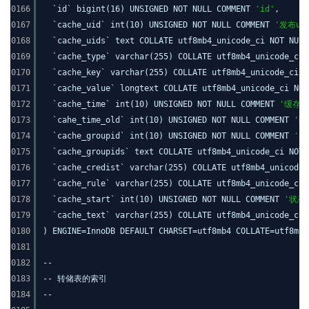
0166
`id` bigint(16) UNSIGNED NOT NULL COMMENT
'id'
,
0167
`cache_uid` int(10) UNSIGNED NOT NULL COMMENT
'发布ui
0168
`cache_uids` text COLLATE utf8mb4_unicode_ci NOT NUL
0169
`cache_type` varchar(255) COLLATE utf8mb4_unicode_ci
0170
`cache_key` varchar(255) COLLATE utf8mb4_unicode_ci 
0171
`cache_value` longtext COLLATE utf8mb4_unicode_ci NO
0172
`cache_time` int(10) UNSIGNED NOT NULL COMMENT
'缓存时
0173
`cahe_time_old` int(10) UNSIGNED NOT NULL COMMENT
'到
0174
`cache_groupid` int(10) UNSIGNED NOT NULL COMMENT
'用
0175
`cache_groupids` text COLLATE utf8mb4_unicode_ci NOT
0176
`cache_credist` varchar(255) COLLATE utf8mb4_unicode
0177
`cache_rule` varchar(255) COLLATE utf8mb4_unicode_ci
0178
`cache_start` int(10) UNSIGNED NOT NULL COMMENT
'状态
0179
`cache_text` varchar(255) COLLATE utf8mb4_unicode_ci
0180
) ENGINE=InnoDB DEFAULT CHARSET=utf8mb4 COLLATE=utf8mb4
0181
0182
--
0183
-- 转储表的索引
0184
--