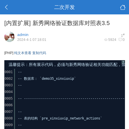
二次开发
[内置扩展]
新秀网络验证数据库对照表3.5
admin
#
1
2024-4-1 07:18:01
5924
0
[PHP]
纯文本查看
复制代码
?
温馨提示：所有展示代码，必须与新秀网络验证相关功能匹配，禁止发布其
0001
--
0002
-- 数据库： `demo35_xinxiuvip`
0003
--
0004
0005
-- ----------------------------------------------------
0006
0007
--
0008
-- 表的结构 `pre_xinxiuvip_network_actions`
0009
--