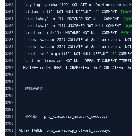
0283
`pay_tag` varchar(100) COLLATE utf8mb4_unicode_ci NO
0284
`status` int(1) NOT NULL DEFAULT
'0'
COMMENT
'订单状态
0285
`creditskey` int(1) UNSIGNED NOT NULL COMMENT
'充值积
0286
`creditsval` int(11) UNSIGNED NOT NULL COMMENT
'充值积
0287
`signtime` int(11) UNSIGNED NOT NULL COMMENT
'充值卡号
0288
`codes` varchar(255) COLLATE utf8mb4_unicode_ci NOT 
0289
`cards` varchar(255) COLLATE utf8mb4_unicode_ci NOT 
0290
`creat_time` bigint(11) NOT NULL DEFAULT
'0'
COMMENT
0291
`up_time` timestamp NOT NULL DEFAULT CURRENT_TIMESTA
0292
) ENGINE=InnoDB DEFAULT CHARSET=utf8mb4 COLLATE=utf8mb4
0293
0294
--
0295
-- 转储表的索引
0296
--
0297
0298
--
0299
-- 表的索引 `pre_xinxiuvip_network_codepays`
0300
--
0301
ALTER TABLE `pre_xinxiuvip_network_codepays`