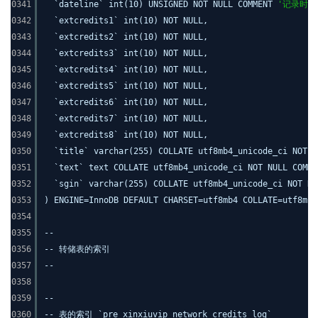
0341
`dateline` int(10) UNSIGNED NOT NULL COMMENT
'记录时间
0342
`extcredits1` int(10) NOT NULL,
0343
`extcredits2` int(10) NOT NULL,
0344
`extcredits3` int(10) NOT NULL,
0345
`extcredits4` int(10) NOT NULL,
0346
`extcredits5` int(10) NOT NULL,
0347
`extcredits6` int(10) NOT NULL,
0348
`extcredits7` int(10) NOT NULL,
0349
`extcredits8` int(10) NOT NULL,
0350
`title` varchar(255) COLLATE utf8mb4_unicode_ci NOT 
0351
`text` text COLLATE utf8mb4_unicode_ci NOT NULL COMM
0352
`sgin` varchar(255) COLLATE utf8mb4_unicode_ci NOT N
0353
) ENGINE=InnoDB DEFAULT CHARSET=utf8mb4 COLLATE=utf8mb4
0354
0355
--
0356
-- 转储表的索引
0357
--
0358
0359
--
0360
-- 表的索引 `pre_xinxiuvip_network_credits_log`