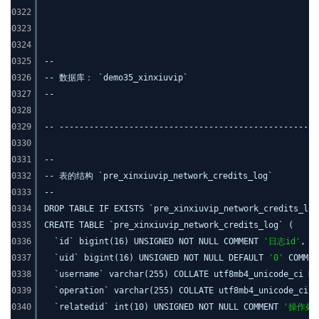
0322
0323
0324
0325
--
0326
-- 数据库： `demo35_xinxiuvip`
0327
--
0328
0329
-- ----------------------------------------------------
0330
0331
--
0332
-- 表的结构 `pre_xinxiuvip_network_credits_log`
0333
--
0334
DROP TABLE IF EXISTS `pre_xinxiuvip_network_credits_log
0335
CREATE TABLE `pre_xinxiuvip_network_credits_log` (
0336
`id` bigint(16) UNSIGNED NOT NULL COMMENT
'日志id'
,
0337
`uid` bigint(16) UNSIGNED NOT NULL DEFAULT
'0'
COMME
0338
`username` varchar(255) COLLATE utf8mb4_unicode_ci NO
0339
`operation` varchar(255) COLLATE utf8mb4_unicode_ci 
0340
`relatedid` int(10) UNSIGNED NOT NULL COMMENT
'操作处