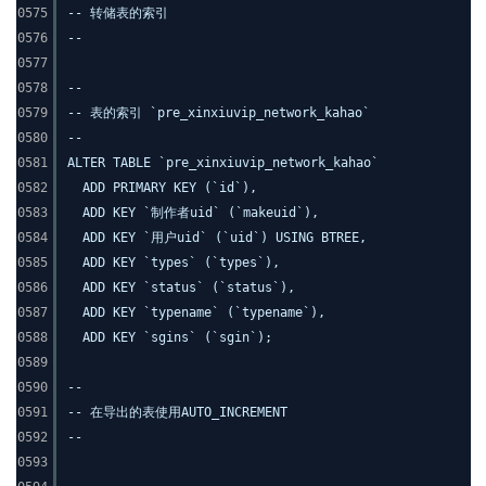
0575
-- 转储表的索引
0576
--
0577
0578
--
0579
-- 表的索引 `pre_xinxiuvip_network_kahao`
0580
--
0581
ALTER TABLE `pre_xinxiuvip_network_kahao`
0582
ADD PRIMARY KEY (`id`),
0583
ADD KEY `制作者uid` (`makeuid`),
0584
ADD KEY `用户uid` (`uid`) USING BTREE,
0585
ADD KEY `types` (`types`),
0586
ADD KEY `status` (`status`),
0587
ADD KEY `typename` (`typename`),
0588
ADD KEY `sgins` (`sgin`);
0589
0590
--
0591
-- 在导出的表使用AUTO_INCREMENT
0592
--
0593