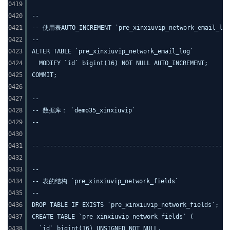
0419
0420
--
0421
-- 使用表AUTO_INCREMENT `pre_xinxiuvip_network_email_log
0422
--
0423
ALTER TABLE `pre_xinxiuvip_network_email_log`
0424
MODIFY `id` bigint(16) NOT NULL AUTO_INCREMENT;
0425
COMMIT;
0426
0427
--
0428
-- 数据库： `demo35_xinxiuvip`
0429
--
0430
0431
-- ----------------------------------------------------
0432
0433
--
0434
-- 表的结构 `pre_xinxiuvip_network_fields`
0435
--
0436
DROP TABLE IF EXISTS `pre_xinxiuvip_network_fields`;
0437
CREATE TABLE `pre_xinxiuvip_network_fields` (
0438
`id` bigint(16) UNSIGNED NOT NULL,