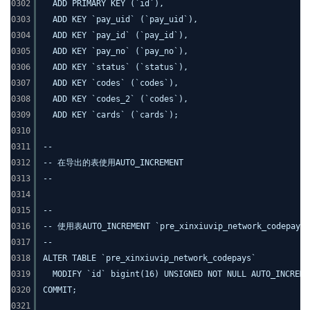
0302
ADD PRIMARY KEY (`id`),
0303
ADD KEY `pay_uid` (`pay_uid`),
0304
ADD KEY `pay_id` (`pay_id`),
0305
ADD KEY `pay_no` (`pay_no`),
0306
ADD KEY `status` (`status`),
0307
ADD KEY `codes` (`codes`),
0308
ADD KEY `codes_2` (`codes`),
0309
ADD KEY `cards` (`cards`);
0310
0311
--
0312
-- 在导出的表使用AUTO_INCREMENT
0313
--
0314
0315
--
0316
-- 使用表AUTO_INCREMENT `pre_xinxiuvip_network_codepays`
0317
--
0318
ALTER TABLE `pre_xinxiuvip_network_codepays`
0319
MODIFY `id` bigint(16) UNSIGNED NOT NULL AUTO_INCREME
0320
COMMIT;
0321