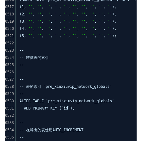
0517
(1,
''
,
''
,
''
,
''
,
''
,
''
,
''
,
''
,
''
,
''
),
0518
(2,
''
,
''
,
''
,
''
,
''
,
''
,
''
,
''
,
''
,
''
),
0519
(3,
''
,
''
,
''
,
''
,
''
,
''
,
''
,
''
,
''
,
''
),
0520
(4,
''
,
''
,
''
,
''
,
''
,
''
,
''
,
''
,
''
,
''
),
0521
(5,
''
,
''
,
''
,
''
,
''
,
''
,
''
,
''
,
''
,
''
);
0522
0523
--
0524
-- 转储表的索引
0525
--
0526
0527
--
0528
-- 表的索引 `pre_xinxiuvip_network_globals`
0529
--
0530
ALTER TABLE `pre_xinxiuvip_network_globals`
0531
ADD PRIMARY KEY (`id`);
0532
0533
--
0534
-- 在导出的表使用AUTO_INCREMENT
0535
--