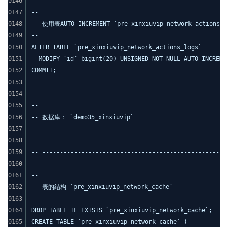
0146
0147
--
0148
-- 使用表AUTO_INCREMENT `pre_xinxiuvip_network_actions_l
0149
--
0150
ALTER TABLE `pre_xinxiuvip_network_actions_logs`
0151
MODIFY `id` bigint(20) UNSIGNED NOT NULL AUTO_INCREME
0152
COMMIT;
0153
0154
0155
--
0156
-- 数据库： `demo35_xinxiuvip`
0157
--
0158
0159
-- ----------------------------------------------------
0160
0161
--
0162
-- 表的结构 `pre_xinxiuvip_network_cache`
0163
--
0164
DROP TABLE IF EXISTS `pre_xinxiuvip_network_cache`;
0165
CREATE TABLE `pre_xinxiuvip_network_cache` (