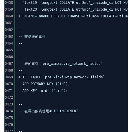
0458
`text19` longtext COLLATE utf8mb4_unicode_ci NOT NULL
0459
`text20` longtext COLLATE utf8mb4_unicode_ci NOT NULL
0460
) ENGINE=InnoDB DEFAULT CHARSET=utf8mb4 COLLATE=utf8mb4
0461
0462
--
0463
-- 转储表的索引
0464
--
0465
0466
--
0467
-- 表的索引 `pre_xinxiuvip_network_fields`
0468
--
0469
ALTER TABLE `pre_xinxiuvip_network_fields`
0470
ADD PRIMARY KEY (`id`),
0471
ADD KEY `uid` (`uid`);
0472
0473
--
0474
-- 在导出的表使用AUTO_INCREMENT
0475
--
0476
0477
--