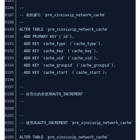
0185
0186
--
0187
-- 表的索引 `pre_xinxiuvip_network_cache`
0188
--
0189
ALTER TABLE `pre_xinxiuvip_network_cache`
0190
ADD PRIMARY KEY (`id`),
0191
ADD KEY `cache_type` (`cache_type`),
0192
ADD KEY `cache_key` (`cache_key`),
0193
ADD KEY `cache_uid` (`cache_uid`),
0194
ADD KEY `cache_groupid` (`cache_groupid`),
0195
ADD KEY `cache_start` (`cache_start`);
0196
0197
--
0198
-- 在导出的表使用AUTO_INCREMENT
0199
--
0200
0201
--
0202
-- 使用表AUTO_INCREMENT `pre_xinxiuvip_network_cache`
0203
--
0204
ALTER TABLE `pre_xinxiuvip_network_cache`