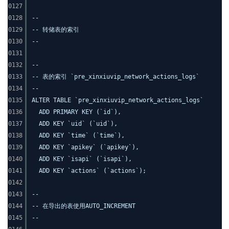
0127
0128
--
0129
-- 转储表的索引
0130
--
0131
0132
--
0133
-- 表的索引 `pre_xinxiuvip_network_actions_logs`
0134
--
0135
ALTER TABLE `pre_xinxiuvip_network_actions_logs`
0136
ADD PRIMARY KEY (`id`),
0137
ADD KEY `uid` (`uid`),
0138
ADD KEY `time` (`time`),
0139
ADD KEY `apikey` (`apikey`),
0140
ADD KEY `isapi` (`isapi`),
0141
ADD KEY `actions` (`actions`);
0142
0143
--
0144
-- 在导出的表使用AUTO_INCREMENT
0145
--