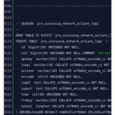
0107
0108
-- ----------------------------------------------------
0109
0110
--
0111
-- 表的结构 `pre_xinxiuvip_network_actions_logs`
0112
--
0113
DROP TABLE IF EXISTS `pre_xinxiuvip_network_actions_log
0114
CREATE TABLE `pre_xinxiuvip_network_actions_logs` (
0115
`id` bigint(20) UNSIGNED NOT NULL,
0116
`uid` bigint(20) UNSIGNED NOT NULL COMMENT
'用户uid'
,
0117
`apikey` varchar(255) COLLATE utf8mb4_unicode_ci NOT
0118
`isapi` varchar(10) COLLATE utf8mb4_unicode_ci NOT NU
0119
`actions` varchar(10) COLLATE utf8mb4_unicode_ci NOT 
0120
`errcode` int(3) UNSIGNED NOT NULL,
0121
`isget` text COLLATE utf8mb4_unicode_ci NOT NULL,
0122
`ispost` text COLLATE utf8mb4_unicode_ci NOT NULL,
0123
`time` int(10) UNSIGNED NOT NULL,
0124
`fromip` varchar(128) COLLATE utf8mb4_unicode_ci NOT 
0125
`output` longtext COLLATE utf8mb4_unicode_ci NOT NULL
0126
) ENGINE=InnoDB DEFAULT CHARSET=utf8mb4 COLLATE=utf8mb4