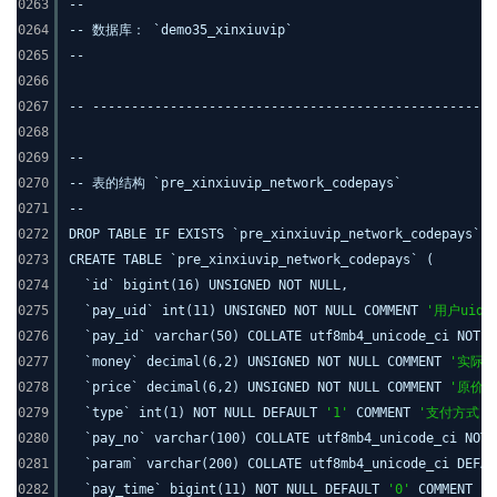
0263
--
0264
-- 数据库： `demo35_xinxiuvip`
0265
--
0266
0267
-- ----------------------------------------------------
0268
0269
--
0270
-- 表的结构 `pre_xinxiuvip_network_codepays`
0271
--
0272
DROP TABLE IF EXISTS `pre_xinxiuvip_network_codepays`;
0273
CREATE TABLE `pre_xinxiuvip_network_codepays` (
0274
`id` bigint(16) UNSIGNED NOT NULL,
0275
`pay_uid` int(11) UNSIGNED NOT NULL COMMENT
'用户uid'
0276
`pay_id` varchar(50) COLLATE utf8mb4_unicode_ci NOT 
0277
`money` decimal(6,2) UNSIGNED NOT NULL COMMENT
'实际金
0278
`price` decimal(6,2) UNSIGNED NOT NULL COMMENT
'原价'
0279
`type` int(1) NOT NULL DEFAULT
'1'
COMMENT
'支付方式'
,
0280
`pay_no` varchar(100) COLLATE utf8mb4_unicode_ci NOT
0281
`param` varchar(200) COLLATE utf8mb4_unicode_ci DEFA
0282
`pay_time` bigint(11) NOT NULL DEFAULT
'0'
COMMENT
'