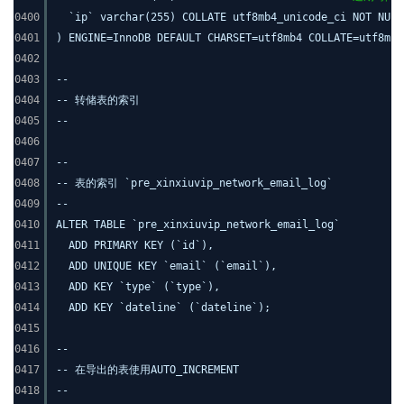
0400
`ip` varchar(255) COLLATE utf8mb4_unicode_ci NOT NUL
0401
) ENGINE=InnoDB DEFAULT CHARSET=utf8mb4 COLLATE=utf8mb4
0402
0403
--
0404
-- 转储表的索引
0405
--
0406
0407
--
0408
-- 表的索引 `pre_xinxiuvip_network_email_log`
0409
--
0410
ALTER TABLE `pre_xinxiuvip_network_email_log`
0411
ADD PRIMARY KEY (`id`),
0412
ADD UNIQUE KEY `email` (`email`),
0413
ADD KEY `type` (`type`),
0414
ADD KEY `dateline` (`dateline`);
0415
0416
--
0417
-- 在导出的表使用AUTO_INCREMENT
0418
--