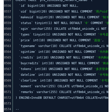
0555
CREATE TABLE `pre_xinxiuvip_network_kahao` (
0556
`id` bigint(20) UNSIGNED NOT NULL,
0557
`uid` bigint(20) UNSIGNED NOT NULL COMMENT
'用户uid'
,
0558
`makeuid` bigint(20) UNSIGNED NOT NULL COMMENT
'制卡者
0559
`status` tinyint(1) NOT NULL DEFAULT
'0'
COMMENT
'状
0560
`sgin` varchar(255) COLLATE utf8mb4_unicode_ci NOT N
0561
`types` tinyint(1) UNSIGNED NOT NULL COMMENT
'卡号是否
0562
`price` int(10) UNSIGNED NOT NULL COMMENT
'面值'
,
0563
`typename` varchar(10) COLLATE utf8mb4_unicode_ci NO
0564
`sgintime` int(10) UNSIGNED NOT NULL COMMENT
'卡内剩余
0565
`credits` int(10) UNSIGNED NOT NULL COMMENT
'卡内剩余
0566
`buycredits` int(10) UNSIGNED NOT NULL COMMENT
'剩余交
0567
`tokens` int(10) UNSIGNED NOT NULL COMMENT
'多开登录数
0568
`dateline` int(10) UNSIGNED NOT NULL COMMENT
'卡号制作
0569
`clearline` int(10) UNSIGNED NOT NULL COMMENT
'卡号激
0570
`moment` varchar(255) COLLATE utf8mb4_unicode_ci NOT
0571
`remarks` varchar(255) COLLATE utf8mb4_unicode_ci NO
0572
) ENGINE=InnoDB DEFAULT CHARSET=utf8mb4 COLLATE=utf8mb4
0573
0574
--