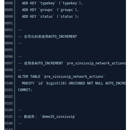
0088
ADD KEY `typekey` (`typekey`),
0089
ADD KEY `groups` (`groups`),
0090
ADD KEY `status` (`status`);
0091
0092
--
0093
-- 在导出的表使用AUTO_INCREMENT
0094
--
0095
0096
--
0097
-- 使用表AUTO_INCREMENT `pre_xinxiuvip_network_actions`
0098
--
0099
ALTER TABLE `pre_xinxiuvip_network_actions`
0100
MODIFY `id` bigint(16) UNSIGNED NOT NULL AUTO_INCREME
0101
COMMIT;
0102
0103
0104
--
0105
-- 数据库： `demo35_xinxiuvip`
0106
--