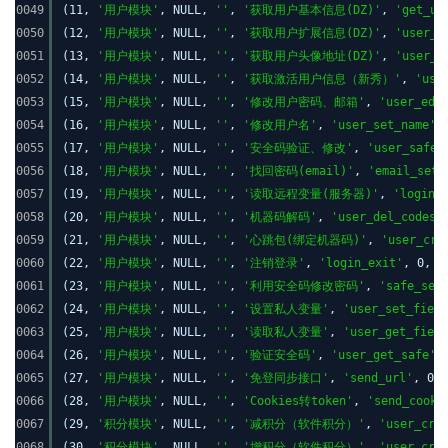
0049
(11,
'用户模块'
, NULL,
''
,
'获取用户基本信息(DZ)'
,
'get_us
0050
(12,
'用户模块'
, NULL,
''
,
'获取用户扩展信息(DZ)'
,
'user_c
0051
(13,
'用户模块'
, NULL,
''
,
'获取用户头像地址(DZ)'
,
'user_a
0052
(14,
'用户模块'
, NULL,
''
,
'获取激活用户信息（新秀）'
,
'use
0053
(15,
'用户模块'
, NULL,
''
,
'修改用户密码、邮箱'
,
'user_edi
0054
(16,
'用户模块'
, NULL,
''
,
'修改用户名'
,
'user_set_name'
,
0055
(17,
'用户模块'
, NULL,
''
,
'安全码验证、修改'
,
'user_safe'
0056
(18,
'用户模块'
, NULL,
''
,
'找回密码(email)'
,
'email_set_
0057
(19,
'用户模块'
, NULL,
''
,
'读取远程变量(服务器)'
,
'login_
0058
(20,
'用户模块'
, NULL,
''
,
'机器码解码'
,
'user_del_codes'
0059
(21,
'用户模块'
, NULL,
''
,
'心跳包(绑定机器码)'
,
'user_cro
0060
(22,
'用户模块'
, NULL,
''
,
'注销登录'
,
'login_exit'
, 0, 0
0061
(23,
'用户模块'
, NULL,
''
,
'利用安全码修改密码'
,
'safe_set
0062
(24,
'用户模块'
, NULL,
''
,
'设置私人变量'
,
'user_set_field
0063
(25,
'用户模块'
, NULL,
''
,
'读取私人变量'
,
'user_get_field
0064
(26,
'用户模块'
, NULL,
''
,
'验证安全码'
,
'user_get_safe'
,
0065
(27,
'用户模块'
, NULL,
''
,
'免登同步接口'
,
'send_url'
, 0,
0066
(28,
'用户模块'
, NULL,
''
,
'Cookies转token'
,
'send_cooki
0067
(29,
'积分模块'
, NULL,
''
,
'减积分（软件积分）'
,
'user_cre
0068
(30,
'积分模块'
, NULL,
''
,
'增积分（软件积分）'
,
'user_cre