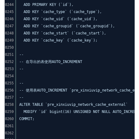
0244
ADD PRIMARY KEY (`id`),
0245
ADD KEY `cache_type` (`cache_type`),
0246
ADD KEY `cache_uid` (`cache_uid`),
0247
ADD KEY `cache_groupid` (`cache_groupid`),
0248
ADD KEY `cache_start` (`cache_start`),
0249
ADD KEY `cache_key` (`cache_key`);
0250
0251
--
0252
-- 在导出的表使用AUTO_INCREMENT
0253
--
0254
0255
--
0256
-- 使用表AUTO_INCREMENT `pre_xinxiuvip_network_cache_ext
0257
--
0258
ALTER TABLE `pre_xinxiuvip_network_cache_external`
0259
MODIFY `id` bigint(16) UNSIGNED NOT NULL AUTO_INCREM
0260
COMMIT;
0261
0262