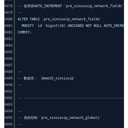
0478
-- 使用表AUTO_INCREMENT `pre_xinxiuvip_network_fields`
0479
--
0480
ALTER TABLE `pre_xinxiuvip_network_fields`
0481
MODIFY `id` bigint(16) UNSIGNED NOT NULL AUTO_INCREME
0482
COMMIT;
0483
0484
0485
0486
0487
0488
--
0489
-- 数据库： `demo35_xinxiuvip`
0490
--
0491
0492
-- ----------------------------------------------------
0493
0494
--
0495
-- 表的结构 `pre_xinxiuvip_network_globals`
0496
--