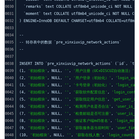
0030
`remarks` text COLLATE utf8mb4_unicode_ci NOT NULL C
0031
`moment` text COLLATE utf8mb4_unicode_ci NOT NULL CO
0032
) ENGINE=InnoDB DEFAULT CHARSET=utf8mb4 COLLATE=utf8mb4
0033
0034
--
0035
-- 转存表中的数据 `pre_xinxiuvip_network_actions`
0036
--
0037
0038
INSERT INTO `pre_xinxiuvip_network_actions` (`id`, `typ
0039
(1,
'初始模块'
, NULL,
''
,
'用户注册（UC+DISCUZ自动激活）'
,
0040
(2,
'初始模块'
, NULL,
''
,
'用户登录（初始化）'
,
'login_use
0041
(3,
'初始模块'
, NULL,
''
,
'卡号登录（初始化）'
,
'login_car
0042
(4,
'初始模块'
, NULL,
''
,
'获取软件配置信息'
,
'login_confi
0043
(5,
'初始模块'
, NULL,
''
,
'获取指定用户信息'
,
'get_user_in
0044
(6,
'初始模块'
, NULL,
''
,
'检测用户名是否合法'
,
'user_is_u
0045
(7,
'初始模块'
, NULL,
''
,
'检查邮箱是否可注册'
,
'user_is_e
0046
(8,
'初始模块'
, NULL,
''
,
'验证客户端md5签名'
,
'login_md5'
0047
(9,
'初始模块'
, NULL,
''
,
'获取服务器当前时间'
,
'user_time
0048
(10,
'初始模块'
, NULL,
''
,
'获取在线人数'
,
'login_counts'