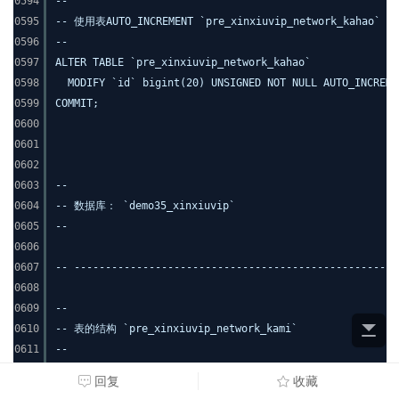
0594
--
0595
-- 使用表AUTO_INCREMENT `pre_xinxiuvip_network_kahao`
0596
--
0597
ALTER TABLE `pre_xinxiuvip_network_kahao`
0598
MODIFY `id` bigint(20) UNSIGNED NOT NULL AUTO_INCREME
0599
COMMIT;
0600
0601
0602
0603
--
0604
-- 数据库： `demo35_xinxiuvip`
0605
--
0606
0607
-- ----------------------------------------------------
0608
0609
--
0610
-- 表的结构 `pre_xinxiuvip_network_kami`
0611
--
0612
DROP TABLE IF EXISTS `pre_xinxiuvip_network_kami`;
回复
收藏
0613
CREATE TABLE `pre_xinxiuvip_network_kami` (