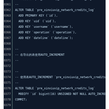
0361
--
0362
ALTER TABLE `pre_xinxiuvip_network_credits_log`
0363
ADD PRIMARY KEY (`id`),
0364
ADD KEY `uid` (`uid`),
0365
ADD KEY `username` (`username`),
0366
ADD KEY `operation` (`operation`),
0367
ADD KEY `dateline` (`dateline`);
0368
0369
--
0370
-- 在导出的表使用AUTO_INCREMENT
0371
--
0372
0373
--
0374
-- 使用表AUTO_INCREMENT `pre_xinxiuvip_network_credits_l
0375
--
0376
ALTER TABLE `pre_xinxiuvip_network_credits_log`
0377
MODIFY `id` bigint(16) UNSIGNED NOT NULL AUTO_INCREM
0378
COMMIT;
0379