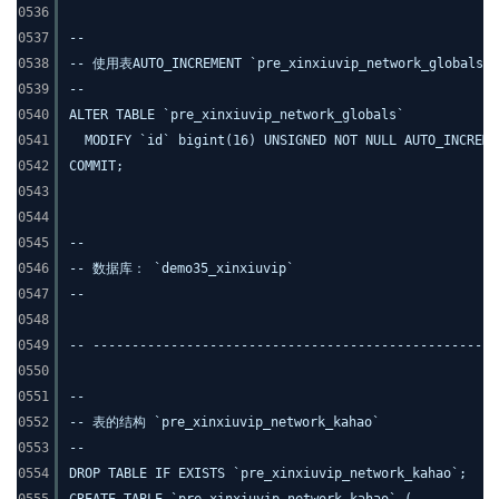
0536
0537
--
0538
-- 使用表AUTO_INCREMENT `pre_xinxiuvip_network_globals`
0539
--
0540
ALTER TABLE `pre_xinxiuvip_network_globals`
0541
MODIFY `id` bigint(16) UNSIGNED NOT NULL AUTO_INCREME
0542
COMMIT;
0543
0544
0545
--
0546
-- 数据库： `demo35_xinxiuvip`
0547
--
0548
0549
-- ----------------------------------------------------
0550
0551
--
0552
-- 表的结构 `pre_xinxiuvip_network_kahao`
0553
--
0554
DROP TABLE IF EXISTS `pre_xinxiuvip_network_kahao`;