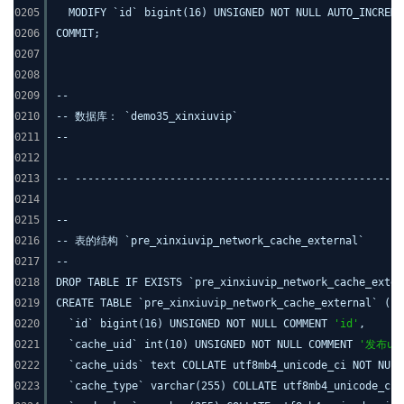
0205
MODIFY `id` bigint(16) UNSIGNED NOT NULL AUTO_INCREM
0206
COMMIT;
0207
0208
0209
--
0210
-- 数据库： `demo35_xinxiuvip`
0211
--
0212
0213
-- ----------------------------------------------------
0214
0215
--
0216
-- 表的结构 `pre_xinxiuvip_network_cache_external`
0217
--
0218
DROP TABLE IF EXISTS `pre_xinxiuvip_network_cache_exter
0219
CREATE TABLE `pre_xinxiuvip_network_cache_external` (
0220
`id` bigint(16) UNSIGNED NOT NULL COMMENT
'id'
,
0221
`cache_uid` int(10) UNSIGNED NOT NULL COMMENT
'发布ui
0222
`cache_uids` text COLLATE utf8mb4_unicode_ci NOT NUL
0223
`cache_type` varchar(255) COLLATE utf8mb4_unicode_ci