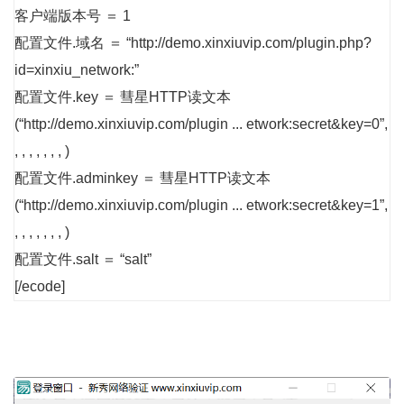
客户端版本号 ＝ 1
配置文件.域名 ＝ “
http://demo.xinxiuvip.com/plugin.php?
id=xinxiu_network:
”
配置文件.key ＝ 彗星HTTP读文本
(“
http://demo.xinxiuvip.com/plugin ... etwork:secret&key=0
”,
, , , , , , , )
配置文件.adminkey ＝ 彗星HTTP读文本
(“
http://demo.xinxiuvip.com/plugin ... etwork:secret&key=1
”,
, , , , , , , )
配置文件.salt ＝ “salt”
[/ecode]