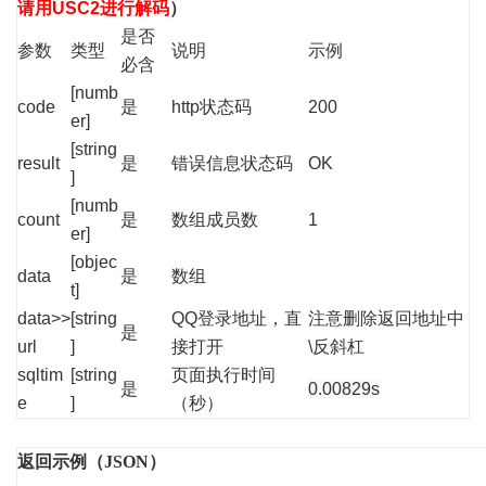
请用USC2进行解码
）
是否
参数
类型
说明
示例
必含
[numb
code
是
http状态码
200
er]
[string
result
是
错误信息状态码
OK
]
[numb
count
是
数组成员数
1
er]
[objec
data
是
数组
t]
data>>
[string
QQ登录地址，直
注意删除返回地址中
是
url
]
接打开
\反斜杠
sqltim
[string
页面执行时间
是
0.00829s
e
]
（秒）
返回示例（JSON）