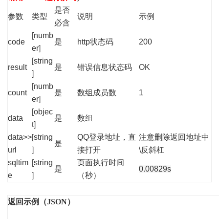
是否
参数
类型
说明
示例
必含
[numb
code
是
http状态码
200
er]
[string
result
是
错误信息状态码
OK
]
[numb
count
是
数组成员数
1
er]
[objec
data
是
数组
t]
data>>
[string
QQ登录地址，直
注意删除返回地址中
是
url
]
接打开
\反斜杠
sqltim
[string
页面执行时间
是
0.00829s
e
]
（秒）
返回示例（JSON）