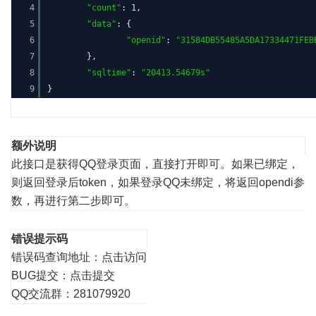
4
"count"
: 1,
5
"data"
: {
6
"openid"
:
"31584DB55485A5DA17334471FEB
7
},
8
"sqltime"
:
"20413.54679s"
9
}
额外说明
此接口是获得QQ登录页面，直接打开即可。如果已绑定，
则返回登录后token，如果登录QQ未绑定，将返回opendi参
数，再进行第二步即可。
错误提示码
错误码查询地址：
点击访问
BUG提交：
点击提交
QQ交流群：281079920