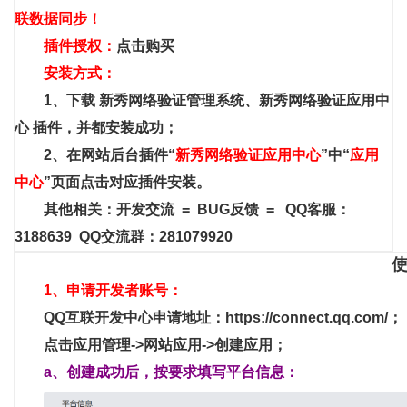
联数据同步！
插件授权：
点击购买
安装方式：
1、下载
新秀网络验证
管理系统
、
新秀网络验证应用中
心
插件
，并都安装成功；
2、在网站后台插件“
新秀网络验证应用中心
”中“
应用
中心
”页面点击对应插件安装。
其他相关：
开发交流
=
BUG反馈
=
QQ客服：
3188639
QQ交流群：281079920
使
1、申请开发者账号：
QQ互联开发中心申请地址：
https://connect.qq.com/
；
点击应用管理->网站应用->创建应用；
a、创建成功后，按要求填写平台信息：