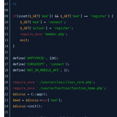
07
*/
08
09
if
(isset(
$_GET
[
'mod'
]) &&
$_GET
[
'mod'
] ==
'register'
) {
10
$_GET
[
'mod'
] =
'connect'
;
11
$_GET
[
'action'
] =
'register'
;
12
require_once
'member.php'
;
13
exit
;
14
}
15
16
define(
'APPTYPEID'
, 126);
17
define(
'CURSCRIPT'
,
'connect'
);
18
define(
'NOT_IN_MOBILE_API'
, 1);
19
20
require_once
'./source/class/class_core.php'
;
21
require_once
'./source/function/function_home.php'
;
22
$discuz
= C::app();
23
$mod
=
$discuz
->
var
[
'mod'
];
24
$discuz
->init();
25