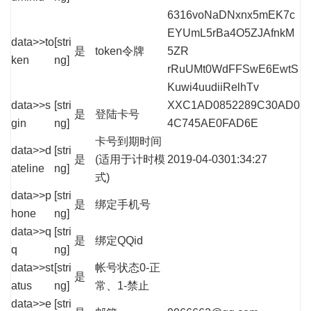
6316voNaDNxnx5mEK7c
EYUmL5rBa4O5ZJAfnkM
data>>to
[stri
是
token令牌
5ZR
ken
ng]
rRuUMt0WdFFSwE6EwtS
Kuwi4uudiiRelhTv
data>>s
[stri
XXC1AD0852289C30AD0
是
登陆卡号
gin
ng]
4C745AE0FAD6E
卡号到期时间
data>>d
[stri
是
(适用于计时模
2019-04-0301:34:27
ateline
ng]
式)
data>>p
[stri
是
绑定手机号
hone
ng]
data>>q
[stri
是
绑定QQid
q
ng]
data>>st
[stri
帐号状态0-正
是
atus
ng]
常、1-禁止
data>>e
[stri