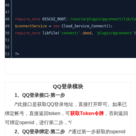
46
47
48
require_once
DISCUZ_ROOT.
'/source/plugin/qqconnect/lib/Co
49
$connectService
=
new
Cloud_Service_Connect();
50
require_once
libfile(
'connect/'
.
$mod
,
'plugin/qqconnect'
)
51
52
53
?>
QQ登录模块
1、
QQ登录接口-第一步
/*此接口是获取QQ登录地址，直接打开即可。如果已
绑定帐号，直接返回token，可
获取Token令牌
，否则返回
可绑定openid，进行第二步，*/
2、
QQ登录绑定-第二步
/*通过第一步获取的openid