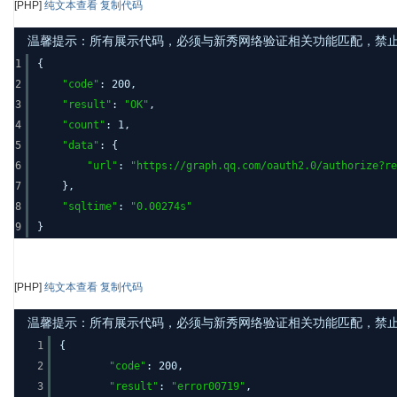
[PHP]
纯文本查看
复制代码
温馨提示：所有展示代码，必须与新秀网络验证相关功能匹配，禁止发布其
1
{
2
"code"
: 200,
3
"result"
:
"OK"
,
4
"count"
: 1,
5
"data"
: {
6
"url"
:
"
https://graph.qq.com/oauth2.0/authorize?re
7
},
8
"sqltime"
:
"0.00274s"
9
}
[PHP]
纯文本查看
复制代码
温馨提示：所有展示代码，必须与新秀网络验证相关功能匹配，禁止发布其
1
{
2
"code"
: 200,
3
"result"
:
"error00719"
,