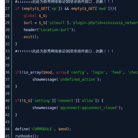
26
#↓↓↓↓↓↓↓此处为新秀网络验证QQ登录插件接口，勿删！！！
27
if
(
empty
(
$_GET
[
'op'
]) &&
empty
(
$_GET
[
'mod'
])){
28
global
$_G
;
29
$url
=
$_G
[
'siteurl'
].
'plugin.php?id=xinxiuvip_netwo
30
header(
"Location:$url"
);
31
exit
();
32
}
33
#↑↑↑↑↑↑↑此处为新秀网络验证QQ登录插件接口，勿删！！！
34
35
36
if
(!in_array(
$mod
,
array
(
'config'
,
'login'
,
'feed'
,
'chec
37
showmessage(
'undefined_action'
);
38
}
39
40
if
(!
$_G
[
'setting'
][
'connect'
][
'allow'
]) {
41
showmessage(
'qqconnect:qqconnect_closed'
);
42
}
43
44
define(
'CURMODULE'
,
$mod
);
45
runhooks();