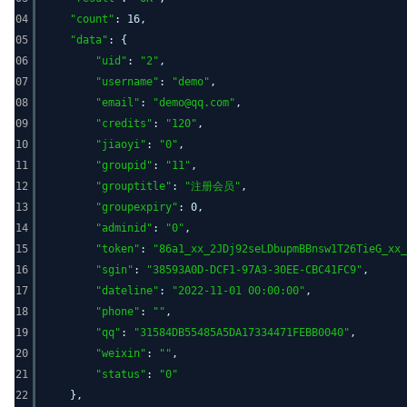
04
"count"
: 16,
05
"data"
: {
06
"uid"
:
"2"
,
07
"username"
:
"demo"
,
08
"email"
:
"demo@qq.com"
,
09
"credits"
:
"120"
,
10
"jiaoyi"
:
"0"
,
11
"groupid"
:
"11"
,
12
"grouptitle"
:
"注册会员"
,
13
"groupexpiry"
: 0,
14
"adminid"
:
"0"
,
15
"token"
:
"86a1_xx_2JDj92seLDbupmBBnsw1T26TieG_xx_
16
"sgin"
:
"38593A0D-DCF1-97A3-30EE-CBC41FC9"
,
17
"dateline"
:
"2022-11-01 00:00:00"
,
18
"phone"
:
""
,
19
"qq"
:
"31584DB55485A5DA17334471FEBB0040"
,
20
"weixin"
:
""
,
21
"status"
:
"0"
22
},