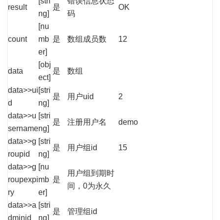
[stri
错误信息状态
result
是
OK
ng]
码
[nu
count
mb
是
数组成员数
12
er]
[obj
data
是
数组
ect]
data>>ui
[stri
是
用户uid
2
d
ng]
data>>u
[stri
是
注册用户名
demo
sername
ng]
data>>g
[stri
是
用户组id
15
roupid
ng]
data>>g
[nu
用户组到期时
roupexpi
mb
是
间，0为永久
ry
er]
data>>a
[stri
是
管理组id
dminid
ng]