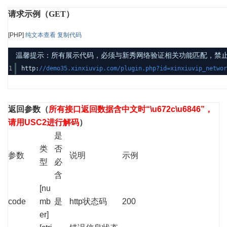
请求示例（GET）
[PHP]
纯文本查看
复制代码
温馨提示：所有展示代码，必须与新秀网络验证相关功能匹配，禁止发布其
1
http:
//demo35.xinxiuvip.com/plugin.php?id=xinxiuvip_networ
返回参数
（
所有接口返回数据含中文时“\u672c\u6846”，
请用USC2进行解码
）
是
类
否
参数
说明
示例
型
必
含
[nu
code
mb
是
http状态码
200
er]