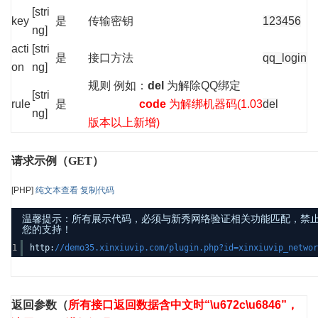
[stri
key
是
传输密钥
123456
ng]
acti
[stri
是
接口方法
qq_login
on
ng]
规则 例如：
del
为解除QQ绑定
[stri
rule
是
code
为解绑机器码(1.03
del
ng]
版本以上新增)
请求示例（GET）
[PHP]
纯文本查看
复制代码
温馨提示：所有展示代码，必须与新秀网络验证相关功能匹配，禁止发布其他
您的支持！
1
http:
//demo35.xinxiuvip.com/plugin.php?id=xinxiuvip_networ
返回参数
（
所有接口返回数据含中文时“\u672c\u6846”，