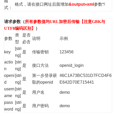
格
格式，请在接口网址后面增加
&output=xml
参数*/
式：
请求参数（
所有参数值均URL加密后传输【注意GBK与
UTF8编码区别】
）
类
是否
参数
说明
示例
型
必含
[stri
key
是
传输密钥
123456
ng]
actio
[stri
是
接口方法
openid_login
n
ng]
openi
[stri
第一步登录获
46C1A73BC531D7FCD4F6
是
d
ng]
取的openid
E642D70E715441
usern
[stri
是
用户名
demo
ame
ng]
pass
[stri
是
用户密码
demo
word
ng]