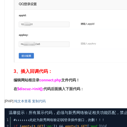
3、插入回调代码：
编辑网站根目录
connect.php
文件代码！
在
$discuz->init();
代码后面插入下面代码：
[PHP]
纯文本查看
复制代码
温馨提示：所有展示代码，必须与新秀网络验证相关功能匹配，禁止发布其
1
#↓↓↓↓↓↓↓此处为新秀网络验证QQ登录插件接口，勿删！！！
2
if
(
empty
(
$_GET
[
'op'
]) &&
empty
(
$_GET
[
'mod'
])){