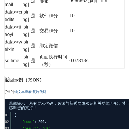
是
邮箱
9966662@qq.com
mail
ng]
data>>cr
[stri
是
软件积分
10
edits
ng]
data>>ji
[stri
是
交易积分
10
aoyi
ng]
data>>w
[stri
是
绑定微信
eixin
ng]
[stri
页面执行时间
sqltime
是
0.07813s
ng]
（秒）
返回示例（JSON）
[PHP]
纯文本查看
复制代码
温馨提示：所有展示代码，必须与新秀网络验证相关功能匹配，禁止发布其他
感谢您的支持！
01
{
02
"code"
: 200,
03
"result"
:
"OK"
,