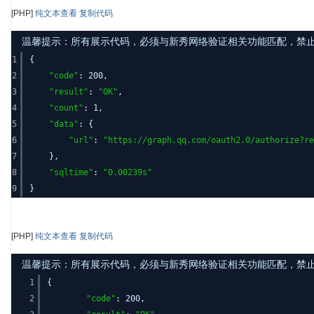
[PHP]
纯文本查看
复制代码
温馨提示：所有展示代码，必须与新秀网络验证相关功能匹配，禁止发布其
1
{
2
"code"
: 200,
3
"result"
:
"OK"
,
4
"count"
: 1,
5
"data"
: {
6
"url"
:
"
https://graph.qq.com/oauth2.0/authorize?re
7
},
8
"sqltime"
:
"0.00239s"
9
}
[PHP]
纯文本查看
复制代码
温馨提示：所有展示代码，必须与新秀网络验证相关功能匹配，禁止发布其
1
{
2
"code"
: 200,