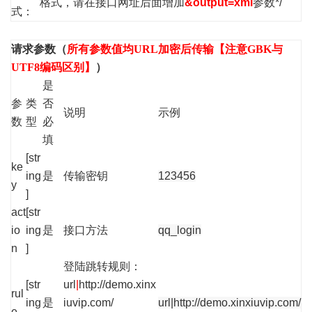
格式，请在接口网址后面增加
&output=xml
参数*/
式：
请求参数（
所有参数值均URL加密后传输【注意GBK与
UTF8编码区别】
）
是
参
类
否
说明
示例
数
型
必
填
[str
ke
ing
是
传输密钥
123456
y
]
act
[str
io
ing
是
接口方法
qq_login
n
]
登陆跳转规则：
[str
url
|
http://demo.xinx
rul
ing
是
iuvip.com/
url|
http://demo.xinxiuvip.com/
e