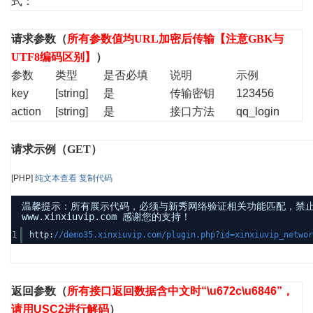
式：
请求参数（
所有参数值均URL加密后传输【注意GBK与
UTF8编码区别】
）
参数
类型
是否必填
说明
示例
key
[string]
是
传输密钥
123456
action
[string]
是
接口方法
qq_login
请求示例（GET）
[PHP]
纯文本查看
复制代码
温馨提示：所有展示代码，必须与新秀网络验证相关功能匹配，禁
www.xinxiuvip.com 感谢您的支持！
1
http:
//demo35.xinxiuvip.com/plugin.php?id=xinxiuvip_networ
返回参数
（
所有接口返回数据含中文时“\u672c\u6846”，
请用USC2进行解码
）