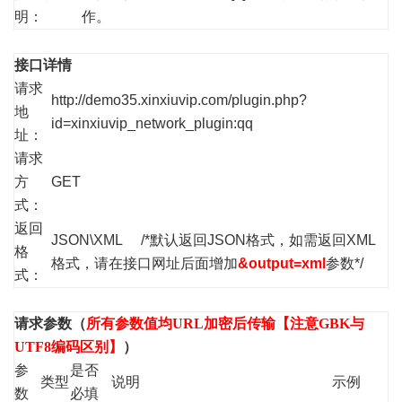
明：
作。
接口详情
请求
http://demo35.xinxiuvip.com/plugin.php?
地
id=xinxiuvip_network_plugin:qq
址：
请求
方
GET
式：
返回
JSON\XML /*默认返回JSON格式，如需返回XML
格
格式，请在接口网址后面增加
&output=xml
参数*/
式：
请求参数（
所有参数值均URL加密后传输【注意GBK与
UTF8编码区别】
）
参
是否
类型
说明
示例
数
必填