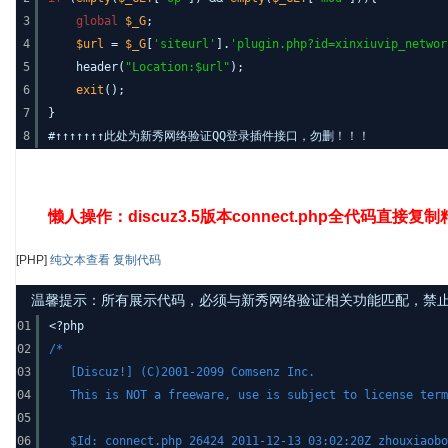
3
global
$_G
;
4
$url
=
$_G
[
'siteurl'
].
'plugin.php?id=xinxiuvip_networ
5
header(
"Location:$url"
);
6
exit
();
7
}
8
#↑↑↑↑↑↑↑此处为新秀网络验证QQ登录插件接口，勿删！！！
懒人操作：discuz3.5版本connect.php全代码直接复
[PHP]
纯文本查看
复制代码
温馨提示：所有展示代码，必须与新秀网络验证相关功能匹配，禁止发布其
01
<?php
02
/*
03
[Discuz!] (C)2001-2099 Comsenz Inc.
04
This is NOT a freeware, use is subject to license term
05
06
$Id: connect.php 26424 2011-12-13 03:02:20Z zhouxiaobo