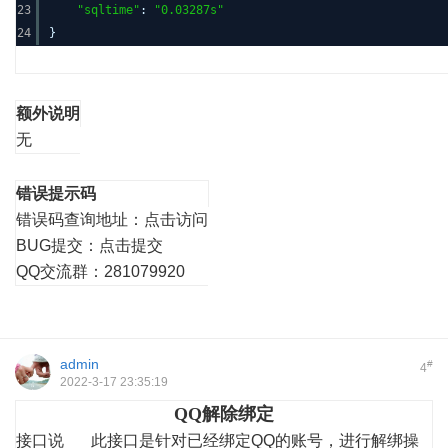
23
"sqltime"
:
"0.03287s"
24
}
额外说明
无
错误提示码
错误码查询地址：
点击访问
BUG提交：
点击提交
QQ交流群：281079920
admin
#
4
2022-3-17 23:35:19
QQ解除绑定
接口说
此接口是针对已经绑定QQ的账号，进行解绑操