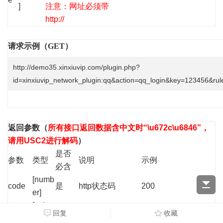
]
注意：网址必须带
http://
请求示例（GET）
http://demo35.xinxiuvip.com/plugin.php?
id=xinxiuvip_network_plugin:qq&action=qq_login&key=123456&rule
返回参数
（
所有接口返回数据含中文时“\u672c\u6846”，
请用USC2进行解码
）
是否
参数
类型
说明
示例
必含
[numb
code
是
http状态码
200
er]
[string
result
是
错误信息状态码
OK
回复
收藏
]