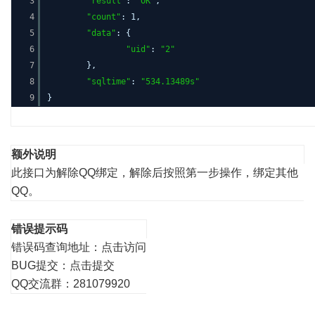
3
"result"
:
"OK"
,
4
"count"
: 1,
5
"data"
: {
6
"uid"
:
"2"
7
},
8
"sqltime"
:
"534.13489s"
9
}
额外说明
此接口为解除QQ绑定，解除后按照第一步操作，绑定其他
QQ。
错误提示码
错误码查询地址：
点击访问
BUG提交：
点击提交
QQ交流群：281079920