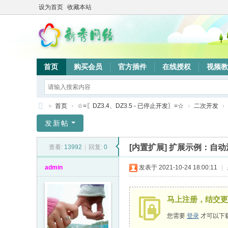
设为首页
收藏本站
首页
购买会员
官方插件
在线授权
视频教
»
首页
›
☆=〖DZ3.4、DZ3.5 - 已停止开发〗=☆
›
二次开发
›
新
发新帖
秀
[内置扩展]
扩展示例：自动
查看:
13992
|
回复:
0
网
络
admin
发表于 2021-10-24 18:00:11
|
验
证
马上注册，结交更
系
您需要
登录
才可以下
统