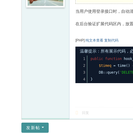
当用户使用登录接口时，自动清
在后台验证扩展代码区内，放
[PHP]
纯文本查看
复制代码
温馨提示：所有展示代码，必须
1
public
function
hook
2
$timeq
= time()
3
DB::query(
'DELET
4
}
回复
发新帖