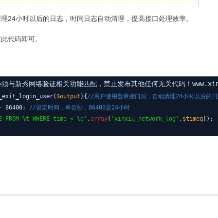
理24小时以后的日志，时间日志自动清理，提高接口处理效率。
置此代码即可。
与新秀网络验证相关功能匹配，禁止发布其他任何无关代码！www.xinxi
_exit_login_user(
$output
){
//用户使用登录接口后，自动清理24小时以后的日
 - 86400;
//设定时间，单位秒，86400是24小时
E FROM %t WHERE time < %d'
,
array
(
'xinxiu_network_log'
,
$timeq
));