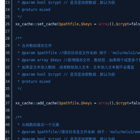
23
* @param bool $crypt // 是否是加密数据，默认为假
24
* @return mixed
25
*/
26
xx_cache::set_cache(
$pathfile
,
$keys
=
array
(),
$crypt
=fals
27
28
/**
29
* 合并数组缓存文件
30
* @param $pathfile //缓存目录及文件名称 例子：'mulu/mul
31
* @param array $keys //新增缓存文件，数组型，如果两个
32
* 如果是文本加入数组，或者数组加入文本，文本加入文本都不会覆盖
33
* @param bool $crypt // 是否是加密数据，默认为假
34
* @return mixed
35
*/
36
37
xx_cache::add_cache(
$pathfile
,
$keys
=
array
(),
$crypt
=fals
38
39
/**
40
* 出栈数组最后一个元素
41
* @param $pathfile//缓存目录及文件名称 例子：'mulu/mulu
42
* @param bool $crypt // 是否是加密数据，默认为假