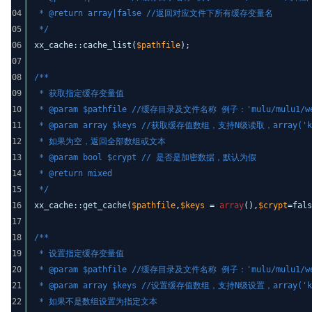
04
* @return array|false //返回对应文件下所有缓存变量名
05
*/
06
xx_cache::cache_list(
$pathfile
);
07
08
/**
09
* 获取指定缓存变量值
10
* @param $pathfile //缓存目录及文件名称 例子：'mulu/mul
11
* @param array $keys //获取缓存值数组，支持N级读取，array('ke
12
* 如果为空，返回全部数组或文本
13
* @param bool $crypt // 是否是加密数据，默认为假
14
* @return mixed
15
*/
16
xx_cache::get_cache(
$pathfile
,
$keys
=
array
(),
$crypt
=fals
17
18
/**
19
* 设置指定缓存变量值
20
* @param $pathfile //缓存目录及文件名称 例子：'mulu/mul
21
* @param array $keys //设置缓存值数组，支持N级设置，array('key'=
22
* 如果不是数组设置为指定文本