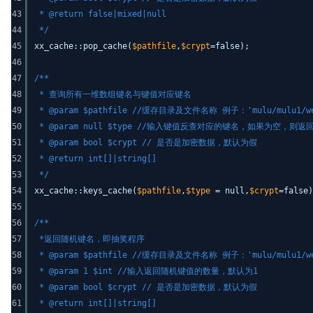
43
* @return false|mixed|null
44
*/
45
xx_cache::pop_cache(
$pathfile
,
$crypt
=false);
46
47
/**
48
* 查询所有一维数组键名与键值对应键名
49
* @param $pathfile //缓存目录及文件名称 例子：'mulu/mul
50
* @param null $type //输入键值反查对应的键名，如果为空，则
51
* @param bool $crypt // 是否是加密数据，默认为假
52
* @return int[]|string[]
53
*/
54
xx_cache::keys_cache(
$pathfile
,
$type
= null,
$crypt
=false)
55
56
/**
57
*返回随机键名，即抽奖程序
58
* @param $pathfile //缓存目录及文件名称 例子：'mulu/mul
59
* @param 1 $int //输入返回随机键值的数量，默认为1
60
* @param bool $crypt // 是否是加密数据，默认为假
61
* @return int[]|string[]