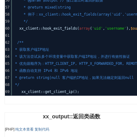
56
* @param $output // 接口退出时返回的数据
57
* @return mixed|string
58
* 例子：xx_client::hook_exit_fields(array('uid','usern
59
*/
60
xx_client::hook_exit_fields(
array
(
'uid'
,
'username'
),
$ou
61
62
/**
63
* 获取客户端IP地址
64
* 该方法尝试从多个环境变量中获取客户端IP地址，并进行有效性验证
65
* 优先级顺序为：HTTP_CLIENT_IP, HTTP_X_FORWARDED_FOR, REMOT
66
* 函数自动支持 IPv4 和 IPv6 地址
67
* @return string|null 客户端的IP地址，如果无法确定则返回null
68
*/
69
xx_client::get_client_ip();
xx_output::返回类函数
[PHP]
纯文本查看
复制代码