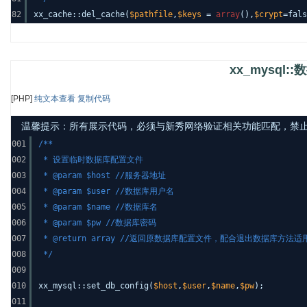
82
xx_cache::del_cache(
$pathfile
,
$keys
=
array
(),
$crypt
=fals
xx_mysql
[PHP]
纯文本查看
复制代码
温馨提示：所有展示代码，必须与新秀网络验证相关功能匹配，禁止发布其
001
/**
002
* 设置临时数据库配置文件
003
* @param $host //服务器地址
004
* @param $user //数据库用户名
005
* @param $name //数据库名
006
* @param $pw //数据库密码
007
* @return array //返回原数据库配置文件，配合退出数据库方法适
008
*/
009
010
xx_mysql::set_db_config(
$host
,
$user
,
$name
,
$pw
);
011