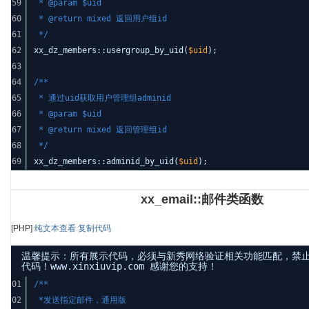
59
* @param $uid
60
* @return mixed 返回用户组id
61
*/
62
xx_dz_members::usergroup_by_uid(
$uid
);
63
64
/**
65
* 通过uid获取用户管理组adminid
66
* @param $uid
67
* @return mixed 返回管理组id
68
*/
69
xx_dz_members::adminid_by_uid(
$uid
);
xx_email::邮件类函数
[PHP]
纯文本查看
复制代码
温馨提示：所有展示代码，必须与新秀网络验证相关功能匹配，禁
代码！www.xinxiuvip.com 感谢您的支持！
01
/**
02
*发送指定邮件，通用版