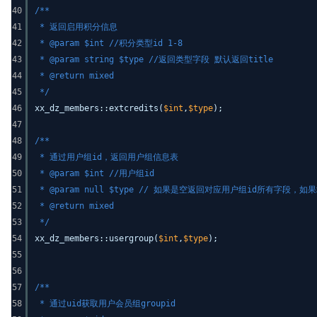
40
/**
41
* 返回启用积分信息
42
* @param $int //积分类型id 1-8
43
* @param string $type //返回类型字段 默认返回title
44
* @return mixed
45
*/
46
xx_dz_members::extcredits(
$int
,
$type
);
47
48
/**
49
* 通过用户组id，返回用户组信息表
50
* @param $int //用户组id
51
* @param null $type // 如果是空返回对应用户组id所有字段
52
* @return mixed
53
*/
54
xx_dz_members::usergroup(
$int
,
$type
);
55
56
57
/**
58
* 通过uid获取用户会员组groupid