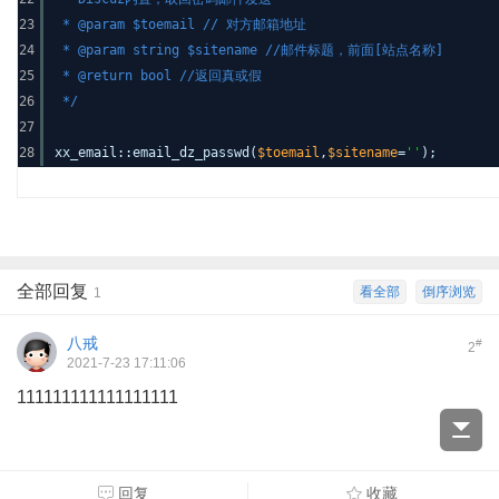
23
* @param $toemail // 对方邮箱地址
24
* @param string $sitename //邮件标题，前面[站点名称]
25
* @return bool //返回真或假
26
*/
27
28
xx_email::email_dz_passwd(
$toemail
,
$sitename
=
''
);
全部回复
看全部
倒序浏览
1
八戒
#
2
2021-7-23 17:11:06
111111111111111111
回复
收藏