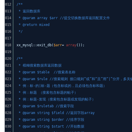
012
/**
013
* 返回数据库
014
* @param array $arr //提交切换数据库返回配置文件
015
* @return mixed
016
*/
017
018
xx_mysql::exit_db(
$arr
=
array
());
019
020
/**
021
* 模糊搜索数据库返回数据
022
* @param $table //搜索表名称
023
* @param $rule //搜索规则 接口规则“或”和“且”用“|”分开，多
024
* 例：标-的|标-题（包含标或的，且必须包含标和题）
025
* 例：标题 （搜索包含标题的帖子）
026
* 例：标题-发现（搜索包含标题或发现的帖子）
027
* @param $ruletab //搜索字段
028
* @param string $field //返回字段array
029
* @param string $order //排序字段
030
* @param string $start //开始数据