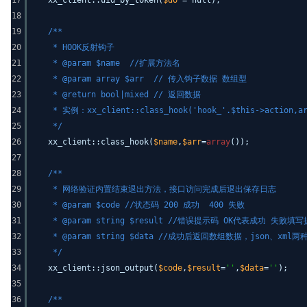
17
xx_client::uid_by_token(
$do
= null);
18
19
/**
20
* HOOK反射钩子
21
* @param $name //扩展方法名
22
* @param array $arr // 传入钩子数据 数组型
23
* @return bool|mixed // 返回数据
24
* 实例：xx_client::class_hook('hook_'.$this->action,ar
25
*/
26
xx_client::class_hook(
$name
,
$arr
=
array
());
27
28
/**
29
* 网络验证内置结束退出方法，接口访问完成后退出保存日志
30
* @param $code //状态码 200 成功 400 失败
31
* @param string $result //错误提示码 OK代表成功 失败填
32
* @param string $data //成功后返回数组数据，json、xml
33
*/
34
xx_client::json_output(
$code
,
$result
=
''
,
$data
=
''
);
35
36
/**