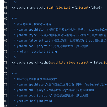
62
*/
63
xx_cache::rand_cache(
$pathfile
,
$int
= 1,
$crypt
=false);
64
65
/**
66
* 输入对应值，搜索对应键名
67
* @param $pathfile //缓存目录及文件名称 例子：'mulu/mul
68
* @param $type //输入键值反查对应的键名，不能为空，则返回所
69
* @param false $strict //默认为假，如果设置为 true，
70
* @param bool $crypt // 是否是加密数据，默认为假
71
* @return false|int|string
72
*/
73
xx_cache::search_cache(
$pathfile
,
$type
,
$strict
= false,
$c
74
75
/**
76
* 删除指定变量值及变量缓存文件
77
* @param $pathfile //缓存目录及文件名称 例子：'mulu/mul
78
* @param null $keys //缓存数组keys目前只支持五级数组
79
* @param bool $crypt // 是否是加密数据，默认为假
80
* @return bool|int|void
81
*/