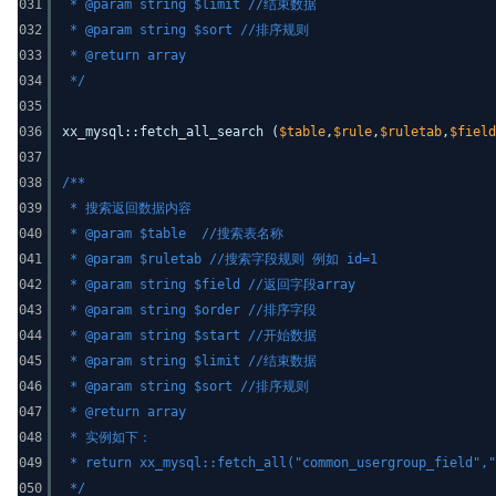
031
* @param string $limit //结束数据
032
* @param string $sort //排序规则
033
* @return array
034
*/
035
036
xx_mysql::fetch_all_search (
$table
,
$rule
,
$ruletab
,
$field
037
038
/**
039
* 搜索返回数据内容
040
* @param $table //搜索表名称
041
* @param $ruletab //搜索字段规则 例如 id=1
042
* @param string $field //返回字段array
043
* @param string $order //排序字段
044
* @param string $start //开始数据
045
* @param string $limit //结束数据
046
* @param string $sort //排序规则
047
* @return array
048
* 实例如下：
049
* return xx_mysql::fetch_all("common_usergroup_field","
050
*/