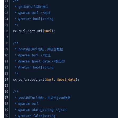
01
/**
02
* get访问url网址接口
03
* @param $url //地址
04
* @return bool|string
05
*/
06
xx_curl::get_url(
$url
);
07
08
/**
09
* post访问url地址，并提交数据
10
* @param $url //地址
11
* @param $post_data //数组型
12
* @return bool|string
13
*/
14
xx_curl::post_url(
$url
,
$post_data
);
15
16
/**
17
* post访问url地址，并提交json数据
18
* @param $url
19
* @param $data_string //json
20
* @return false|string