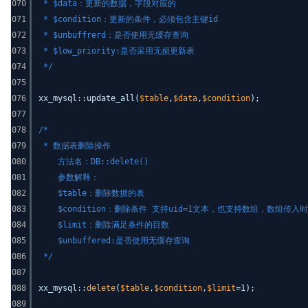
070
* $data：更新的数据，字段对应的
071
* $condition：更新的条件，必须包含主键id
072
* $unbuffrerd：是否使用无缓存查询
073
* $low_priority:是否采用无损更新表
074
*/
075
076
xx_mysql::update_all(
$table
,
$data
,
$condition
);
077
078
/*
079
* 数据表删除操作
080
方法名：DB::delete()
081
参数解释：
082
$table：删除数据的表
083
$condition：删除条件 支持uid=1文本，也支持数组，数组传
084
$limit：删除满足条件的目数
085
$unbuffered:是否使用无缓存查询
086
*/
087
088
xx_mysql::
delete
(
$table
,
$condition
,
$limit
=1);
089