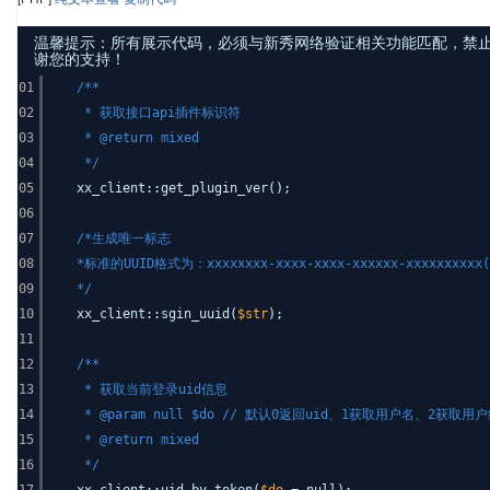
温馨提示：所有展示代码，必须与新秀网络验证相关功能匹配，禁止发布其他
谢您的支持！
01
/**
02
* 获取接口api插件标识符
03
* @return mixed
04
*/
05
xx_client::get_plugin_ver();
06
07
/*生成唯一标志
08
*标准的UUID格式为：xxxxxxxx-xxxx-xxxx-xxxxxx-xxxxxxxxxx(
09
*/
10
xx_client::sgin_uuid(
$str
);
11
12
/**
13
* 获取当前登录uid信息
14
* @param null $do // 默认0返回uid、1获取用户名、2获取用
15
* @return mixed
16
*/