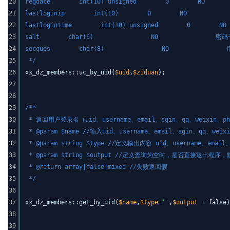
20
regdate int(10) unsigned 0
21
lastloginip int(10) 0 NO 上次
22
lastlogintime int(10) unsigne
23
salt char(6) NO 密码干扰串，用来
24
secques char(8) NO 用户
25
*/
26
xx_dz_members::uc_by_uid(
$uid
,
$ziduan
);
27
28
29
/**
30
* 返回用户登录名（uid、username、email、sgin、qq、weixin、ph
31
* @param $name //输入uid、username、email、sgin、qq、weix
32
* @param string $type //定义输出内容 uid、username、ema
33
* @param string $output //定义查询为空时，是否直接退出程序
34
* @return array|false|mixed //失败返回假
35
*/
36
37
xx_dz_members::get_by_uid(
$name
,
$type
=
''
,
$output
= false)
38
39