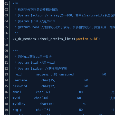
01
/**
02
* 检测积分下限是否够积分扣除
03
* @param $action // array(2=>100) 其中2为extcredi
04
* @param $uid //用户uid
05
* @return bool //如果积分大于或等于所要扣除积分，则返回真，
06
*/
07
xx_dz_members::check_credits_limit(
$action
,
$uid
);
08
09
/**
10
* 通过uid获取uc用户数据
11
* @param $uid //用户uid
12
* @param $ziduan //获取用户字段
13
uid mediumint(8) unsigned 
14
username char(15) NO 
15
password char(32) NO 
16
email char(32) NO 用户Em
17
myid char(30) NO 漫游i
18
myidkey char(16) NO 漫
19
regip char(15) NO 注册