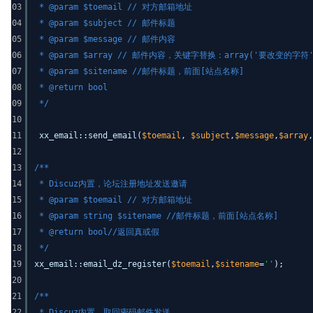
03
* @param $toemail // 对方邮箱地址
04
* @param $subject // 邮件标题
05
* @param $message // 邮件内容
06
* @param $array // 邮件内容，关键字替换：array('要改变的字
07
* @param $sitename //邮件标题，前面[站点名称]
08
* @return bool
09
*/
10
11
xx_email::send_email(
$toemail
,
$subject
,
$message
,
$array
,
12
13
/**
14
* Discuz内置，论坛注册地址发送邀请
15
* @param $toemail // 对方邮箱地址
16
* @param string $sitename //邮件标题，前面[站点名称]
17
* @return bool//返回真或假
18
*/
19
xx_email::email_dz_register(
$toemail
,
$sitename
=
''
);
20
21
/**
22
* Discuz内置，取回密码邮件发送