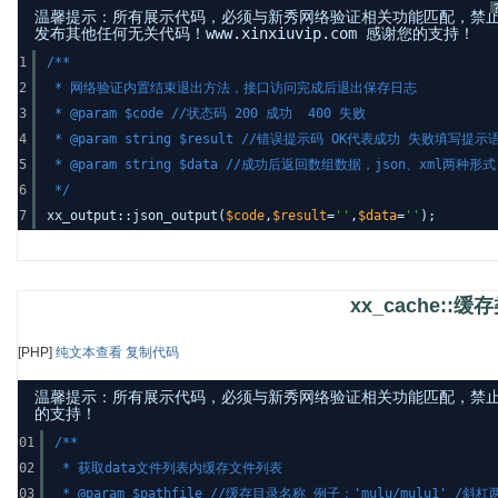
温馨提示：所有展示代码，必须与新秀网络验证相关功能匹配，禁
发布其他任何无关代码！www.xinxiuvip.com 感谢您的支持！
1
/**
2
* 网络验证内置结束退出方法，接口访问完成后退出保存日志
3
* @param $code //状态码 200 成功 400 失败
4
* @param string $result //错误提示码 OK代表成功 失败填写提示
5
* @param string $data //成功后返回数组数据，json、xml两种形式
6
*/
7
xx_output::json_output(
$code
,
$result
=
''
,
$data
=
''
);
xx_cache::
[PHP]
纯文本查看
复制代码
温馨提示：所有展示代码，必须与新秀网络验证相关功能匹配，禁止发布其他
的支持！
01
/**
02
* 获取data文件列表内缓存文件列表
03
* @param $pathfile //缓存目录名称 例子：'mulu/mulu1' /