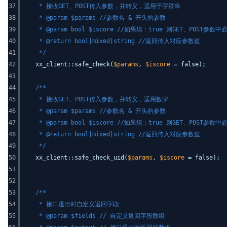
37
* 接收GET、POST传入参数，并转义，适用于字符串
38
* @param $params //参数名 & 开头的参数
39
* @param bool $iscore //如果填：true 则GET、
40
* @return bool|mixed|string //返回传入对应参数值
41
*/
42
xx_client::safe_check(
$params
,
$iscore
= false);
43
44
/**
45
* 接收GET、POST传入参数，并转义，适用数字
46
* @param $params //参数名 & 开头的参数
47
* @param bool $iscore //如果填：true 则GET、
48
* @return bool|mixed|string //返回传入对应参数值
49
*/
50
xx_client::safe_check_uid(
$params
,
$iscore
= false);
51
52
53
/**
54
* 接口退出时自定义返回字段
55
* @param $fields // 自定义返回字段数组