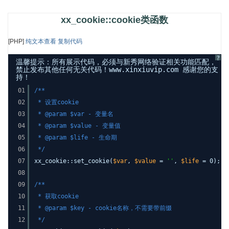
xx_cookie::cookie类函数
[PHP]
纯文本查看
复制代码
?
温馨提示：所有展示代码，必须与新秀网络验证相关功能匹配，
禁止发布其他任何无关代码！www.xinxiuvip.com 感谢您的支
持！
01
/**
02
* 设置cookie
03
* @param $var - 变量名
04
* @param $value - 变量值
05
* @param $life - 生命期
06
*/
07
xx_cookie::set_cookie(
$var
,
$value
=
''
,
$life
= 0);
08
09
/**
10
* 获取cookie
11
* @param $key - cookie名称，不需要带前缀
12
*/