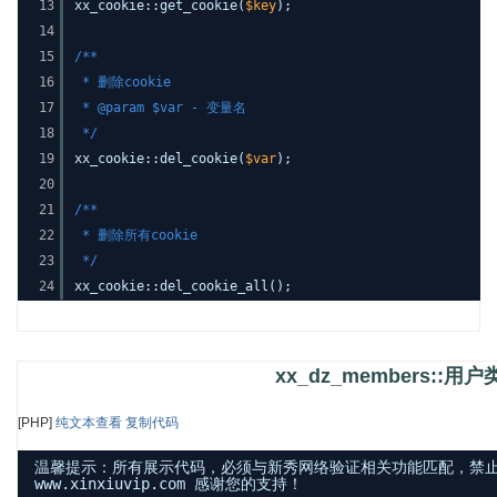
13
xx_cookie::get_cookie(
$key
);
14
15
/**
16
* 删除cookie
17
* @param $var - 变量名
18
*/
19
xx_cookie::del_cookie(
$var
);
20
21
/**
22
* 删除所有cookie
23
*/
24
xx_cookie::del_cookie_all();
xx_dz_members::用
[PHP]
纯文本查看
复制代码
温馨提示：所有展示代码，必须与新秀网络验证相关功能匹配，禁
www.xinxiuvip.com 感谢您的支持！