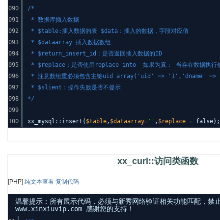
090
/*
091
* 数据库插入数据
092
* $table:插入数据的表 $data：插入的数据，字段对应值
093
* $dataarray 插入数据数组
094
* $return_insert_id：是否返回插入数据的ID
095
* $replace：是否使用replace into 如果为真： 当存在数据
096
* 注意数组重必须包含主键uid array('uid' => '1','dname' => '
097
* $slient：操作失败是否不提示
098
*/
099
100
xx_mysql::insert(
$table
,
$dataarray
=
''
,
$replace
= false);
xx_curl::访问类函数
[PHP]
纯文本查看
复制代码
温馨提示：所有展示代码，必须与新秀网络验证相关功能匹配，禁
www.xinxiuvip.com 感谢您的支持！