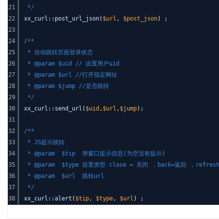
21
*/
22
xx_curl::post_url_json(
$url
,
$post_json
) ;
23
24
/**
25
* 自动跳转页面登录状态
26
* @param $uid // 设置用户uid
27
* @param $url //打开指定网址
28
* @param $jump //是否跳转
29
*/
30
xx_curl::send_url(
$uid
,
$url
,
$jump
);
31
32
/**
33
* JS提示跳转
34
* @param $tip 弹窗口提示信息(为空没有提示)
35
* @param $type 设置类型 close = 关闭 ，back=返回 ，refr
36
* @param $url 跳转url
37
*/
38
xx_curl::alert(
$tip
,
$type
,
$url
) ;