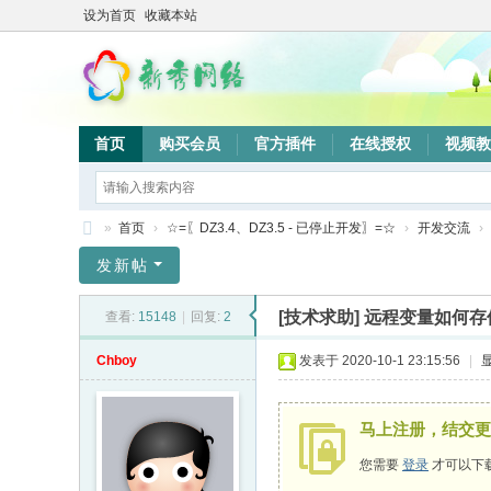
设为首页
收藏本站
首页
购买会员
官方插件
在线授权
视频教
»
首页
›
☆=〖DZ3.4、DZ3.5 - 已停止开发〗=☆
›
开发交流
›
新
发新帖
秀
[技术求助]
远程变量如何存
查看:
15148
|
回复:
2
网
络
Chboy
发表于 2020-10-1 23:15:56
|
验
证
马上注册，结交更
系
您需要
登录
才可以下
统