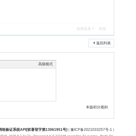
使用道具
举报
返回列表
高级模式
本版积分规则
络验证系统API[软著登字第13061951号]
(
豫ICP备2021033257号-1
)
T+8, 2026-8-7 21:22
, Processed in 0.274438 second(s), 61 queries , Redis On.