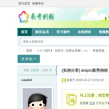
设为首页
收藏本站
首页
购买会员
官方插件
在线授权
视频教
»
首页
›
☆=〖DZ3.4、DZ3.5 - 已停止开发〗=☆
›
开发交流
›
新
发新帖
秀
[实例分享]
delphi新秀
查看:
13165
|
回复:
0
网
络
zuiaikid
发表于 2019-10-17 23:51:52
|
验
证
马上注册，结交更
系
您需要
登录
才可以下
统