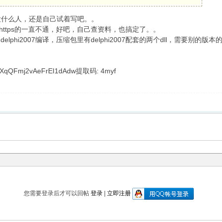
没什么人，还是自己试着写吧。。
是https的一直不通，好吧，自己查资料，也搞定了。。
程，delphi2007编译，压缩包里有delphi2007配套的两个dll，需要别
PXqQFmj2vAeFrEI1dAdw提取码: 4myf
您需要登录后才可以回帖
登录
|
立即注册